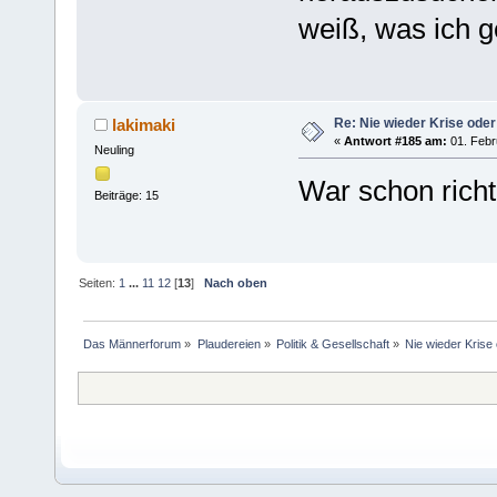
weiß, was ich g
Re: Nie wieder Krise oder
lakimaki
«
Antwort #185 am:
01. Febr
Neuling
War schon richt
Beiträge: 15
Seiten:
1
...
11
12
[
13
]
Nach oben
Das Männerforum
»
Plaudereien
»
Politik & Gesellschaft
»
Nie wieder Krise 