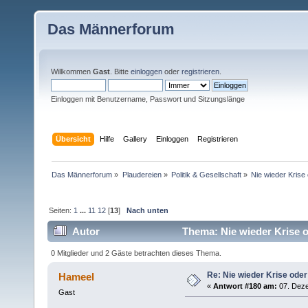
Das Männerforum
Willkommen
Gast
. Bitte
einloggen
oder
registrieren
.
Einloggen mit Benutzername, Passwort und Sitzungslänge
Übersicht
Hilfe
Gallery
Einloggen
Registrieren
Das Männerforum
»
Plaudereien
»
Politik & Gesellschaft
»
Nie wieder Krise 
Seiten:
1
...
11
12
[
13
]
Nach unten
Autor
Thema: Nie wieder Krise o
0 Mitglieder und 2 Gäste betrachten dieses Thema.
Re: Nie wieder Krise oder
Hameel
«
Antwort #180 am:
07. Deze
Gast