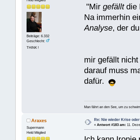
Held Mitglied
"Mir
gefällt
die 
Na immerhin ei
Analyse
, der d
Beiträge: 6.332
Geschlecht:
THINK !
mir gefällt nicht
darauf muss ma
dafür.
Man fährt an den See, um zu schwim
Re: Nie wieder Krise oder
Araxes
«
Antwort #183 am:
11. Deze
Supermann
Held Mitglied
Ich kann Ironi