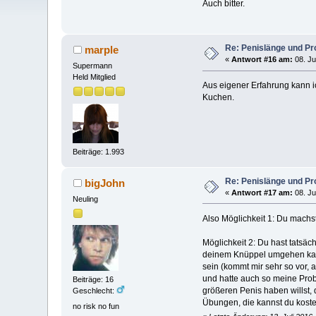
Auch bitter.
Re: Penislänge und P
marple
«
Antwort #16 am:
08. Ju
Supermann
Held Mitglied
Aus eigener Erfahrung kann i
Kuchen.
Beiträge: 1.993
Re: Penislänge und P
bigJohn
«
Antwort #17 am:
08. Ju
Neuling
Also Möglichkeit 1: Du machst
Möglichkeit 2: Du hast tatsäch
deinem Knüppel umgehen kanns
sein (kommt mir sehr so vor, 
und hatte auch so meine Prob
Beiträge: 16
größeren Penis haben willst, 
Geschlecht:
Übungen, die kannst du kost
no risk no fun