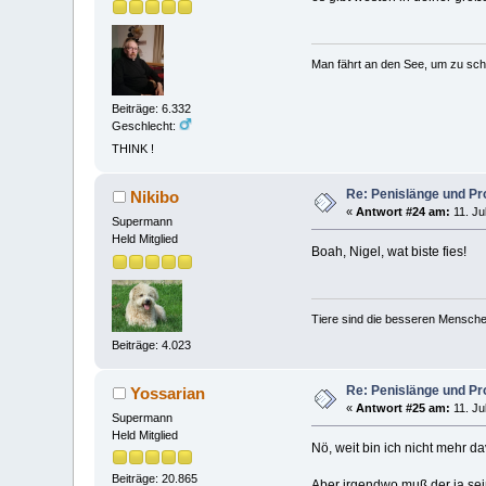
Man fährt an den See, um zu sc
Beiträge: 6.332
Geschlecht:
THINK !
Re: Penislänge und P
Nikibo
«
Antwort #24 am:
11. Ju
Supermann
Held Mitglied
Boah, Nigel, wat biste fies!
Tiere sind die besseren Mensche
Beiträge: 4.023
Re: Penislänge und P
Yossarian
«
Antwort #25 am:
11. Ju
Supermann
Held Mitglied
Nö, weit bin ich nicht mehr d
Beiträge: 20.865
Aber irgendwo muß der ja se