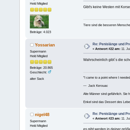
Held Mitglied
Gibt's keine Westen mit Kors
Tiere sind die besseren Mensche
Beiträge: 4.023
Re: Penislänge und P
Yossarian
«
Antwort #22 am:
11. Ju
Supermann
Held Mitglied
Wahrscheinlich gibt´s die sc
Beiträge: 20.865
Geschlecht:
"I came to a point where I needed 
alter Sack
— Jack Kerouac
Alte Männer sind gefährlich. Sie 
Enkel sind das Dessert des Lebe
Re: Penislänge und P
nigel48
«
Antwort #23 am:
11. Ju
Supermann
Held Mitglied
es gibt westen in deiner größ