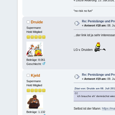
«
Letzte Änderung: 13. Juli 2016
"no risk no fun"
Re: Penislänge und P
Druide
«
Antwort #18 am:
08. Ju
Supermann
Held Mitglied
...der link ist ja sehr interess
LG v. Druiden
Beiträge: 8.061
Geschlecht:
Re: Penislänge und P
Kjeld
«
Antwort #19 am:
09. Ju
Supermann
Held Mitglied
Zitat von: Druide am 08. Juli 20
ich brauche eh' demnächst wi
Selbst ist der Mann:
https://
Beiträge: 1.132