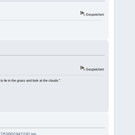
Gespeichert
Gespeichert
to lie in the grass and look at the clouds."
77/53/00/19411182.jpg