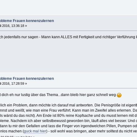
robleme Frauen kennenzulernen
li 2016, 13:36:18 »
ch jedenfalls nur sagen - Mann kann ALLES mit Fertigkeit und richtiger Verführun
robleme Frauen kennenzulernen
li 2016, 17:28:59 »
 dich eh nur lustig über das Thema...dann bleib hier ganz schnell weg
lich ein Problem, dann möchte ich darauf mal antworten. Die Penisgröße ist eigentli
t und weißt, wie man eine Frau verführt. Kann man im Zweifel alles erlernen. Dan
als wärst du das nicht). Am Ende ist 80% reine Kopfsache und du musst lernen mit di
leme. Nachdem ich aber selbstbewusst geworden bin, läuft alles viel besser. Und d
dann tu mir den Gefallen und lass die Finger von irgendwelchen Pillen, Pumpen oder 
enlos machen (
guck mal hier
) - soll wohl was bringen, aber mehr solltest du nicht v