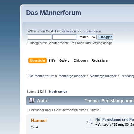
Das Männerforum
Willkommen
Gast
. Bitte
einloggen
oder
registrieren
.
Einloggen mit Benutzername, Passwort und Sitzungslänge
Übersicht
Hilfe
Gallery
Einloggen
Registrieren
Das Männerforum
»
Männergesundheit
»
Männergesundheit
»
Penislän
Seiten:
1
[
2
]
3
Nach unten
Autor
Thema: Penislänge und
0 Mitglieder und 1 Gast betrachten dieses Thema.
Re: Penislänge und P
Hameel
«
Antwort #15 am:
08. Ju
Gast