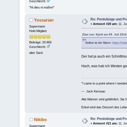
Geschlecht:
"Ni dieu ni maître!"
Re: Penislänge und P
Yossarian
«
Antwort #20 am:
11. Ju
Supermann
Held Mitglied
Zitat von: Kjeld am 09. Juli 2016
Beiträge: 20.865
Selbst ist der Mann:
https://ma
Geschlecht:
alter Sack
Der hat ja auch ein Schnittmu
Hach, was hab ich Westen get
"I came to a point where I needed 
— Jack Kerouac
Alte Männer sind gefährlich. Sie 
Enkel sind das Dessert des Lebe
Re: Penislänge und P
Nikibo
«
Antwort #21 am:
11. Ju
Supermann