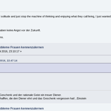
solitude and just stop the machine of thinking and enjoying what they call living, I just wanted 
haben keine Angst vor der Zukunft.
ns.
robleme Frauen kennenzulernen
li 2016, 23:10:17 »
 2016, 22:47:14
es Geschenk und der rationale Geist ein treuer Diener.
cha
f
fen, die den Diener ehrt und das Geschenk vergessen hat!...Einstein
robleme Frauen kennenzulernen