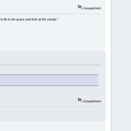
Gespeichert
to lie in the grass and look at the clouds."
Gespeichert