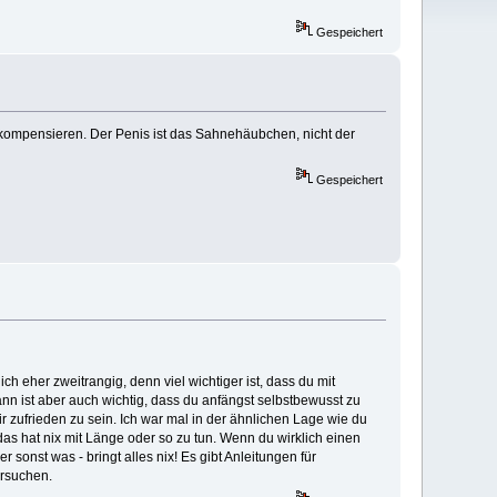
Gespeichert
g kompensieren. Der Penis ist das Sahnehäubchen, nicht der
Gespeichert
ch eher zweitrangig, denn viel wichtiger ist, dass du mit
n ist aber auch wichtig, dass du anfängst selbstbewusst zu
r zufrieden zu sein. Ich war mal in der ähnlichen Lage wie du
as hat nix mit Länge oder so zu tun. Wenn du wirklich einen
sonst was - bringt alles nix! Es gibt Anleitungen für
ersuchen.