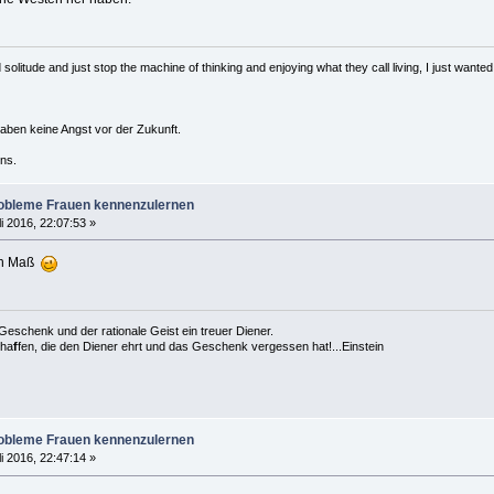
solitude and just stop the machine of thinking and enjoying what they call living, I just wanted 
haben keine Angst vor der Zukunft.
ns.
robleme Frauen kennenzulernen
li 2016, 22:07:53 »
ach Maß
es Geschenk und der rationale Geist ein treuer Diener.
cha
f
fen, die den Diener ehrt und das Geschenk vergessen hat!...Einstein
robleme Frauen kennenzulernen
li 2016, 22:47:14 »