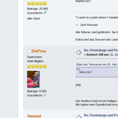
Nähst Du?
Beiträge: 20.865
Geschlecht:
"I came to a point where I needed 
alter Sack
— Jack Kerouac
Alte Männer sind gefährlich. Sie 
Enkel sind das Dessert des Lebe
Re: Penislänge und P
DieFrau
«
Antwort #28 am:
11. Ju
Supermann
Held Mitglied
Zitat von: Yossarian am 11. Juli
Nähst Du?
yep
Beiträge: 8.505
Geschlecht:
Der intuitive Geist ist ein heilig
Wir haben eine Gesellschaft ers
Re: Penislänge und P
Hameel