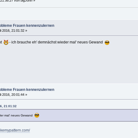
, 21:58:27 von bigJohn
»
robleme Frauen kennenzulernen
li 2016, 21:01:32 »
ant
- ich brauche eh' demnächst wieder mal' neues Gewand
robleme Frauen kennenzulernen
li 2016, 20:01:44 »
16, 21:01:32
eder mal' neues Gewand
makemypattern.com/