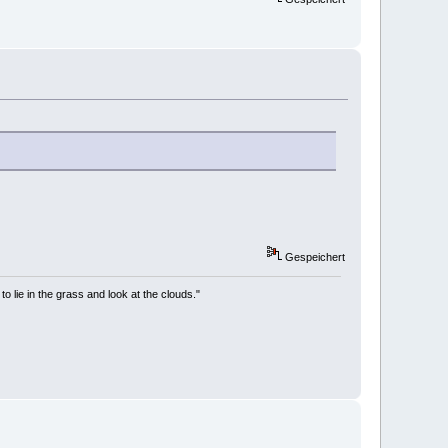
Gespeichert
to lie in the grass and look at the clouds."