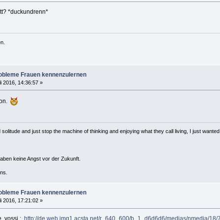
ett? *duckundrenn*
n.
robleme Frauen kennenzulernen
li 2016, 14:36:57 »
hon.
solitude and just stop the machine of thinking and enjoying what they call living, I just wanted 
haben keine Angst vor der Zukunft.
ns.
robleme Frauen kennenzulernen
li 2016, 17:21:02 »
e, yossi :
http://de.web.img1.acsta.net/r_640_600/b_1_d6d6d6/medias/nmedia/18/