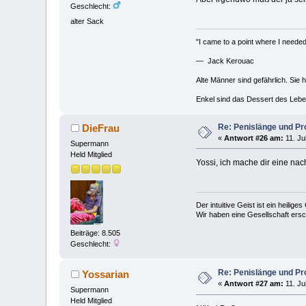
Geschlecht:
alter Sack
"I came to a point where I needed 
— Jack Kerouac
Alte Männer sind gefährlich. Sie 
Enkel sind das Dessert des Lebe
Re: Penislänge und P
DieFrau
«
Antwort #26 am:
11. Ju
Supermann
Held Mitglied
Yossi, ich mache dir eine n
Der intuitive Geist ist ein heilig
Wir haben eine Gesellschaft ers
Beiträge: 8.505
Geschlecht:
Re: Penislänge und P
Yossarian
«
Antwort #27 am:
11. Ju
Supermann
Held Mitglied