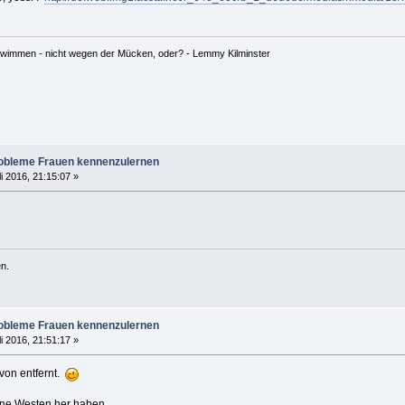
hwimmen - nicht wegen der Mücken, oder? - Lemmy Kilminster
robleme Frauen kennenzulernen
li 2016, 21:15:07 »
n.
robleme Frauen kennenzulernen
li 2016, 21:51:17 »
avon entfernt.
ine Westen her haben.