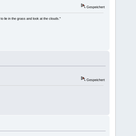
Gespeichert
to lie in the grass and look at the clouds."
Gespeichert