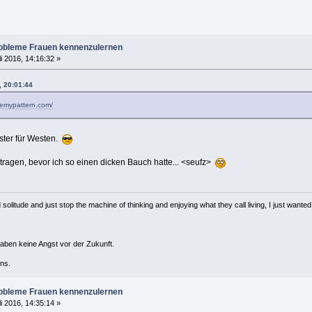
robleme Frauen kennenzulernen
li 2016, 14:16:32 »
, 20:01:44
kemypattern.com/
ster für Westen.
ragen, bevor ich so einen dicken Bauch hatte... <seufz>
solitude and just stop the machine of thinking and enjoying what they call living, I just wanted 
haben keine Angst vor der Zukunft.
ns.
robleme Frauen kennenzulernen
li 2016, 14:35:14 »