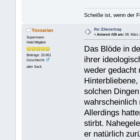
Scheiße ist, wenn der F
Re: Ehevertrag
Yossarian
«
Antwort #26 am:
08. März 
Supermann
Held Mitglied
Das Blöde in de
Beiträge: 20.861
ihrer ideologis
Geschlecht:
alter Sack
weder gedacht 
Hinterbliebene, 
solchen Dingen 
wahrscheinlich 
Allerdings hatte
stirbt. Nahegele
er natürlich zu