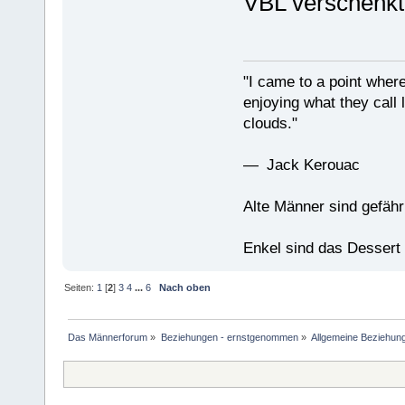
VBL verschenkt
"I came to a point where
enjoying what they call l
clouds."
— Jack Kerouac
Alte Männer sind gefähr
Enkel sind das Dessert
Seiten:
1
[
2
]
3
4
...
6
Nach oben
Das Männerforum
»
Beziehungen - ernstgenommen
»
Allgemeine Beziehun