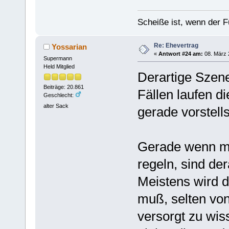
Scheiße ist, wenn der F
Re: Ehevertrag
Yossarian
«
Antwort #24 am:
08. März 
Supermann
Held Mitglied
Derartige Szene
Beiträge: 20.861
Fällen laufen di
Geschlecht:
alter Sack
gerade vorstells
Gerade wenn ma
regeln, sind de
Meistens wird 
muß, selten von
versorgt zu wiss