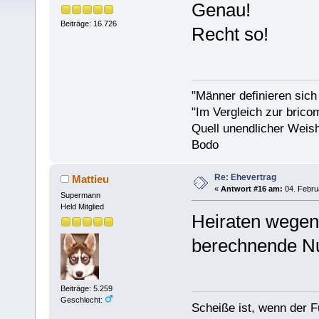
Genau!
Beiträge: 16.726
Recht so!
"Männer definieren sich
"Im Vergleich zur bricom
Quell unendlicher Weishe
Bodo
Re: Ehevertrag
Mattieu
«
Antwort #16 am:
04. Febru
Supermann
Held Mitglied
Heiraten wegen
berechnende N
Beiträge: 5.259
Geschlecht:
Scheiße ist, wenn der F