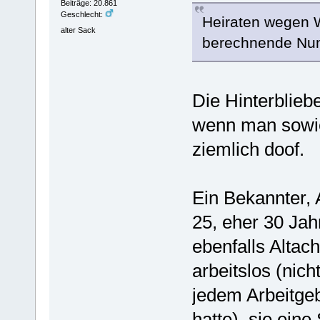
Beiträge: 20.861
Geschlecht:
Heiraten wegen W
alter Sack
berechnende Nu
Die Hinterblie
wenn man sowie
ziemlich doof.
Ein Bekannter, 
25, eher 30 Ja
ebenfalls Altac
arbeitslos (nich
jedem Arbeitgeb
hatte), sie eine 