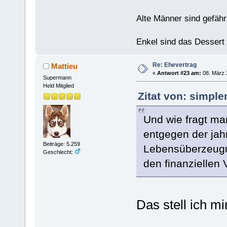
Alte Männer sind gefähr
Enkel sind das Dessert
Re: Ehevertrag
Mattieu
«
Antwort #23 am:
08. März 
Supermann
Held Mitglied
Zitat von: simpl
Und wie fragt man
entgegen der jah
Beiträge: 5.259
Lebensüberzeugun
Geschlecht:
den finanziellen 
Das stell ich mi