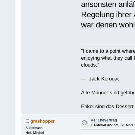
ansonsten anläß
Regelung ihrer
war denen wohl 
"I came to a point where
enjoying what they call l
clouds."
— Jack Kerouac
Alte Männer sind gefähr
Enkel sind das Dessert
Re: Ehevertrag
grashopper
«
Antwort #27 am:
08. März 
Supermann
Held Mitglied