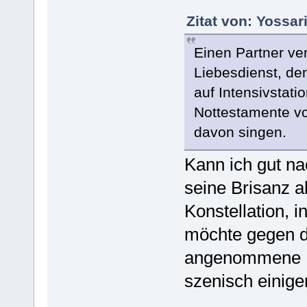
Zitat von: Yossar
Einen Partner ver
Liebesdienst, de
auf Intensivstati
Nottestamente v
davon singen.
Kann ich gut na
seine Brisanz a
Konstellation, i
möchte gegen d
angenommene Üb
szenisch einige