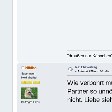
"draußen nur Kännchen"
Re: Ehevertrag
Nikibo
«
Antwort #28 am:
08. März 
Supermann
Held Mitglied
Wie verbohrt mu
Partner so unnö
nicht. Liebe sie
Beiträge: 4.023