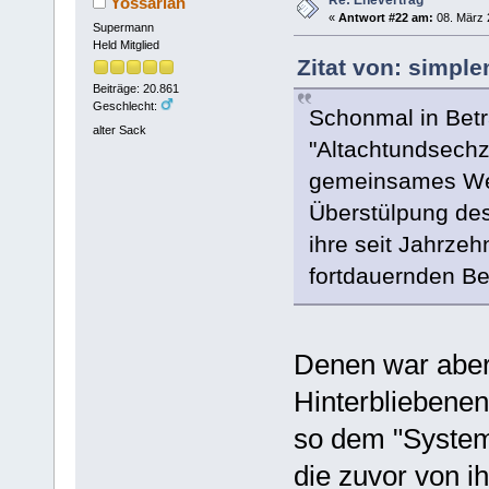
Re: Ehevertrag
Yossarian
«
Antwort #22 am:
08. März 
Supermann
Held Mitglied
Zitat von: simpl
Beiträge: 20.861
Geschlecht:
Schonmal in Betr
alter Sack
"Altachtundsechzi
gemeinsames Wert
Überstülpung des
ihre seit Jahrzehn
fortdauernden Be
Denen war aber 
Hinterbliebenenr
so dem "System
die zuvor von i