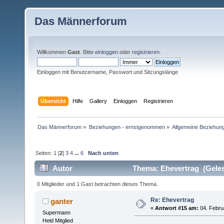
Das Männerforum
Willkommen
Gast
. Bitte
einloggen
oder
registrieren
.
Einloggen mit Benutzername, Passwort und Sitzungslänge
Übersicht
Hilfe
Gallery
Einloggen
Registrieren
Das Männerforum
»
Beziehungen - ernstgenommen
»
Allgemeine Beziehun
Seiten:
1
[
2
]
3
4
...
6
Nach unten
Autor
Thema: Ehevertrag (Geles
0 Mitglieder und 1 Gast betrachten dieses Thema.
Re: Ehevertrag
ganter
«
Antwort #15 am:
04. Febru
Supermann
Held Mitglied