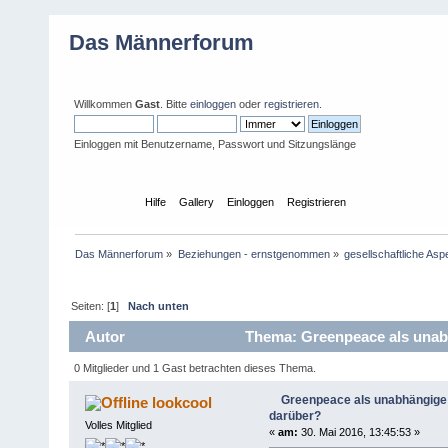
Das Männerforum
Willkommen
Gast
. Bitte
einloggen
oder
registrieren
.
Einloggen mit Benutzername, Passwort und Sitzungslänge
Übersicht
Hilfe
Gallery
Einloggen
Registrieren
Das Männerforum
»
Beziehungen - ernstgenommen
»
gesellschaftliche Asp
Seiten: [
1
]
Nach unten
Autor
Thema: Greenpeace als unabhä
0 Mitglieder und 1 Gast betrachten dieses Thema.
Greenpeace als unabhängige In
lookcool
darüber?
Volles Mitglied
«
am:
30. Mai 2016, 13:45:53 »