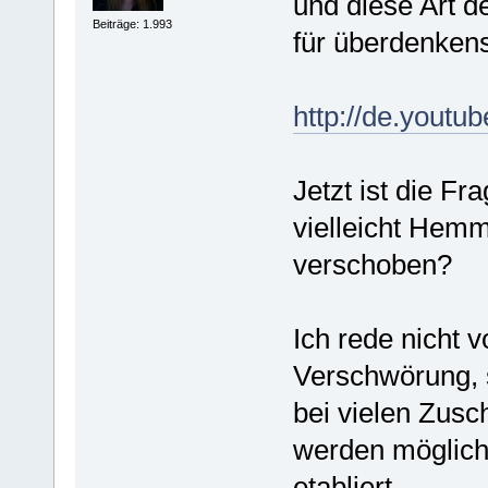
und diese Art d
Beiträge: 1.993
für überdenkens
http://de.you
Jetzt ist die F
vielleicht Hem
verschoben?
Ich rede nicht v
Verschwörung,
bei vielen Zusc
werden möglic
etabliert.