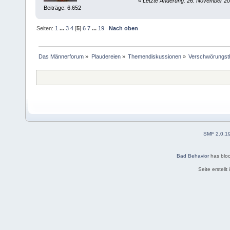
«
Letzte Änderung: 26. November 20
Beiträge: 6.652
Seiten:
1
...
3
4
[
5
]
6
7
...
19
Nach oben
Das Männerforum
»
Plaudereien
»
Themendiskussionen
»
Verschwörungst
SMF 2.0.1
Bad Behavior
has blo
Seite erstell