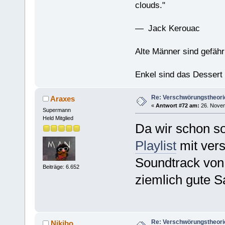
clouds."
— Jack Kerouac
Alte Männer sind gefähr
Enkel sind das Dessert
Re: Verschwörungstheori
Araxes
«
Antwort #72 am:
26. Novem
Supermann
Held Mitglied
Da wir schon so 
Playlist
mit ver
Soundtrack von
Beiträge: 6.652
ziemlich gute S
Re: Verschwörungstheori
Nikibo