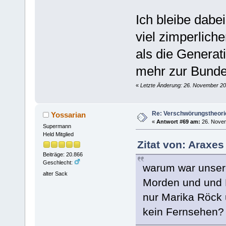
Ich bleibe dabe
viel zimperlich
als die Generat
mehr zur Bund
«
Letzte Änderung: 26. November 20
Re: Verschwörungstheori
Yossarian
«
Antwort #69 am:
26. Novem
Supermann
Held Mitglied
Zitat von: Araxe
Beiträge: 20.866
Geschlecht:
warum war unsere
alter Sack
Morden und und 
nur Marika Röck 
kein Fernsehen?