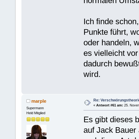
normalen Umstä
Ich finde schon
Punkte führt, w
oder handeln, w
es vielleicht vo
dadurch bewußt 
wird.
Re: Verschwörungstheori
marple
«
Antwort #61 am:
25. Novem
Supermann
Held Mitglied
Es gibt dieses 
auf Jack Bauer 