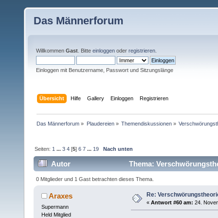
Das Männerforum
Willkommen
Gast
. Bitte
einloggen
oder
registrieren
.
Einloggen mit Benutzername, Passwort und Sitzungslänge
Übersicht
Hilfe
Gallery
Einloggen
Registrieren
Das Männerforum
»
Plaudereien
»
Themendiskussionen
»
Verschwörungst
Seiten:
1
...
3
4
[
5
]
6
7
...
19
Nach unten
Autor
Thema: Verschwörungsthe
0 Mitglieder und 1 Gast betrachten dieses Thema.
Re: Verschwörungstheori
Araxes
«
Antwort #60 am:
24. Novem
Supermann
Held Mitglied