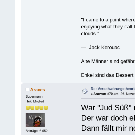
"I came to a point where
enjoying what they call l
clouds."
— Jack Kerouac
Alte Männer sind gefähr
Enkel sind das Dessert
Re: Verschwörungstheori
Araxes
«
Antwort #70 am:
26. Novem
Supermann
Held Mitglied
War "Jud Süß" n
Der war doch ehe
Dann fällt mir 
Beiträge: 6.652