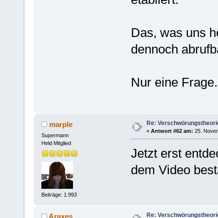
Das, was uns h
dennoch abrufba
Nur eine Frage.
Re: Verschwörungstheori
marple
«
Antwort #62 am:
25. Novem
Supermann
Held Mitglied
Jetzt erst entd
dem Video best
Beiträge: 1.993
Re: Verschwörungstheori
Araxes