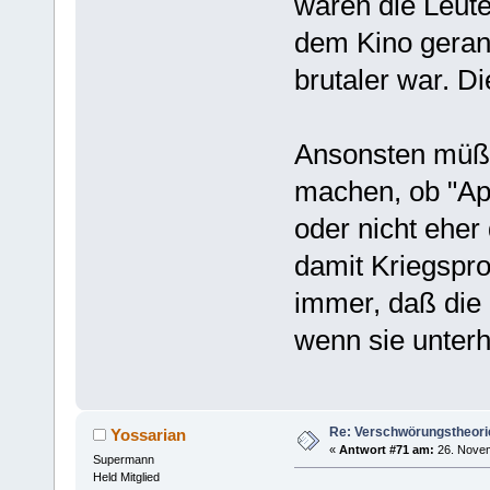
wären die Leute
dem Kino gerann
brutaler war. D
Ansonsten müßt
machen, ob "Apo
oder nicht eher
damit Kriegspro
immer, daß die 
wenn sie unterh
Re: Verschwörungstheori
Yossarian
«
Antwort #71 am:
26. Novem
Supermann
Held Mitglied