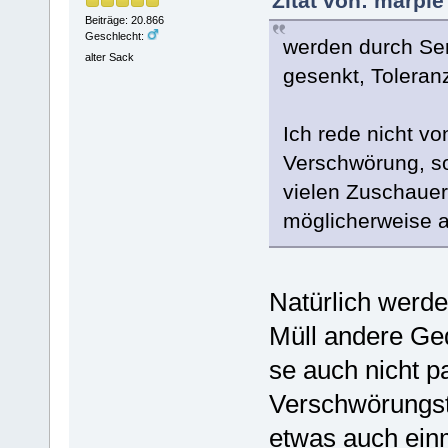
Zitat von: marpl
Beiträge: 20.866
Geschlecht:
werden durch Ser
alter Sack
gesenkt, Tolera
Ich rede nicht vo
Verschwörung, s
vielen Zuschauer
möglicherweise a
Natürlich werd
Müll andere Ged
se auch nicht p
Verschwörungst
etwas auch einm