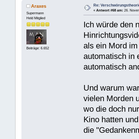
Re: Verschwörungstheori
Araxes
«
Antwort #68 am:
26. Novem
Supermann
Held Mitglied
Ich würde den n
Hinrichtungsvid
als ein Mord i
Beiträge: 6.652
automatisch in 
automatisch and
Und warum war 
vielen Morden 
wo die doch nu
Kino hatten un
die "Gedankenm