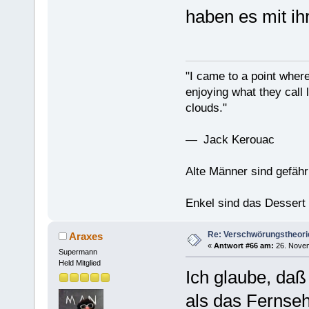
haben es mit i
"I came to a point where
enjoying what they call l
clouds."
— Jack Kerouac
Alte Männer sind gefähr
Enkel sind das Dessert
Re: Verschwörungstheori
Araxes
«
Antwort #66 am:
26. Novem
Supermann
Held Mitglied
Ich glaube, daß 
als das Fernseh