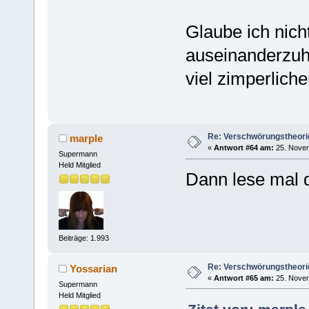
Glaube ich nicht
auseinanderzuha
viel zimperliche
Re: Verschwörungstheori
marple
«
Antwort #64 am:
25. Novem
Supermann
Held Mitglied
Dann lese mal 
Beiträge: 1.993
Re: Verschwörungstheori
Yossarian
«
Antwort #65 am:
25. Novem
Supermann
Held Mitglied