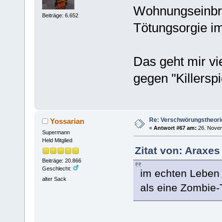
Wohnungseinbru
Beiträge: 6.652
Tötungsorgie i
Das geht mir vi
gegen "Killerspi
Re: Verschwörungstheori
Yossarian
«
Antwort #67 am:
26. Novem
Supermann
Held Mitglied
Zitat von: Araxe
Beiträge: 20.866
Geschlecht:
im echten Leben 
alter Sack
als eine Zombie-