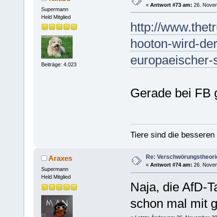
«
Antwort #73 am:
26. Novem
Supermann
Held Mitglied
http://www.thet
hooton-wird-der
europaeischer-s
Beiträge: 4.023
Gerade bei FB 
Tiere sind die bessere
Re: Verschwörungstheori
Araxes
«
Antwort #74 am:
26. Novem
Supermann
Held Mitglied
Naja, die AfD-T
schon mal mit g