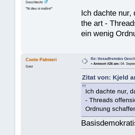
Geschlecht:
"Ni dieu ni maître!"
Ich dachte nur,
the art - Threa
ein wenig Ordn
Re: threadfremdes Gesc
Conte Palmieri
«
Antwort #26 am:
04. Septe
Gast
Zitat von: Kjeld 
Ich dachte nur, d
- Threads offensi
Ordnung schaffe
Basisdemokrat