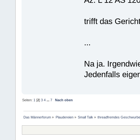
Az. L 12 AS 120
trifft das Geric
...
Na ja. Irgendwi
Jedenfalls eige
Seiten:
1
[
2
]
3
4
...
7
Nach oben
Das Männerforum
»
Plaudereien
»
Small Talk
»
threadfremdes Geschwurbe