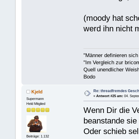
(moody hat scho
werd ihn nicht
"Männer definieren sich
"Im Vergleich zur bricom
Quell unendlicher Weishe
Bodo
Re: threadfremdes Gesc
Kjeld
«
Antwort #25 am:
04. Septe
Supermann
Held Mitglied
Wenn Dir die Ve
beanstande sie
Oder schieb sel
Beiträge: 1.132