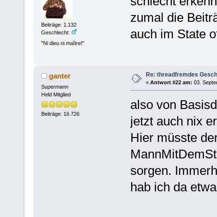
schlecht erkenn
zumal die Beitr
Beiträge: 1.132
auch im State o
Geschlecht:
"Ni dieu ni maître!"
Re: threadfremdes Gesc
ganter
«
Antwort #22 am:
03. Septe
Supermann
Held Mitglied
also von Basis
Beiträge: 16.726
jetzt auch nix 
Hier müsste der
MannMitDemSte
sorgen. Immerh
hab ich da etwa