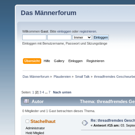
Das Männerforum
Willkommen
Gast
. Bitte
einloggen
oder
registrieren
.
Einloggen mit Benutzername, Passwort und Sitzungslänge
Übersicht
Hilfe
Gallery
Einloggen
Registrieren
Das Männerforum
»
Plaudereien
»
Small Talk
»
threadfremdes Geschwurbe
Seiten:
1
[
2
]
3
4
...
7
Nach unten
Autor
Thema: threadfremdes Ge
0 Mitglieder und 1 Gast betrachten dieses Thema.
Re: threadfremdes Gesc
Stachelhaut
«
Antwort #15 am:
03. Septe
Administrator
Held Mitglied