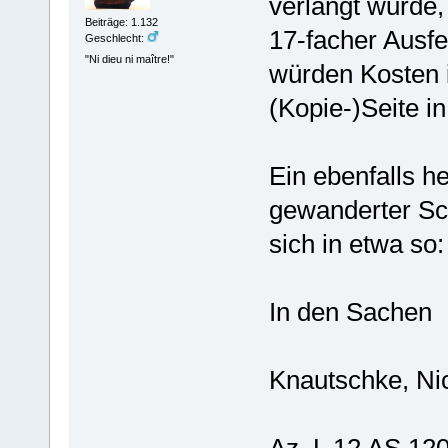
verlangt wurde, 
Beiträge: 1.132
17-facher Ausfe
Geschlecht:
"Ni dieu ni maître!"
würden Kosten i
(Kopie-)Seite i
Ein ebenfalls h
gewanderter Sch
sich in etwa so:
In den Sachen
Knautschke, Nic