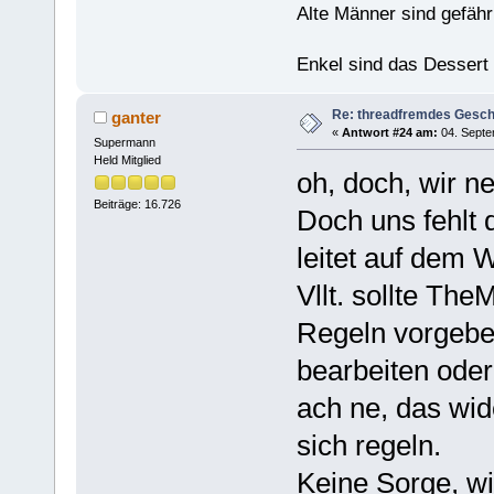
Alte Männer sind gefähr
Enkel sind das Dessert
Re: threadfremdes Gesc
ganter
«
Antwort #24 am:
04. Septe
Supermann
Held Mitglied
oh, doch, wir n
Beiträge: 16.726
Doch uns fehlt 
leitet auf dem
Vllt. sollte T
Regeln vorgebe
bearbeiten oder
ach ne, das wid
sich regeln.
Keine Sorge, wi