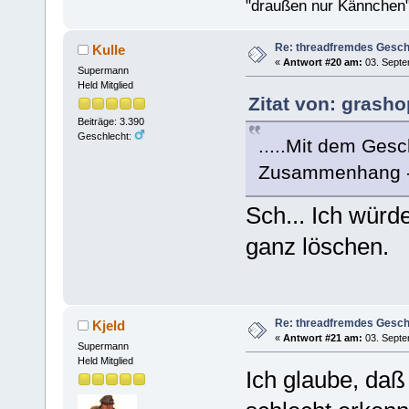
"draußen nur Kännchen"
Re: threadfremdes Gesc
Kulle
«
Antwort #20 am:
03. Septe
Supermann
Held Mitglied
Zitat von: grash
Beiträge: 3.390
Geschlecht:
.....Mit dem Ges
Zusammenhang - w
Sch... Ich würd
ganz löschen.
Re: threadfremdes Gesc
Kjeld
«
Antwort #21 am:
03. Septe
Supermann
Held Mitglied
Ich glaube, da