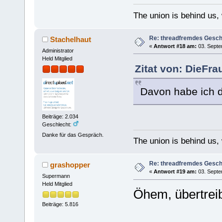
The union is behind us,
Re: threadfremdes Gesc
Stachelhaut
«
Antwort #18 am:
03. Septe
Administrator
Held Mitglied
Zitat von: DieFr
Davon habe ich di
Beiträge: 2.034
Geschlecht:
Danke für das Gespräch.
The union is behind us,
Re: threadfremdes Gesc
grashopper
«
Antwort #19 am:
03. Septe
Supermann
Held Mitglied
Öhem, übertreib
Beiträge: 5.816