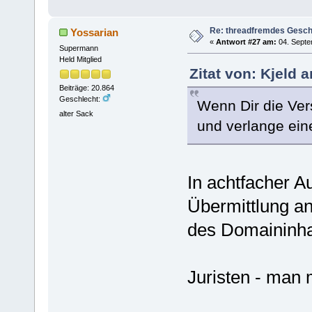
Re: threadfremdes Gesc
Yossarian
«
Antwort #27 am:
04. Septe
Supermann
Held Mitglied
Zitat von: Kjeld 
Beiträge: 20.864
Geschlecht:
Wenn Dir die Ver
alter Sack
und verlange ei
In achtfacher A
Übermittlung a
des Domaininha
Juristen - man 