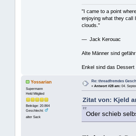
"I came to a point where
enjoying what they call l
clouds."
— Jack Kerouac
Alte Männer sind gefähr
Enkel sind das Dessert
Re: threadfremdes Gesc
Yossarian
«
Antwort #28 am:
04. Septe
Supermann
Held Mitglied
Zitat von: Kjeld 
Beiträge: 20.864
Geschlecht:
Oder schieb selb
alter Sack