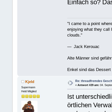
Einfach so? Da
"I came to a point where
enjoying what they call l
clouds."
— Jack Kerouac
Alte Männer sind gefähr
Enkel sind das Dessert
Re: threadfremdes Gesc
Kjeld
«
Antwort #29 am:
04. Septe
Supermann
Held Mitglied
Ist unterschiedl
örtlichen Verwa