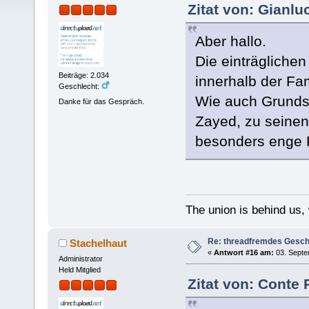
Zitat von: Gianl
Aber hallo.
Die einträgliche
Beiträge: 2.034
innerhalb der Fam
Geschlecht:
Wie auch Grundst
Danke für das Gespräch.
Zayed, zu seine
besonders enge F
The union is behind us,
Re: threadfremdes Gesc
Stachelhaut
«
Antwort #16 am:
03. Septe
Administrator
Held Mitglied
Zitat von: Conte