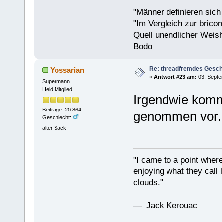
"Männer definieren sich
"Im Vergleich zur bricom
Quell unendlicher Weishe
Bodo
Re: threadfremdes Gesc
Yossarian
«
Antwort #23 am:
03. Septe
Supermann
Held Mitglied
Irgendwie komm
Beiträge: 20.864
genommen vor
Geschlecht:
alter Sack
"I came to a point where
enjoying what they call l
clouds."
— Jack Kerouac