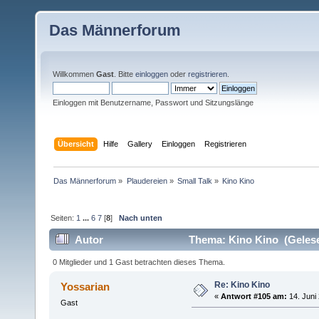
Das Männerforum
Willkommen
Gast
. Bitte
einloggen
oder
registrieren
.
Einloggen mit Benutzername, Passwort und Sitzungslänge
Übersicht
Hilfe
Gallery
Einloggen
Registrieren
Das Männerforum
»
Plaudereien
»
Small Talk
»
Kino Kino
Seiten:
1
...
6
7
[
8
]
Nach unten
Autor
Thema: Kino Kino (Gelese
0 Mitglieder und 1 Gast betrachten dieses Thema.
Re: Kino Kino
Yossarian
«
Antwort #105 am:
14. Juni 
Gast