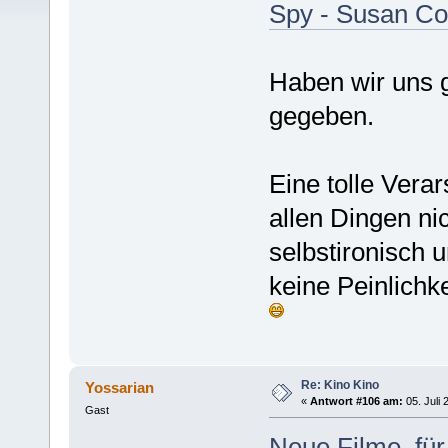
Spy - Susan Co
Haben wir uns g
gegeben.
Eine tolle Vera
allen Dingen ni
selbstironisch 
keine Peinlichke
Re: Kino Kino
Yossarian
«
Antwort #106 am:
05. Juli 
Gast
Neue Filme, für