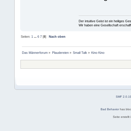
Der intuitive Geist ist ein heiliges G
Wir haben eine Gesellschaft erscha
f
Seiten:
1
...
6
7
[
8
]
Nach oben
Das Männerforum
»
Plaudereien
»
Small Talk
»
Kino Kino
SMF 2.0.1
Bad Behavior
has blo
Seite erstell