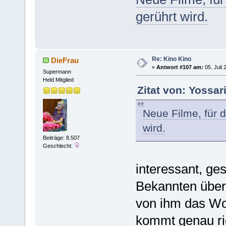
gerührt wird.
Re: Kino Kino
DieFrau
«
Antwort #107 am:
05. Juli 
Supermann
Held Mitglied
Zitat von: Yossar
Neue Filme, für 
wird.
Beiträge: 8.507
Geschlecht:
interessant, ge
Bekannten über 
von ihm das Wo
kommt genau ri