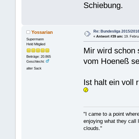
Schiebung.
Re: Bundesliga 2015/201
Yossarian
«
Antwort #39 am:
19. Febru
Supermann
Held Mitglied
Mir wird schon 
Beiträge: 20.865
vom Hoeneß s
Geschlecht:
alter Sack
Ist halt ein voll
"I came to a point where
enjoying what they call l
clouds."