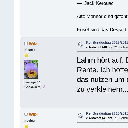
— Jack Kerouac
Alte Männer sind gefähr
Enkel sind das Dessert
Re: Bundesliga 2015/201
Wibi
«
Antwort #40 am:
21. Februa
Neuling
Lahm hört auf.
Rente. Ich hof
das nutzen um 
Beiträge: 31
zu verkleinern..
Geschlecht:
Re: Bundesliga 2015/201
Wibi
«
Antwort #41 am:
21. Februa
Neuling