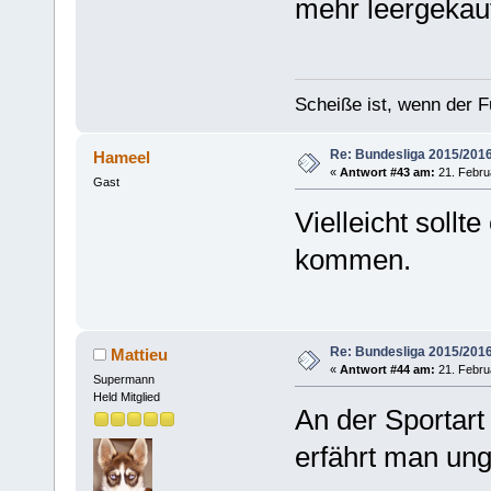
mehr leergekauf
Scheiße ist, wenn der F
Re: Bundesliga 2015/201
Hameel
«
Antwort #43 am:
21. Febru
Gast
Vielleicht sollt
kommen.
Re: Bundesliga 2015/201
Mattieu
«
Antwort #44 am:
21. Febru
Supermann
Held Mitglied
An der Sportart 
erfährt man ung