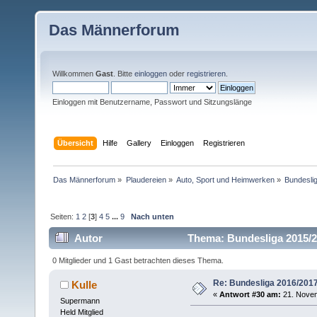
Das Männerforum
Willkommen
Gast
. Bitte
einloggen
oder
registrieren
.
Einloggen mit Benutzername, Passwort und Sitzungslänge
Übersicht
Hilfe
Gallery
Einloggen
Registrieren
Das Männerforum
»
Plaudereien
»
Auto, Sport und Heimwerken
»
Bundesli
Seiten:
1
2
[
3
]
4
5
...
9
Nach unten
Autor
Thema: Bundesliga 2015/2
0 Mitglieder und 1 Gast betrachten dieses Thema.
Re: Bundesliga 2016/201
Kulle
«
Antwort #30 am:
21. Novem
Supermann
Held Mitglied