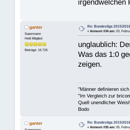
irgendwelchen R
Re: Bundesliga 2015/201
ganter
«
Antwort #34 am:
03. Febru
Supermann
Held Mitglied
unglaublich: Der
Beiträge: 16.726
Was das 1:0 geg
zeigen.
"Männer definieren sich
"Im Vergleich zur bricom
Quell unendlicher Weishe
Bodo
Re: Bundesliga 2015/201
ganter
«
Antwort #35 am:
05. Febru
Supermann