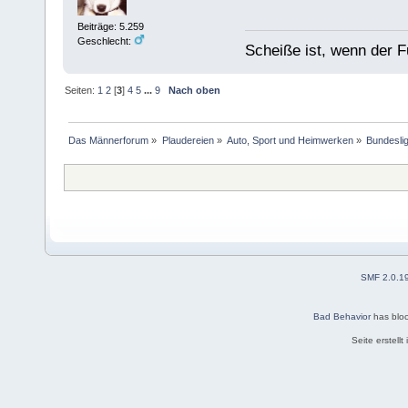
Beiträge: 5.259
Geschlecht:
Scheiße ist, wenn der F
Seiten:
1
2
[
3
]
4
5
...
9
Nach oben
Das Männerforum
»
Plaudereien
»
Auto, Sport und Heimwerken
»
Bundesli
SMF 2.0.1
Bad Behavior
has blo
Seite erstell