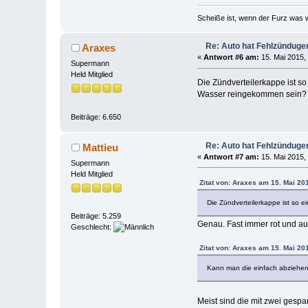
Scheiße ist, wenn der Furz was w
Re: Auto hat Fehlzünduge
Araxes
«
Antwort #6 am:
15. Mai 2015,
Supermann
Held Mitglied
Die Zündverteilerkappe ist s
Wasser reingekommen sein? 
Beiträge: 6.650
Re: Auto hat Fehlzünduge
Mattieu
«
Antwort #7 am:
15. Mai 2015,
Supermann
Held Mitglied
Zitat von: Araxes am 15. Mai 20
Die Zündverteilerkappe ist so ei
Beiträge: 5.259
Genau. Fast immer rot und aus
Geschlecht:
Zitat von: Araxes am 15. Mai 20
Kann man die einfach abziehe
Meist sind die mit zwei gesp