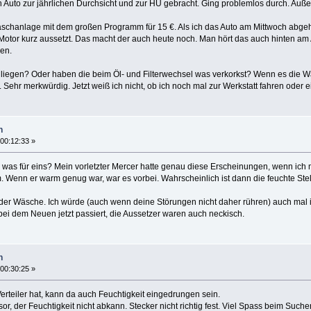
 Auto zur jährlichen Durchsicht und zur HU gebracht. Ging problemlos durch. Auß
aschanlage mit dem großen Programm für 15 €. Als ich das Auto am Mittwoch abgeho
 Motor kurz aussetzt. Das macht der auch heute noch. Man hört das auch hinten am
ren.
liegen? Oder haben die beim Öl- und Filterwechsel was verkorkst? Wenn es die
 Sehr merkwürdig. Jetzt weiß ich nicht, ob ich noch mal zur Werkstatt fahren oder e
n
 00:12:33 »
nd was für eins? Mein vorletzter Mercer hatte genau diese Erscheinungen, wenn ich
 Wenn er warm genug war, war es vorbei. Wahrscheinlich ist dann die feuchte Stel
 an der Wäsche. Ich würde (auch wenn deine Störungen nicht daher rühren) auch ma
 bei dem Neuen jetzt passiert, die Aussetzer waren auch neckisch.
n
 00:30:25 »
erteiler hat, kann da auch Feuchtigkeit eingedrungen sein.
or, der Feuchtigkeit nicht abkann. Stecker nicht richtig fest. Viel Spass beim Suche