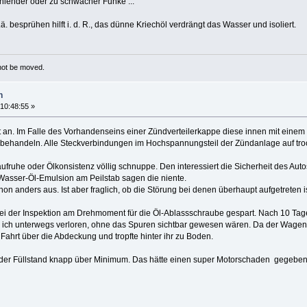
ehlender oder zu schwacher Funke ...
 besprühen hilft i. d. R., das dünne Kriechöl verdrängt das Wasser und isoliert.
 not be moved.
n
 10:48:55 »
t an. Im Falle des Vorhandenseins einer Zündverteilerkappe diese innen mit ein
ehandeln. Alle Steckverbindungen im Hochspannungsteil der Zündanlage auf trock
ruhe oder Ölkonsistenz völlig schnuppe. Den interessiert die Sicherheit des Auto
Wasser-Öl-Emulsion am Peilstab sagen die niente.
hon anders aus. Ist aber fraglich, ob die Störung bei denen überhaupt aufgetreten is
i der Inspektion am Drehmoment für die Öl-Ablassschraube gespart. Nach 10 Tagen
 ich unterwegs verloren, ohne das Spuren sichtbar gewesen wären. Da der Wagen
 Fahrt über die Abdeckung und tropfte hinter ihr zu Boden.
 der Füllstand knapp über Minimum. Das hätte einen super Motorschaden gegeben. 