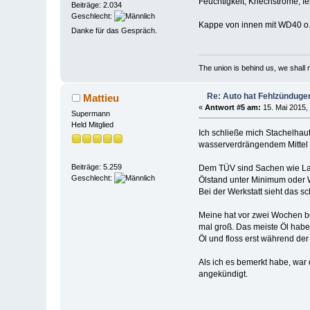
Feuchtigkeit, Kriechströme, f
Beiträge: 2.034
Geschlecht:
Kappe von innen mit WD40 o.ä.
Danke für das Gespräch.
The union is behind us, we shall
Re: Auto hat Fehlzünduge
Mattieu
«
Antwort #5 am:
15. Mai 2015,
Supermann
Held Mitglied
Ich schließe mich Stachelhau
wasserverdrängendem Mittel b
Beiträge: 5.259
Dem TÜV sind Sachen wie Lauf
Geschlecht:
Ölstand unter Minimum oder 
Bei der Werkstatt sieht das sc
Meine hat vor zwei Wochen be
mal groß. Das meiste Öl habe
Öl und floss erst während der
Als ich es bemerkt habe, war
angekündigt.