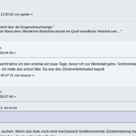
 13:50:42 von ganter
»
 nicht über die Drogeneinwurfmenge."
de Wand einer öffentlichen Bedürfnissanstalt ein Quell unendlicher Weisheit sein...."
n
 00:44:29 »
lleicht fahre ich den erstmal ein paar Tage, bevor ich zur Werkstatt gehe. Schlimmste
 Ich hatte das schon Mal. Da war das Zündverteilerkabel kaputt.
, 00:47:31 von Araxes
»
n
 09:37:46 »
15, 00:44:29
l suchen. Wenn das Auto noch eine mechanisch funktionierende Zündverteilung hat (