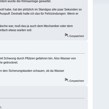
erdem wurde die Klimaanlage gewartet.
lt habe, hat der plötzlich im Standgas alle paar Sekunden so
 Auspuff. Deshalb halte ich das für Fehlzündungen. Wenn er
 Wäsche war, muß das ja auch dem Mechaniker oder dem
infach etwas warten soll.
Gespeichert
 mit Schwung durch Pfützen gefahren bin. Also Wasser von
le getrocknet.
l in den Sicherungskasten schauen, ob da Wasser
Gespeichert
n.