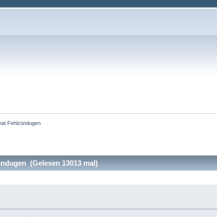
hat Fehlzündugen
ündugen (Gelesen 13013 mal)