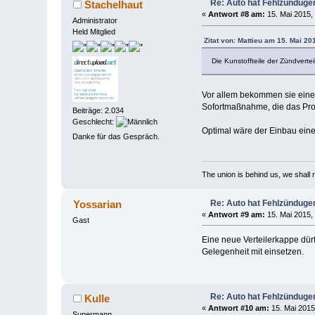
Re: Auto hat Fehlzünduge
Stachelhaut
«
Antwort #8 am:
15. Mai 2015,
Administrator
Held Mitglied
Zitat von: Mattieu am 15. Mai 20
Die Kunstoffteile der Zündverte
Vor allem bekommen sie eine 
Sofortmaßnahme, die das Prob
Beiträge: 2.034
Geschlecht:
Optimal wäre der Einbau eine
Danke für das Gespräch.
The union is behind us, we shall
Re: Auto hat Fehlzünduge
Yossarian
«
Antwort #9 am:
15. Mai 2015,
Gast
Eine neue Verteilerkappe dürf
Gelegenheit mit einsetzen.
Re: Auto hat Fehlzünduge
Kulle
«
Antwort #10 am:
15. Mai 2015
Supermann