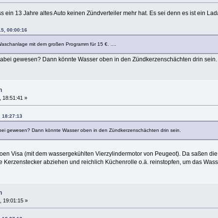
ss ein 13 Jahre altes Auto keinen Zündverteiler mehr hat. Es sei denn es ist ein Lada
15, 00:00:16
r Waschanlage mit dem großen Programm für 15 €. ....
 dabei gewesen? Dann könnte Wasser oben in den Zündkerzenschächten drin sein. 
n
 18:51:41 »
, 18:27:13
abei gewesen? Dann könnte Wasser oben in den Zündkerzenschächten drin sein.
oen Visa (mit dem wassergekühlten Vierzylindermotor von Peugeot). Da saßen die K
e Kerzenstecker abziehen und reichlich Küchenrolle o.ä. reinstopfen, um das Was
n
, 19:01:15 »