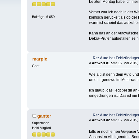
Letzten Montag habe ich mein
Vorher war ich noch in der W
Beiträge: 6.650
komisch geruckelt als ob der
warm ist scheint das aufzuhö
Kann das an der Autowäsche 
Dekra-Prüfer aufgefallen sein.
Re: Auto hat Fehlzünduge
marple
«
Antwort #1 am:
15. Mai 2015,
Gast
Wie alt ist denn dein Auto u
unten irgendwo im Motorraum.
Ich glaub, das liegt bei dir
eingedrungen ist. Das ist mir
Re: Auto hat Fehlzünduge
ganter
«
Antwort #2 am:
15. Mai 2015,
Supermann
Held Mitglied
falls er noch einen
Vergaser
V
Ansonsten vllt. irgendein Sens