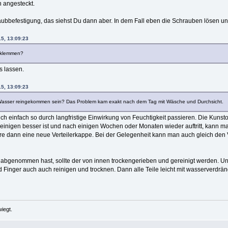
 angesteckt.
aubbefestigung, das siehst Du dann aber. In dem Fall eben die Schrauben lösen u
15, 13:09:23
abklemmen?
s lassen.
15, 13:09:23
Wasser reingekommen sein? Das Problem kam exakt nach dem Tag mit Wäsche und Durchsicht.
 einfach so durch langfristige Einwirkung von Feuchtigkeit passieren. Die Kunstoff
inigen besser ist und nach einigen Wochen oder Monaten wieder auftritt, kann 
re dann eine neue Verteilerkappe. Bei der Gelegenheit kann man auch gleich den Ve
abgenommen hast, sollte der von innen trockengerieben und gereinigt werden. Unte
 und Finger auch auch reinigen und trocknen. Dann alle Teile leicht mit wasserve
iegt.