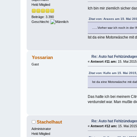
Held Mitglied
Ich bin mir ziemlich sicher da
Beiträge: 3.390
Zitat von: Araxes am 15. Mai 20
Geschlecht:
......Vorher war ich noch in de
Ist da eine Motorwäsche mit
Re: Auto hat Fehlzünduge
Yossarian
«
Antwort #11 am:
15. Mai 2015,
Gast
Zitat von: Kulle am 15. Mai 2015
Ist da eine Motorwäsche mit d
Das hatte ich bei meinem Citr
verdunstet war. Man mußte di
Re: Auto hat Fehlzünduge
Stachelhaut
«
Antwort #12 am:
15. Mai 2015
Administrator
Held Mitglied