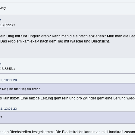
iegt.
n
 13:09:23 »
o ein Ding mit fünf Fingern dran? Kann man die einfach abziehen? Muß man die B
Das Problem kam exakt nach dem Tag mit Wäsche und Durchsicht.
n
 13:33:53 »
15, 13:09:23
n Ding mit fünf Fingern dran?
 Kunststoff. Eine mittige Leitung geht rein und pro Zylinder geht eine Leitung wie
15, 13:09:23
n?
annten Blechstreifen festgeklemmt. Die Blechstreifen kann man mit Handkraft zus