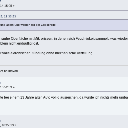
n
 14:15:05 »
15, 13:33:53
ilung altern und werden mit der Zeit spröde.
rauhe Oberfläche mit Mikrorissen, in denen sich Feuchtigkeit sammelt, was wiede
lem nicht endgültig löst.
r vollelektronischen Zündung ohne mechanische Verteilung.
 not be moved.
n
 16:52:39 »
te bei einem 13 Jahre alten Auto völlig ausreichen, da würde ich nichts mehr umba
n
, 18:27:13 »