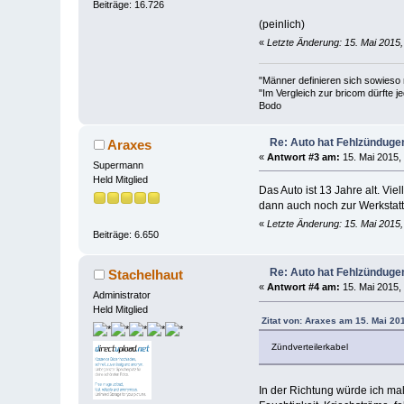
Beiträge: 16.726
(peinlich)
«
Letzte Änderung: 15. Mai 2015,
"Männer definieren sich sowieso
"Im Vergleich zur bricom dürfte je
Bodo
Re: Auto hat Fehlzünduge
Araxes
«
Antwort #3 am:
15. Mai 2015,
Supermann
Held Mitglied
Das Auto ist 13 Jahre alt. Vie
dann auch noch zur Werkstatt.
«
Letzte Änderung: 15. Mai 2015
Beiträge: 6.650
Re: Auto hat Fehlzünduge
Stachelhaut
«
Antwort #4 am:
15. Mai 2015,
Administrator
Held Mitglied
Zitat von: Araxes am 15. Mai 20
Zündverteilerkabel
In der Richtung würde ich ma