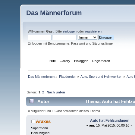
Das Männerforum
Willkommen
Gast
. Bitte
einloggen
oder
registrieren
.
Einloggen mit Benutzername, Passwort und Sitzungslänge
Übersicht
Hilfe
Gallery
Einloggen
Registrieren
Das Männerforum
»
Plaudereien
»
Auto, Sport und Heimwerken
»
Auto 
Seiten: [
1
]
2
Nach unten
Autor
Thema: Auto hat Fehlz
0 Mitglieder und 1 Gast betrachten dieses Thema.
Auto hat Fehlzündugen
Araxes
«
am:
15. Mai 2015, 00:00:16 »
Supermann
Held Mitglied