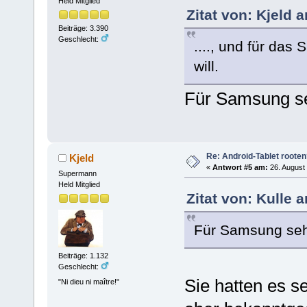
Held Mitglied
Zitat von: Kjeld 
Beiträge: 3.390
Geschlecht:
...., und für das
will.
Für Samsung se
Re: Android-Tablet roote
Kjeld
«
Antwort #5 am:
26. August 
Supermann
Held Mitglied
Zitat von: Kulle 
Für Samsung seh
Beiträge: 1.132
Geschlecht:
Sie hatten es s
"Ni dieu ni maître!"