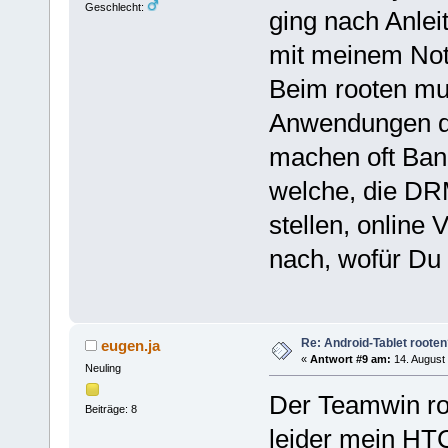
Geschlecht:
ging nach Anle
mit meinem Not
Beim rooten mu
Anwendungen da
machen oft Ba
welche, die DR
stellen, online
nach, wofür Du 
Re: Android-Tablet roote
eugen.ja
«
Antwort #9 am:
14. August 
Neuling
Der Teamwin root
Beiträge: 8
leider mein HT