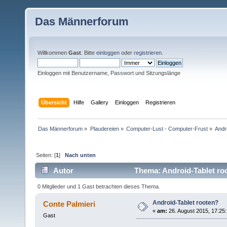
Das Männerforum
Willkommen
Gast
. Bitte
einloggen
oder
registrieren
.
Einloggen mit Benutzername, Passwort und Sitzungslänge
Übersicht
Hilfe
Gallery
Einloggen
Registrieren
Das Männerforum
»
Plaudereien
»
Computer-Lust - Computer-Frust
»
Andr
Seiten: [
1
]
Nach unten
Autor
Thema: Android-Tablet ro
0 Mitglieder und 1 Gast betrachten dieses Thema.
Android-Tablet rooten?
Conte Palmieri
«
am:
26. August 2015, 17:25:
Gast