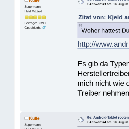
Kulle
«
Antwort #3 am:
26. August 
Supermann
Held Mitglied
Zitat von: Kjeld 
Beiträge: 3.390
Geschlecht:
Woher hattest Du 
http://www.andro
Es gib da Type
Herstellertrei
mich nicht wie 
Treiber nehmen
Re: Android-Tablet roote
Kulle
«
Antwort #4 am:
26. August 
Supermann