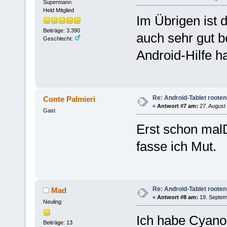
Supermann
Held Mitglied
Im Übrigen ist
Beiträge: 3.390
auch sehr gut b
Geschlecht:
Android-Hilfe ha
Re: Android-Tablet roote
Conte Palmieri
«
Antwort #7 am:
27. August 
Gast
Erst schon mal
fasse ich Mut.
Re: Android-Tablet roote
Mad
«
Antwort #8 am:
19. Septem
Neuling
Ich habe Cyan
Beiträge: 13