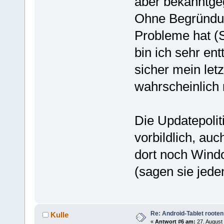
aber bekanntgeg
Ohne Begründu
Probleme hat (
bin ich sehr en
sicher mein let
wahrscheinlich 
Die Updatepolit
vorbildlich, auc
dort noch Windo
(sagen sie jeden
Re: Android-Tablet roote
Kulle
«
Antwort #6 am:
27. August 