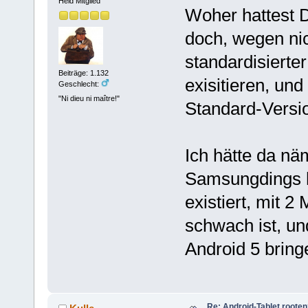
Held Mitglied
Woher hattest 
doch, wegen nic
standardisierte
Beiträge: 1.132
exisitieren, un
Geschlecht:
"Ni dieu ni maître!"
Standard-Versio
Ich hätte da näm
Samsungdings h
existiert, mit 
schwach ist, u
Android 5 bringe
Re: Android-Tablet roote