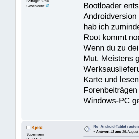
Beiträge: 3.390
Bootloader ents
Geschlecht:
Androidversion (
hab ich zuminde
Root kommt no
Wenn du zu dein
Mut. Meistens g
Werksauslieferu
Karte und lesen
Forenbeiträgen 
Windows-PC ge
Re: Android-Tablet roote
Kjeld
«
Antwort #2 am:
26. August 
Supermann