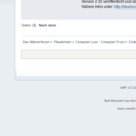
Version 2.32 veröffentlicht und a
Nähere Infos unter:
http://steam
Seiten: [
1
]
Nach oben
Das Männerforum
»
Plaudereien
»
Computer-Lust - Computer-Frust
»
Civil
SMF 2.0.1
Bad Behavior
has blo
Seite erstell