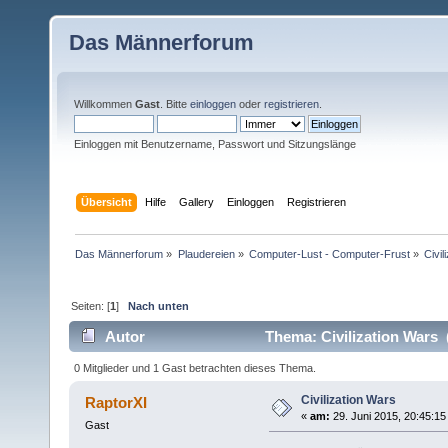
Das Männerforum
Willkommen
Gast
. Bitte
einloggen
oder
registrieren
.
Einloggen mit Benutzername, Passwort und Sitzungslänge
Übersicht
Hilfe
Gallery
Einloggen
Registrieren
Das Männerforum
»
Plaudereien
»
Computer-Lust - Computer-Frust
»
Civil
Seiten: [
1
]
Nach unten
Autor
Thema: Civilization Wars 
0 Mitglieder und 1 Gast betrachten dieses Thema.
Civilization Wars
RaptorXI
«
am:
29. Juni 2015, 20:45:15
Gast