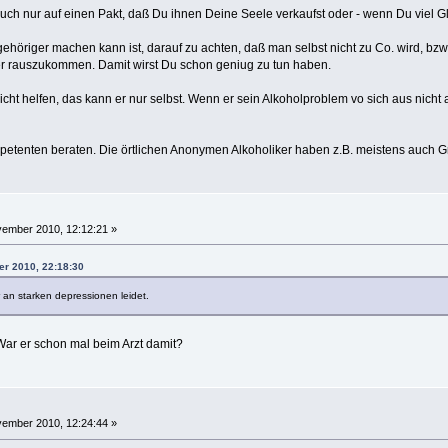
auch nur auf einen Pakt, daß Du ihnen Deine Seele verkaufst oder - wenn Du viel Glü
ehöriger machen kann ist, darauf zu achten, daß man selbst nicht zu Co. wird, bz
r rauszukommen. Damit wirst Du schon geniug zu tun haben.
ht helfen, das kann er nur selbst. Wenn er sein Alkoholproblem vo sich aus nicht 
tenten beraten. Die örtlichen Anonymen Alkoholiker haben z.B. meistens auch G
ember 2010, 12:12:21 »
er 2010, 22:18:30
 an starken depressionen leidet.
ar er schon mal beim Arzt damit?
ember 2010, 12:24:44 »