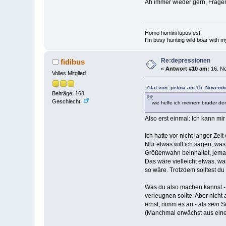
Äh immer wieder gern, Fragen
Homo homini lupus est.
I'm busy hunting wild boar with m
Re:depressionen
fidibus
«
Antwort #10 am:
16. No
Volles Mitglied
Zitat von: petina am 15. Novemb
Beiträge: 168
Geschlecht:
wie helfe ich meinem bruder de
Also erst einmal: Ich kann mir
Ich hatte vor nicht langer Ze
Nur etwas will ich sagen, was
Größenwahn beinhaltet, jema
Das wäre vielleicht etwas, was
so wäre. Trotzdem solltest du
Was du also machen kannst - 
verleugnen sollte. Aber nicht
ernst, nimm es an - als
sein
Sc
(Manchmal erwächst aus einem