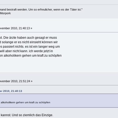
nd bestraft werden. Um so erfreulicher, wenn es der Täter ist."
h-Morpork
vember 2010, 21:40:13 »
ibt. Die ärzte haben auch gesagt er muss
d solange er es nicht einsieht können wir
s passiert nichts. es ist ein langer weg um
ll aber nicht kann. ich werde jetzt in
on alkoholikern gehen um kraft zu schöpfen
vember 2010, 21:51:24 »
er 2010, 21:40:13
 alkoholikern gehen um kraft zu schöpfen
 kannst. Und so ziemlich das Einzige.