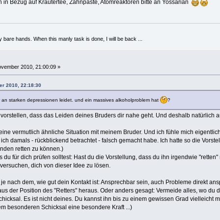
 in Bezug auf Kräutertee, Zahnpaste, Atomreaktoren bitte an Yossarian
y bare hands. When this manly task is done, I will be back ...
vember 2010, 21:00:09 »
er 2010, 22:18:30
r an starken depressionen leidet. und ein massives alkoholproblem hat
?
 vorstellen, dass das Leiden deines Bruders dir nahe geht. Und deshalb natürlich au
it eine vermutlich ähnliche Situation mit meinem Bruder. Und ich fühle mich eigentli
 ich damals - rückblickend betrachtet - falsch gemacht habe. Ich hatte so die Vorst
nden retten zu können.)
 du für dich prüfen solltest: Hast du die Vorstellung, dass du ihn irgendwie "rette
 versuchen, dich von dieser Idee zu lösen.
je nach dem, wie gut dein Kontakt ist: Ansprechbar sein, auch Probleme direkt ans
 aus der Position des "Retters" heraus. Oder anders gesagt: Vermeide alles, wo du di
hicksal. Es ist nicht deines. Du kannst ihn bis zu einem gewissen Grad vielleicht 
 besonderen Schicksal eine besondere Kraft ...)