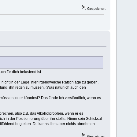
Gespeichert
ch für dich belastend ist.
ch nicht in der Lage, hier irgendwelche Ratschläge zu geben.
ellung, ihn retten zu müssen. (Was natürlich auch den
n" müsstest oder könntest? Das fände ich verständlich, wenn es
prechen, also z.B. das Alkoholproblem, wenn er es
ch in der Positionierung über ihn stellst. Nimm sein Schicksal
mitfühlend begleiten. Du kannst ihm aber nichts abnehmen.
Gespeichert