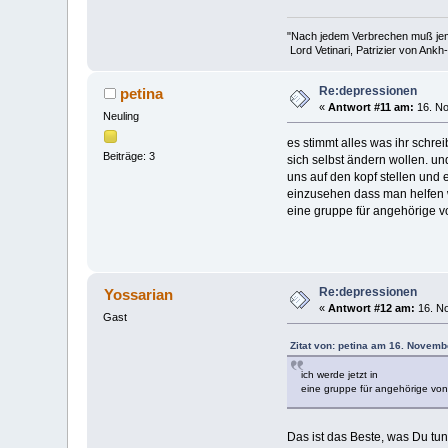
"Nach jedem Verbrechen muß jema
Lord Vetinari, Patrizier von Ank
Re:depressionen
petina
«
Antwort #11 am:
16. No
Neuling
es stimmt alles was ihr schre
Beiträge: 3
sich selbst ändern wollen. un
uns auf den kopf stellen und e
einzusehen dass man helfen wi
eine gruppe für angehörige v
Re:depressionen
Yossarian
«
Antwort #12 am:
16. No
Gast
Zitat von: petina am 16. Novemb
ich werde jetzt in
eine gruppe für angehörige von
Das ist das Beste, was Du tun