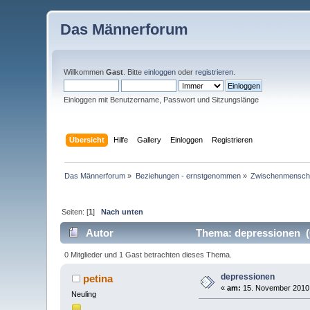
Das Männerforum
Willkommen
Gast
. Bitte
einloggen
oder
registrieren
.
Einloggen mit Benutzername, Passwort und Sitzungslänge
Übersicht
Hilfe
Gallery
Einloggen
Registrieren
Das Männerforum
»
Beziehungen - ernstgenommen
»
Zwischenmenschl
Seiten: [
1
]
Nach unten
Autor
Thema: depressionen (
0 Mitglieder und 1 Gast betrachten dieses Thema.
depressionen
petina
«
am:
15. November 2010,
Neuling