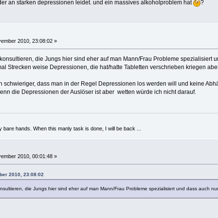
der an starken depressionen leidet. und ein massives alkoholproblem hat
?
ember 2010, 23:08:02 »
 konsultieren, die Jungs hier sind eher auf man Mann/Frau Probleme spezialisiert
al Strecken weise Depressionen, die hat/hatte Tabletten verschrieben kriegen abe
h schwieriger, dass man in der Regel Depressionen los werden will und keine Abh
wenn die Depressionen der Auslöser ist aber wetten würde ich nicht darauf.
y bare hands. When this manly task is done, I will be back ...
ember 2010, 00:01:48 »
ber 2010, 23:08:02
onsultieren, die Jungs hier sind eher auf man Mann/Frau Probleme spezialisiert und dass auch n