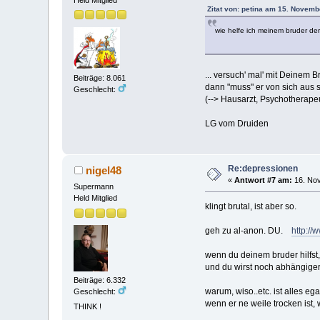
Held Mitglied
Zitat von: petina am 15. Novemb
wie helfe ich meinem bruder de
... versuch' mal' mit Deinem 
Beiträge: 8.061
dann "muss" er von sich aus s
Geschlecht:
(--> Hausarzt, Psychotherapeu
LG vom Druiden
Re:depressionen
nigel48
«
Antwort #7 am:
16. Nov
Supermann
Held Mitglied
klingt brutal, ist aber so.
geh zu al-anon. DU.
http://
wenn du deinem bruder hilfst, 
und du wirst noch abhängiger 
Beiträge: 6.332
warum, wiso..etc. ist alles ega
Geschlecht:
wenn er ne weile trocken ist, 
THINK !