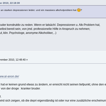
er 2010, 22:18:30
r an starken depressionen leidet. und ein massives alkoholproblem hat
?
Bruder konstruktiv zu reden. Wenn er tatsächl. Depressionen u. Alk-Problem hat,
elbst bereit sein, von jmd. professionelle Hilfe in Anspruch zu nehmen;
t, klin. Psychologe, anonyme Alkoholiker,...)
ember 2010, 12:48:40 »
www.al-anon.de/
hat er keinen grund etwas zu ändern, er erreicht nicht seinen tiefpunkt, ohne den er
von der droge : kranker bruder.
l.
wird sich zeigen, ob die depri eigenständig ist oder nur eine zusätzliche erscheinun