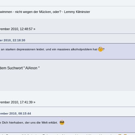
hwimmen - nicht wegen der Mücken, oder? - Lemmy Kilminster
ember 2010, 12:48:57 »
er 2010, 22:18:30
r an starken depressionen leidet. und ein massives alkoholproblem hat
?
dem Suchwort " AlAnon "
ember 2010, 17:41:39 »
vember 2010, 08:15:44
 Dich hierhaben, der uns die Welt erklärt.