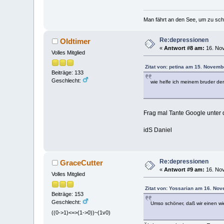
Man fährt an den See, um zu sc
Re:depressionen
Oldtimer
«
Antwort #8 am:
16. Nov
Volles Mitglied
Zitat von: petina am 15. Novemb
Beiträge: 133
Geschlecht:
wie helfe ich meinem bruder de
Frag mal Tante Google unter 
idS Daniel
Re:depressionen
GraceCutter
«
Antwort #9 am:
16. Nov
Volles Mitglied
Zitat von: Yossarian am 16. No
Beiträge: 153
Geschlecht:
Umso schöner, daß wir einen wie
((0->1)<=>(1->0))~(1v0)