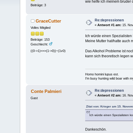
wie helfe ich meinem bruder 
Beiträge: 3
Re:depressionen
GraceCutter
«
Antwort #1 am:
15. Nov
Volles Mitglied
Ich würde einen Spezialisten
Beiträge: 153
Meine Mutter hat/hatte auch m
Geschlecht:
((0->1)<=>(1->0))~(1v0)
Das Alkohol Probleme ist noc
kann sich theoretisch legen 
Homo homini lupus est.
I'm busy hunting wild boar with m
Re:depressionen
Conte Palmieri
«
Antwort #2 am:
16. Nov
Gast
Zitat von: Krieger am 15. Novem
Ich würde einen Spezialisten k
Dankeschön.