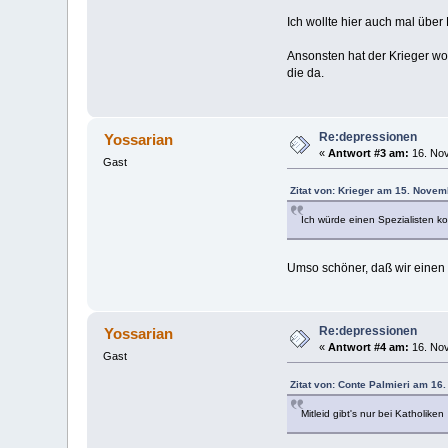
Ich wollte hier auch mal übe
Ansonsten hat der Krieger wohl
die da.
Re:depressionen
Yossarian
«
Antwort #3 am:
16. Nov
Gast
Zitat von: Krieger am 15. Novem
Ich würde einen Spezialisten k
Umso schöner, daß wir einen 
Re:depressionen
Yossarian
«
Antwort #4 am:
16. Nov
Gast
Zitat von: Conte Palmieri am 16
Mitleid gibt's nur bei Katholiken