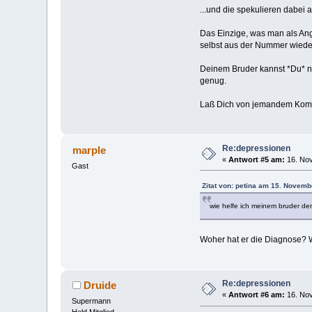
...und die spekulieren dabei 
Das Einzige, was man als Ang
selbst aus der Nummer wiede
Deinem Bruder kannst *Du* nic
genug.
Laß Dich von jemandem Kompe
Re:depressionen
marple
«
Antwort #5 am:
16. Nov
Gast
Zitat von: petina am 15. Novemb
wie helfe ich meinem bruder der
Woher hat er die Diagnose? W
Re:depressionen
Druide
«
Antwort #6 am:
16. Nov
Supermann