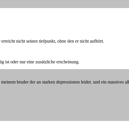
erreicht nicht seinen tiefpunkt, ohne den er nicht aufhört.
ig ist oder nur eine zusätzliche erscheinung.
h meinem bruder der an starken depressionen leidet. und ein massives a