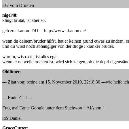
LG vom Druiden
nigel48
:
klingt brutal, ist aber so.
geh zu al-anon. DU. http://www.al-anon.de/
wenn du deinem bruder hilfst, hat er keinen grund etwas zu ändern, er 
und du wirst noch abhängiger von der droge : kranker bruder.
warum, wiso..etc. ist alles egal.
wenn er ne weile trocken ist, wird sich zeigen, ob die depri eigenständ
Oldtimer
:
--- Zitat von: petina am 15. November 2010, 22:18:30 ---wie helfe ic
--- Ende Zitat ---
Frag mal Tante Google unter dem Suchwort " AlAnon "
idS Daniel
GraceCutter
: