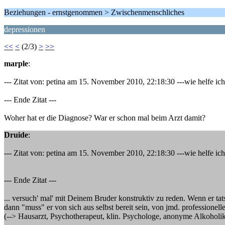
Beziehungen - ernstgenommen > Zwischenmenschliches
depressionen
<<
<
(2/3)
>
>>
marple
:
--- Zitat von: petina am 15. November 2010, 22:18:30 ---wie helfe ic
--- Ende Zitat ---
Woher hat er die Diagnose? War er schon mal beim Arzt damit?
Druide
:
--- Zitat von: petina am 15. November 2010, 22:18:30 ---wie helfe ic
--- Ende Zitat ---
... versuch' mal' mit Deinem Bruder konstruktiv zu reden. Wenn er ta
dann "muss" er von sich aus selbst bereit sein, von jmd. professionel
(--> Hausarzt, Psychotherapeut, klin. Psychologe, anonyme Alkoholike