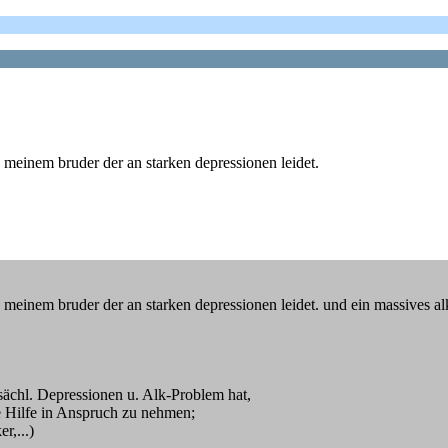
h meinem bruder der an starken depressionen leidet.
h meinem bruder der an starken depressionen leidet. und ein massives a
tsächl. Depressionen u. Alk-Problem hat,
le Hilfe in Anspruch zu nehmen;
r,...)