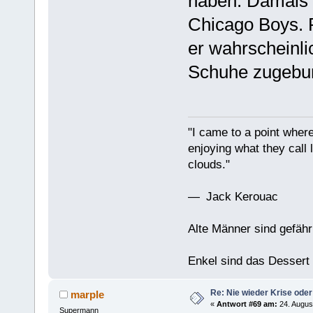
haben. Damals 
Chicago Boys. P
er wahrscheinli
Schuhe zugebun
"I came to a point where
enjoying what they call l
clouds."
— Jack Kerouac
Alte Männer sind gefähr
Enkel sind das Dessert
Re: Nie wieder Krise oder
marple
«
Antwort #69 am:
24. Augus
Supermann