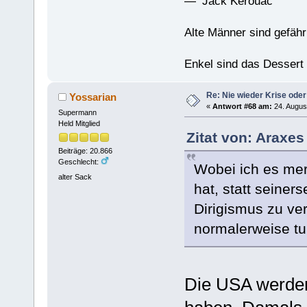
— Jack Kerouac
Alte Männer sind gefähr
Enkel sind das Dessert
Re: Nie wieder Krise oder
Yossarian
«
Antwort #68 am:
24. Augus
Supermann
Held Mitglied
Zitat von: Araxes
Beiträge: 20.866
Geschlecht:
Wobei ich es mer
alter Sack
hat, statt seiner
Dirigismus zu ver
normalerweise tu
Die USA werden