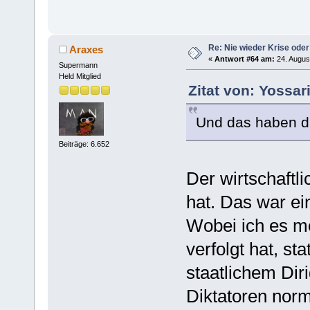
Re: Nie wieder Krise oder
Araxes
«
Antwort #64 am:
24. Augus
Supermann
Held Mitglied
Zitat von: Yossar
Und das haben d
Beiträge: 6.652
Der wirtschaftli
hat. Das war ei
Wobei ich es me
verfolgt hat, st
staatlichem Dir
Diktatoren norm