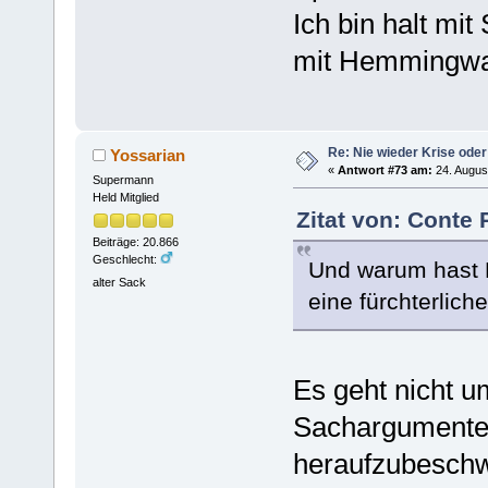
Ich bin halt mi
mit Hemmingwa
Re: Nie wieder Krise oder
Yossarian
«
Antwort #73 am:
24. Augus
Supermann
Held Mitglied
Zitat von: Conte 
Beiträge: 20.866
Geschlecht:
Und warum hast D
alter Sack
eine fürchterlich
Es geht nicht u
Sachargumenten
heraufzubesch