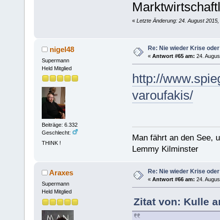
Marktwirtschaftl
«
Letzte Änderung: 24. August 2015,
Re: Nie wieder Krise oder
nigel48
«
Antwort #65 am:
24. Augus
Supermann
Held Mitglied
http://www.spieg
varoufakis/
Beiträge: 6.332
Geschlecht:
Man fährt an den See, 
THINK !
Lemmy Kilminster
Re: Nie wieder Krise oder
Araxes
«
Antwort #66 am:
24. Augus
Supermann
Held Mitglied
Zitat von: Kulle 