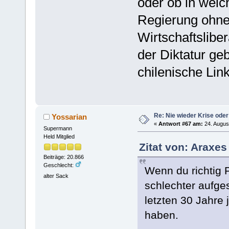
oder ob in welc
Regierung ohne 
Wirtschaftslibe
der Diktatur ge
chilenische Lin
Re: Nie wieder Krise oder
Yossarian
«
Antwort #67 am:
24. Augus
Supermann
Held Mitglied
Zitat von: Araxes
Beiträge: 20.866
Geschlecht:
Wenn du richtig P
alter Sack
schlechter aufge
letzten 30 Jahre
haben.