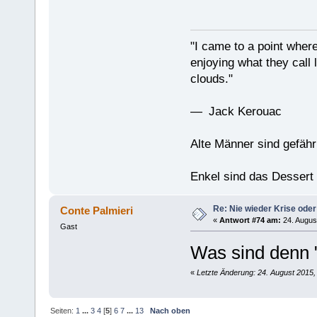
"I came to a point where
enjoying what they call l
clouds."
— Jack Kerouac
Alte Männer sind gefähr
Enkel sind das Dessert
Re: Nie wieder Krise oder
Conte Palmieri
«
Antwort #74 am:
24. August
Gast
Was sind denn 
«
Letzte Änderung: 24. August 2015,
Seiten:
1
...
3
4
[
5
]
6
7
...
13
Nach oben