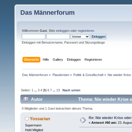
Das Männerforum
Willkommen
Gast
. Bitte
einloggen
oder
registrieren
.
Einloggen mit Benutzername, Passwort und Sitzungslänge
Übersicht
Hilfe
Gallery
Einloggen
Registrieren
Das Männerforum
»
Plaudereien
»
Politik & Gesellschaft
»
Nie wieder Krise 
Seiten:
1
...
3
4
[
5
]
6
7
...
13
Nach unten
Autor
Thema: Nie wieder Krise o
0 Mitglieder und 1 Gast betrachten dieses Thema.
Re: Nie wieder Krise oder
Yossarian
«
Antwort #60 am:
23. Augus
Supermann
Held Mitglied