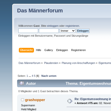
Das Männerforum
Willkommen
Gast
. Bitte
einloggen
oder
registrieren
.
Einloggen mit Benutzername, Passwort und Sitzungslänge
Übersicht
Hilfe
Gallery
Einloggen
Registrieren
Das Männerforum
»
Plaudereien
»
Planung von Anschaffungen
»
Eigentums
Seiten:
1
...
4
5
[
6
]
Nach unten
Autor
Thema: Eigentumswohnung 
0 Mitglieder und 1 Gast betrachten dieses Thema.
Re: Eigentumswohnung in
grashopper
«
Antwort #75 am:
02. Novem
Supermann
Held Mitglied