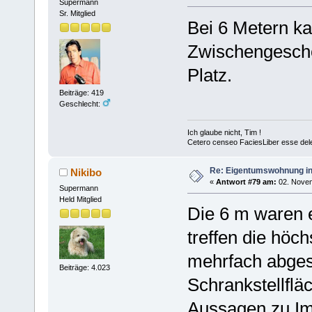
Supermann
Sr. Mitglied
Bei 6 Metern k
Zwischengescho
Platz.
Beiträge: 419
Geschlecht:
Ich glaube nicht, Tim !
Cetero censeo FaciesLiber esse del
Re: Eigentumswohnung in
Nikibo
«
Antwort #79 am:
02. Novem
Supermann
Held Mitglied
Die 6 m waren e
treffen die höch
mehrfach abges
Beiträge: 4.023
Schrankstellflä
Aussagen zu Im