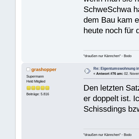
SchweSchwa ha
dem Bau kam er
heute noch für 
"draußen nur Kännchen" - Bodo
Re: Eigentumswohnung in
grashopper
«
Antwort #76 am:
02. Novem
Supermann
Held Mitglied
Den letzten Sat
Beiträge: 5.816
er doppelt ist.
Schissdings bzw
"draußen nur Kännchen" - Bodo