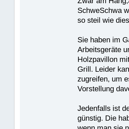
Zwar am Hang,a
SchweSchwa wo
so steil wie dies
Sie haben im Ga
Arbeitsgeräte u
Holzpavillon mi
Grill. Leider ka
zugreifen, um e
Vorstellung da
Jedenfalls ist 
günstig. Die hab
wenn man sie n