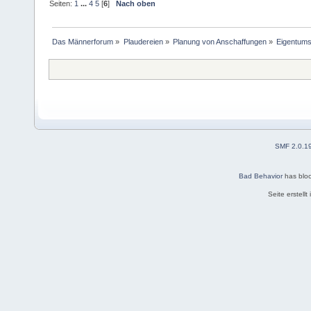
Seiten:
1
...
4
5
[
6
]
Nach oben
Das Männerforum
»
Plaudereien
»
Planung von Anschaffungen
»
Eigentums
SMF 2.0.1
Bad Behavior
has blo
Seite erstell