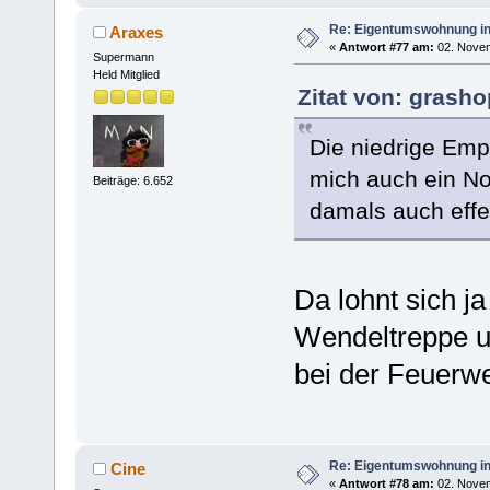
Re: Eigentumswohnung in
Araxes
«
Antwort #77 am:
02. Novem
Supermann
Held Mitglied
Zitat von: grash
Die niedrige Empo
mich auch ein N
Beiträge: 6.652
damals auch effe
Da lohnt sich j
Wendeltreppe un
bei der Feuerwe
Re: Eigentumswohnung in
Cine
«
Antwort #78 am:
02. Novem