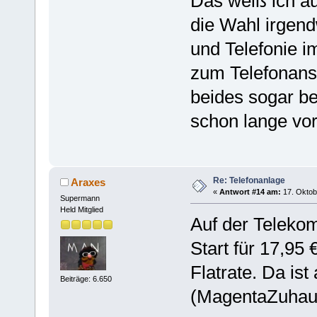
Das weiß ich au
die Wahl irgen
und Telefonie i
zum Telefonan
beides sogar bei
schon lange vor
Re: Telefonanlage
Araxes
«
Antwort #14 am:
17. Oktob
Supermann
Held Mitglied
Auf der Telekom
Start für 17,95 
Flatrate. Da is
Beiträge: 6.650
(MagentaZuhaus