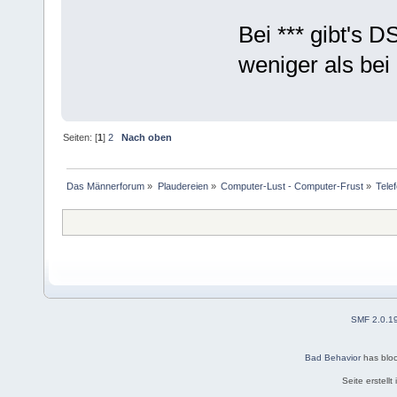
Bei *** gibt's D
weniger als bei
Seiten: [
1
]
2
Nach oben
Das Männerforum
»
Plaudereien
»
Computer-Lust - Computer-Frust
»
Tele
SMF 2.0.1
Bad Behavior
has blo
Seite erstell