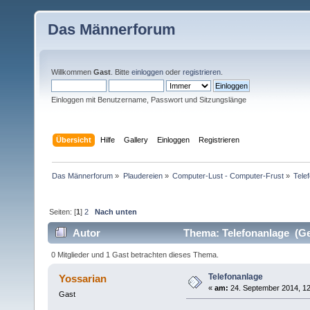
Das Männerforum
Willkommen
Gast
. Bitte
einloggen
oder
registrieren
.
Einloggen mit Benutzername, Passwort und Sitzungslänge
Übersicht
Hilfe
Gallery
Einloggen
Registrieren
Das Männerforum
»
Plaudereien
»
Computer-Lust - Computer-Frust
»
Tele
Seiten: [
1
]
2
Nach unten
Autor
Thema: Telefonanlage (Ge
0 Mitglieder und 1 Gast betrachten dieses Thema.
Telefonanlage
Yossarian
«
am:
24. September 2014, 12
Gast