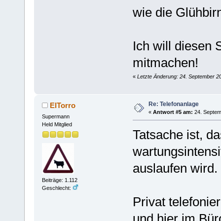
wie die Glühbir
Ich will diesen
mitmachen!
«
Letzte Änderung: 24. September 20
Re: Telefonanlage
ElTorro
«
Antwort #5 am:
24. Septem
Supermann
Held Mitglied
Tatsache ist, d
wartungsintensi
auslaufen wird.
Beiträge: 1.112
Geschlecht:
Privat telefonie
und hier im Büro