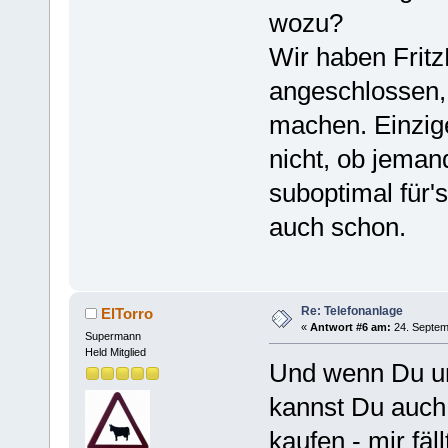
wozu?
Wir haben Fritz
angeschlossen, 
machen. Einzig
nicht, ob jemand
suboptimal für'
auch schon.
Re: Telefonanlage
ElTorro
«
Antwort #6 am:
24. Septem
Supermann
Held Mitglied
Und wenn Du unb
kannst Du auch
kaufen - mir fä