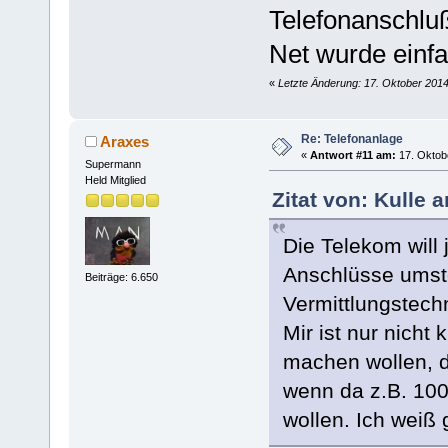
Telefonanschluß
Net wurde einfa
«
Letzte Änderung: 17. Oktober 2014
Re: Telefonanlage
Araxes
«
Antwort #11 am:
17. Oktobe
Supermann
Held Mitglied
Zitat von: Kulle 
Die Telekom will 
Anschlüsse umste
Beiträge: 6.650
Vermittlungstechn
Mir ist nur nicht
machen wollen, d
wenn da z.B. 100
wollen. Ich weiß