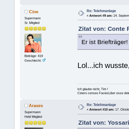
Re: Telefonanlage
Cine
«
Antwort #9 am:
24. Septem
Supermann
Sr. Mitglied
Zitat von: Conte
Er ist Briefträger!
Beiträge: 419
Geschlecht:
Lol...ich wusst
Ich glaube nicht, Tim !
Cetero censeo FaciesLiber esse del
Re: Telefonanlage
Araxes
«
Antwort #10 am:
17. Oktob
Supermann
Held Mitglied
Zitat von: Yossa