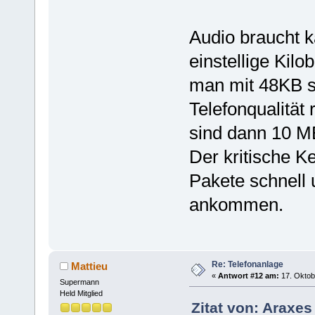
Audio braucht k
einstellige Kilo
man mit 48KB sc
Telefonqualität
sind dann 10 MB
Der kritische Ke
Pakete schnell 
ankommen.
Re: Telefonanlage
Mattieu
«
Antwort #12 am:
17. Oktob
Supermann
Held Mitglied
Zitat von: Araxes