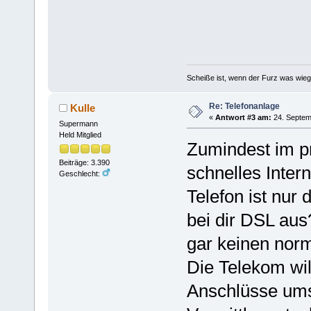
Scheiße ist, wenn der Furz was wieg
Re: Telefonanlage
Kulle
«
Antwort #3 am:
24. Septem
Supermann
Held Mitglied
Zumindest im pr
Beiträge: 3.390
schnelles Inter
Geschlecht:
Telefon ist nur 
bei dir DSL au
gar keinen nor
Die Telekom will
Anschlüsse umst