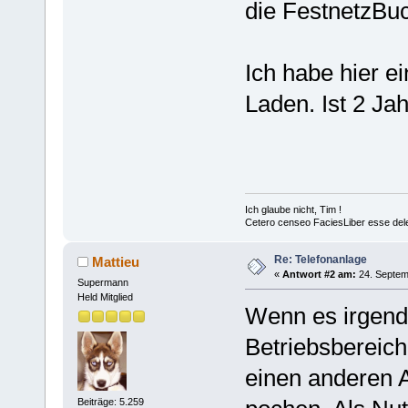
die FestnetzBu
Ich habe hier 
Laden. Ist 2 Jah
Ich glaube nicht, Tim !
Cetero censeo FaciesLiber esse del
Re: Telefonanlage
Mattieu
«
Antwort #2 am:
24. Septem
Supermann
Held Mitglied
Wenn es irgend 
Betriebsbereich
einen anderen 
Beiträge: 5.259