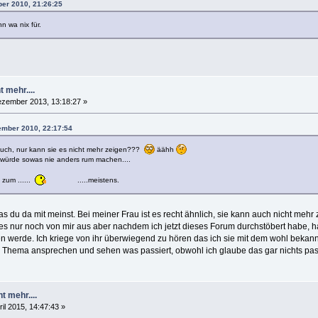
ber 2010, 21:26:25
n wa nix für.
t mehr....
zember 2013, 13:18:27 »
tember 2010, 22:17:54
 auch, nur kann sie es nicht mehr zeigen???
äähh
e würde sowas nie anders rum machen....
zum ......
.....meistens.
s du da mit meinst. Bei meiner Frau ist es recht ähnlich, sie kann auch nicht mehr 
es nur noch von mir aus aber nachdem ich jetzt dieses Forum durchstöbert habe, h
 werde. Ich kriege von ihr überwiegend zu hören das ich sie mit dem wohl beka
ses Thema ansprechen und sehen was passiert, obwohl ich glaube das gar nichts pa
t mehr....
ril 2015, 14:47:43 »