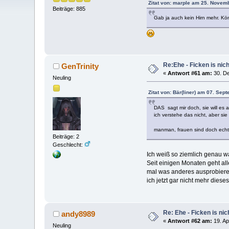
Zitat von: marple am 25. Novem
Beiträge: 885
Gab ja auch kein Hirn mehr. Kön
Re:Ehe - Ficken is nich
GenTrinity
«
Antwort #61 am:
30. De
Neuling
Zitat von: Bär(liner) am 07. Sep
DAS sagt mir doch, sie will es
ich verstehe das nicht, aber si
manman, frauen sind doch echt 
Beiträge: 2
Geschlecht:
Ich weiß so ziemlich genau wa
Seit einigen Monaten geht all
mal was anderes ausprobieren
ich jetzt gar nicht mehr die
Re: Ehe - Ficken is nich
andy8989
«
Antwort #62 am:
19. Ap
Neuling