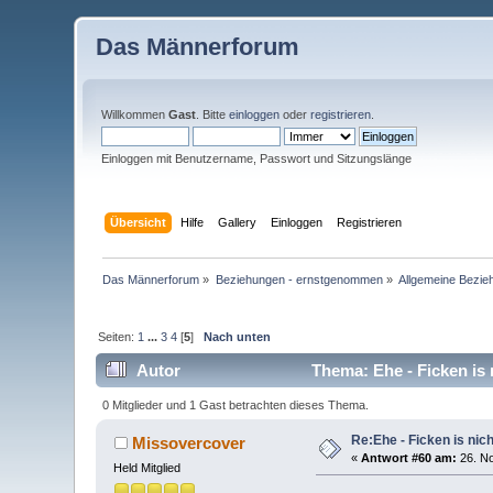
Das Männerforum
Willkommen
Gast
. Bitte
einloggen
oder
registrieren
.
Einloggen mit Benutzername, Passwort und Sitzungslänge
Übersicht
Hilfe
Gallery
Einloggen
Registrieren
Das Männerforum
»
Beziehungen - ernstgenommen
»
Allgemeine Bezie
Seiten:
1
...
3
4
[
5
]
Nach unten
Autor
Thema: Ehe - Ficken is 
0 Mitglieder und 1 Gast betrachten dieses Thema.
Re:Ehe - Ficken is nich
Missovercover
«
Antwort #60 am:
26. No
Held Mitglied