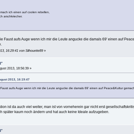
mach ich einen auf coolen rebellen,
ch arschkriecher.
ie Faust aufs Auge wenn ich mir die Leute angucke die damals 69' einen auf Pea
e.
13, 16:29:41 von Silhouette89
»
d"
gust 2013, 18:56:39 »
August 2013, 16:19:47
e Faust aufs Auge wenn ich mir die Leute angucke die damals 69' einen auf Peace&Kultur gema
on ist da auch viel weiter, man ist von vorneherein gar nicht erst gesellschaftskrit
ich später kaum noch ändern und hat auch keine Ideale aufzugeben.
d"