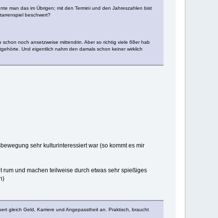
nte man das im Übrigen; mit den Termini und den Jahreszahlen bist
tarrenspiel beschwert?
 schon noch ansetzweise mittendrin. Aber so richtig viele 68er hab
itgehörte. Und eigentlich nahm den damals schon keiner wirklich
bewegung sehr kulturinteressiert war (so kommt es mir
it rum und machen teilweise durch etwas sehr spießiges
n)
euert gleich Geld, Karriere und Angepasstheit an. Praktisch, braucht