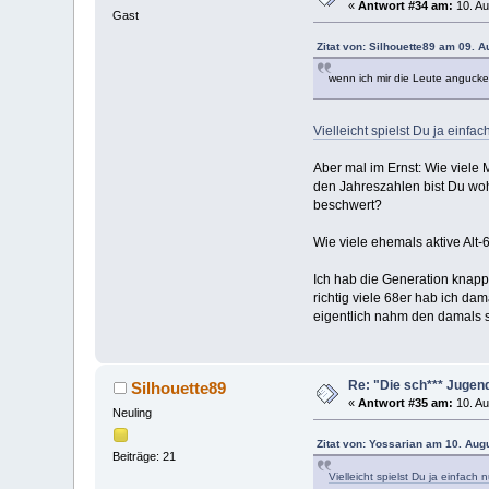
«
Antwort #34 am:
10. Au
Gast
Zitat von: Silhouette89 am 09. 
wenn ich mir die Leute angucke
Vielleicht spielst Du ja einfac
Aber mal im Ernst: Wie viele
den Jahreszahlen bist Du woh
beschwert?
Wie viele ehemals aktive Alt
Ich hab die Generation knapp
richtig viele 68er hab ich da
eigentlich nahm den damals sc
Re: "Die sch*** Jugen
Silhouette89
«
Antwort #35 am:
10. Au
Neuling
Zitat von: Yossarian am 10. Aug
Beiträge: 21
Vielleicht spielst Du ja einfach 