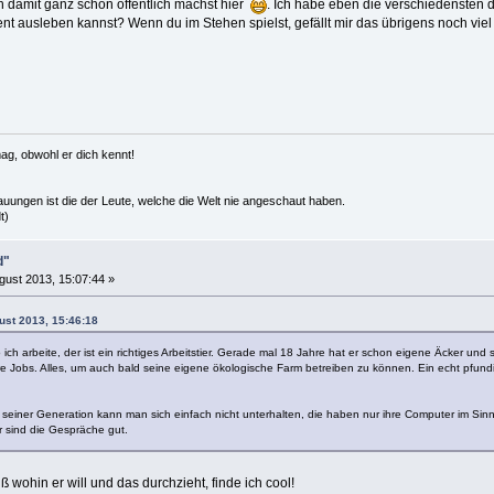
 damit ganz schön öffentlich machst hier
. Ich habe eben die verschiedensten dei
nt ausleben kannst? Wenn du im Stehen spielst, gefällt mir das übrigens noch viel b
ag, obwohl er dich kennt!
hauungen ist die der Leute, welche die Welt nie angeschaut haben.
t)
d"
gust 2013, 15:07:44 »
ust 2013, 15:46:18
 ich arbeite, der ist ein richtiges Arbeitstier. Gerade mal 18 Jahre hat er schon eigene Äcker un
e Jobs. Alles, um auch bald seine eigene ökologische Farm betreiben zu können. Ein echt pfundig
seiner Generation kann man sich einfach nicht unterhalten, die haben nur ihre Computer im Sinn
r sind die Gespräche gut.
 wohin er will und das durchzieht, finde ich cool!