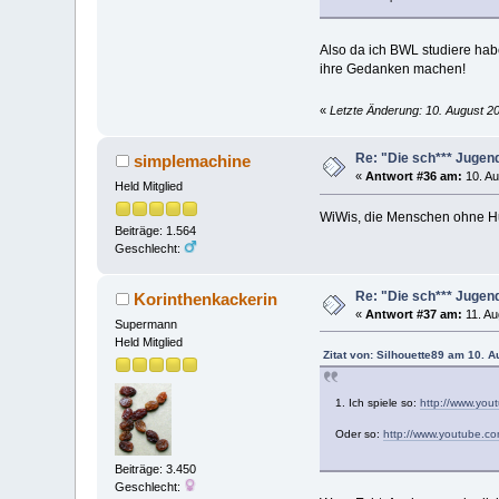
Also da ich BWL studiere hab
ihre Gedanken machen!
«
Letzte Änderung: 10. August 20
Re: "Die sch*** Jugen
simplemachine
«
Antwort #36 am:
10. Au
Held Mitglied
WiWis, die Menschen ohne Hu
Beiträge: 1.564
Geschlecht:
Re: "Die sch*** Jugen
Korinthenkackerin
«
Antwort #37 am:
11. Au
Supermann
Held Mitglied
Zitat von: Silhouette89 am 10. 
1. Ich spiele so:
http://www.yo
Oder so:
http://www.youtube.c
Beiträge: 3.450
Geschlecht: