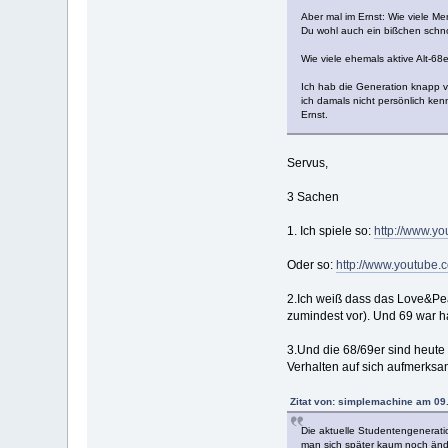
Aber mal im Ernst: Wie viele M
Du wohl auch ein bißchen schno
Wie viele ehemals aktive Alt-6
Ich hab die Generation knapp ve
ich damals nicht persönlich ken
Ernst.
Servus,
3 Sachen
1. Ich spiele so:
http://www.
Oder so:
http://www.youtube
2.Ich weiß dass das Love&Pea
zumindest vor). Und 69 war h
3.Und die 68/69er sind heute
Verhalten auf sich aufmerksam
Zitat von: simplemachine am 09
Die aktuelle Studentengeneration
man sich später kaum noch änd