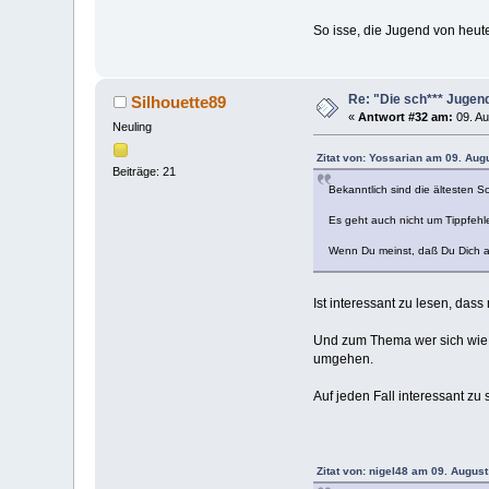
So isse, die Jugend von heu
Re: "Die sch*** Jugen
Silhouette89
«
Antwort #32 am:
09. Au
Neuling
Zitat von: Yossarian am 09. Aug
Beiträge: 21
Bekanntlich sind die ältesten 
Es geht auch nicht um Tippfehl
Wenn Du meinst, daß Du Dich auß
Ist interessant zu lesen, dass
Und zum Thema wer sich wie ei
umgehen.
Auf jeden Fall interessant zu 
Zitat von: nigel48 am 09. August