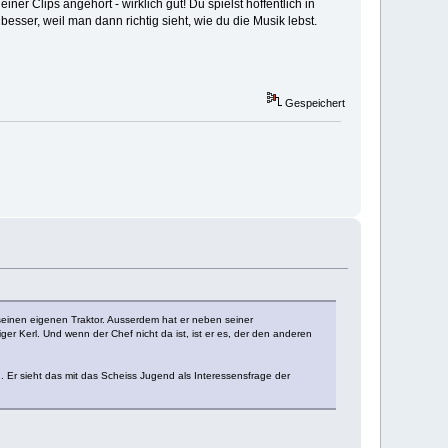
ner Clips angehört - wirklich gut! Du spielst hoffentlich in
esser, weil man dann richtig sieht, wie du die Musik lebst.
Gespeichert
d seinen eigenen Traktor. Ausserdem hat er neben seiner
er Kerl. Und wenn der Chef nicht da ist, ist er es, der den anderen
. Er sieht das mit das Scheiss Jugend als Interessensfrage der