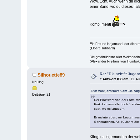
Wow. Echt. Auch wenn du dich
einer Band, wo du dieses Tale
Kompliment!
Ein Freund ist jemand, der dich m
(Elbert Hubbard)
Die gefährlichste aller Weltansc
(Alexander Freiherr von Humbold
Re: "Die sch*** Jugen
Silhouette89
«
Antwort #38 am:
11. Au
Neuling
Zitat von: janteloven am 10. Aug
Beiträge: 21
Der Praktikant von der Farm, wo
Praktikantenstelle noch 5 ander
sagt, wo es langgeht.
Er meinte eben, mit Leuten aus 
Generationen. Ab 40 Jahre älte
Klingt nach jemanden der weiß