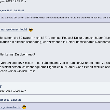
gust 2013, 12:05:21 »
August 2013, 16:19:47
 die damals 69' einen auf Peace&Kultur gemacht haben und heute meckern wenn ich mal bei offe
h nur grottenschlecht.
 Menschen, die 69 (warum nicht 68?) "einen auf Peace & Kultur gemacht haben" (L
l auch ein bißchen schnoddrig, was?) wohnen in Deiner unmittelbaren Nachbarsch
-68er kennst Du überhaupt?
 verpaßt und 1975 mitten in der Häuserkampfzeit in Frankfurt/M. angefangen zu stu
mals nicht persönlich kennengelernt. Eigentlich nur Daniel Cohn-Bendit, weil ich öf
hon keiner wirklich Ernst.
d"
gust 2013, 14:10:21 »
ust 2013, 12:05:21
nur grottenschlecht.