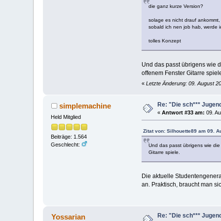
die ganz kurze Version?
solage es nicht drauf ankommt, 
sobald ich nen job hab, werde i
tolles Konzept
Und das passt übrigens wie d
offenem Fenster Gitarre spiel
«
Letzte Änderung: 09. August 20
Re: "Die sch*** Jugen
simplemachine
«
Antwort #33 am:
09. Au
Held Mitglied
Zitat von: Silhouette89 am 09. 
Beiträge: 1.564
Geschlecht:
Und das passt übrigens wie di
Gitarre spiele.
Die aktuelle Studentengenerati
an. Praktisch, braucht man s
Re: "Die sch*** Jugen
Yossarian