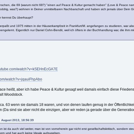
enschen, die 69 (warum nicht 68?) "einen auf Peace & Kultur gemacht haben" (Love & Peace nan
ddrig, was?) wohnen in Deiner unmittelbaren Nachbarschaft und haben sich jemals über Dein Gi
8er kennst Du überhaupt?
rpaßt und 1975 mitten in der Häuserkampfzeit in Frankfurt/M. angefangen zu studieren, war also
nengelernt. Eigentlich nur Daniel Cohn-Bendit, weil ich öfters in der Buchhandlung war, die ihm m
youtube.com/watch?v=kSEHnEcGA7E
.com/watch?v=jqauiFhpAbo
ce heißt, aber ich habe Peace & Kultur gesagt weil damals einfach diese Friedens
alt Woodstock.
 ca. 63 wenn sie damals 18 waren, und von denen laufen genug in der Öffentlichke
 (Da sind sie aber nicht die einzigen, aber wir reden ja gerade über die Generatio
. August 2013, 18:56:39
 ist da auch viel weiter, man ist von vorneherein gar nicht erst gesellschaftskritisch, sondern st
ern und hat auch keine Ideale aufzugeben.