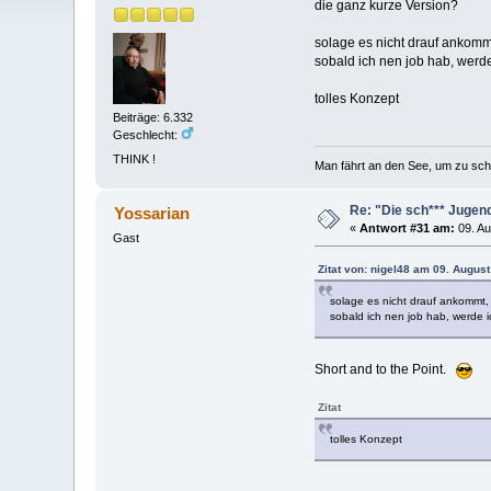
die ganz kurze Version?
solage es nicht drauf ankommt
sobald ich nen job hab, werde
tolles Konzept
Beiträge: 6.332
Geschlecht:
THINK !
Man fährt an den See, um zu sc
Re: "Die sch*** Jugen
Yossarian
«
Antwort #31 am:
09. Au
Gast
Zitat von: nigel48 am 09. August
solage es nicht drauf ankommt, 
sobald ich nen job hab, werde i
Short and to the Point.
Zitat
tolles Konzept