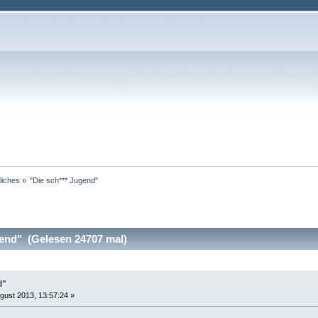
iches
»
"Die sch*** Jugend"
end" (Gelesen 24707 mal)
d"
gust 2013, 13:57:24 »