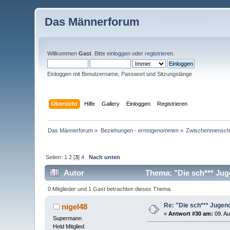
Das Männerforum
Willkommen
Gast
. Bitte
einloggen
oder
registrieren
.
Einloggen mit Benutzername, Passwort und Sitzungslänge
Übersicht
Hilfe
Gallery
Einloggen
Registrieren
Das Männerforum
»
Beziehungen - ernstgenommen
»
Zwischenmenschl
Seiten:
1
2
[
3
]
4
Nach unten
Autor
Thema: "Die sch*** Jug
0 Mitglieder und 1 Gast betrachten dieses Thema.
Re: "Die sch*** Jugen
nigel48
«
Antwort #30 am:
09. Au
Supermann
Held Mitglied