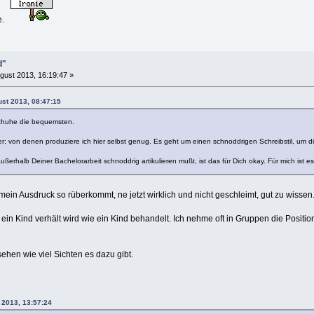
te.
d"
gust 2013, 16:19:47 »
ust 2013, 08:47:15
Schuhe die bequemsten.
er; von denen produziere ich hier selbst genug. Es geht um einen schnoddrigen Schreibstil, um 
erhalb Deiner Bachelorarbeit schnoddrig artikulieren mußt, ist das für Dich okay. Für mich ist es 
 mein Ausdruck so rüberkommt, ne jetzt wirklich und nicht geschleimt, gut zu wissen
n Kind verhält wird wie ein Kind behandelt. Ich nehme oft in Gruppen die Positio
sehen wie viel Sichten es dazu gibt.
 2013, 13:57:24