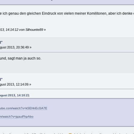
e ich genau den gleichen Eindruck von vielen meiner Komilitonen, aber ich denke
13, 14:14:12 von Silhouette89
»
d"
gust 2013, 20:36:49 »
nd, sagt man ja auch so.
d"
gust 2013, 12:14:09 »
August 2013, 14:10:21
utube.com/watch?v=kSEHnEcGA7E
om/watch?v=jqauiFhpAbo