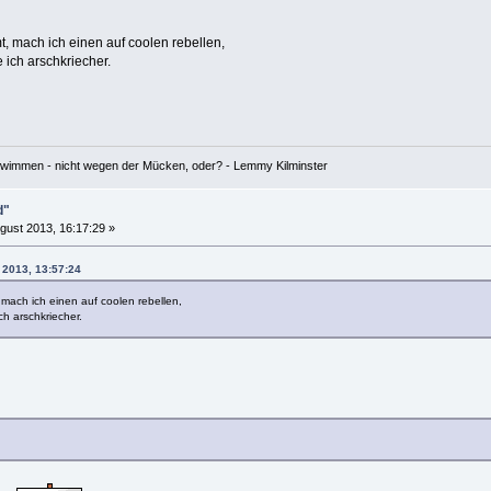
, mach ich einen auf coolen rebellen,
 ich arschkriecher.
hwimmen - nicht wegen der Mücken, oder? - Lemmy Kilminster
d"
gust 2013, 16:17:29 »
 2013, 13:57:24
mach ich einen auf coolen rebellen,
ch arschkriecher.