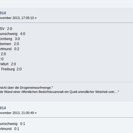
2014
vember 2013, 17:05:10 »
 SV 2:0
raunschweig 4:0
Nürnberg 3:0
 Bremen 2:0
Dortmund 0:2
g 2:0
 2:0
ankfurt 2:0
Freiburg 2:0
 nicht über die Drogeneinwurfmenge."
de Wand einer öffentlichen Bedürfnissanstalt ein Quell unendlicher Weisheit sein...."
2014
vember 2013, 21:00:49 »
raunschweig 0:1
ortmund 0:1