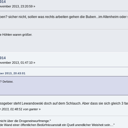
2014
vember 2013, 23:20:59 »
en? sicher nicht, sollen was rechts arbeiten gehen die Buben...im Altenheim oder 
ie Höhlen waren größer.
2014
vember 2013, 01:47:10 »
ber 2013, 20:43:01
 Defätist.
geber steht Lewandowski doch auf dem Schlauch. Aber dass sie sich gleich 3 fang
 2013, 01:48:51 von ganter
»
 nicht über die Drogeneinwurfmenge."
de Wand einer öffentlichen Bedürfnissanstalt ein Quell unendlicher Weisheit sein...."