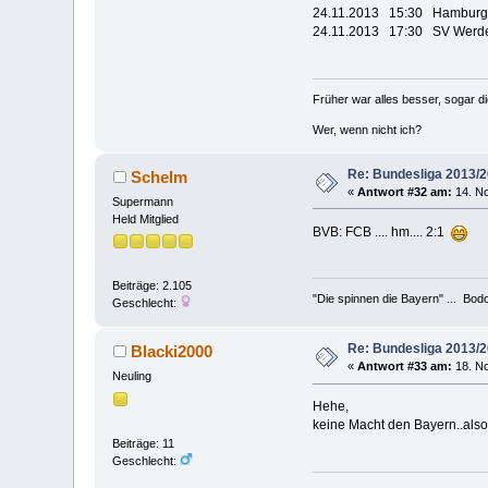
24.11.2013 15:30 H
24.11.2013 17:30 SV We
Früher war alles besser, sogar d
Wer, wenn nicht ich?
Re: Bundesliga 2013/
Schelm
«
Antwort #32 am:
14. No
Supermann
Held Mitglied
BVB: FCB .... hm.... 2:1
Beiträge: 2.105
"Die spinnen die Bayern" ... Bod
Geschlecht:
Re: Bundesliga 2013/
Blacki2000
«
Antwort #33 am:
18. No
Neuling
Hehe,
keine Macht den Bayern..also
Beiträge: 11
Geschlecht: