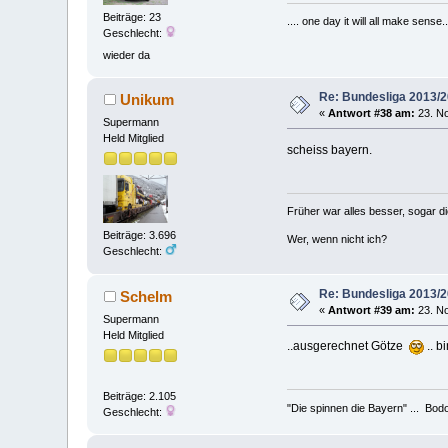
Beiträge: 23
.... one day it will all make sense..
Geschlecht:
wieder da
Re: Bundesliga 2013/
Unikum
«
Antwort #38 am:
23. No
Supermann
Held Mitglied
scheiss bayern.
Früher war alles besser, sogar d
Beiträge: 3.696
Wer, wenn nicht ich?
Geschlecht:
Re: Bundesliga 2013/
Schelm
«
Antwort #39 am:
23. No
Supermann
Held Mitglied
..ausgerechnet Götze
.. b
Beiträge: 2.105
"Die spinnen die Bayern" ... Bod
Geschlecht: