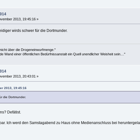
2014
vember 2013, 19:45:16 »
idiger wirds schwer für die Dortmunder.
 nicht über die Drogeneinwurfmenge."
de Wand einer öffentlichen Bedürfnissanstalt ein Quell unendlicher Weisheit sein...."
2014
vember 2013, 20:43:01 »
er 2013, 19:45:16
ür die Dortmunder.
ns? Defätist.
tbar. Ich werd den Samstagabend zu Haus ohne Medienanschluss bei heruntergelas