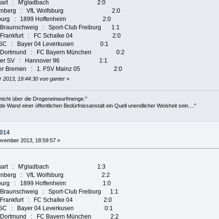
VfB Stuttgart : M'gladbach 2:0
. FC Nürnberg : VfL Wolfsburg 2:0
C Augsburg : 1899 Hoffenheim 2:0
cht Braunschweig : Sport-Club Freiburg 1:1
ntracht Frankfurt : FC Schalke 04 2:0
rtha BSC : Bayer 04 Leverkusen 0:1
ussia Dortmund : FC Bayern München 0:2
amburger SV : Hannover 96 1:1
erder Bremen : 1. FSV Mainz 05 2:0
 2013, 19:44:30 von ganter
»
 nicht über die Drogeneinwurfmenge."
de Wand einer öffentlichen Bedürfnissanstalt ein Quell unendlicher Weisheit sein...."
2014
vember 2013, 18:59:57 »
VfB Stuttgart : M'gladbach 1:3
 FC Nürnberg : VfL Wolfsburg 2:2
C Augsburg : 1899 Hoffenheim 1:0
cht Braunschweig : Sport-Club Freiburg 1:1
tracht Frankfurt : FC Schalke 04 2:0
rtha BSC : Bayer 04 Leverkusen 0:1
ssia Dortmund : FC Bayern München 2:2