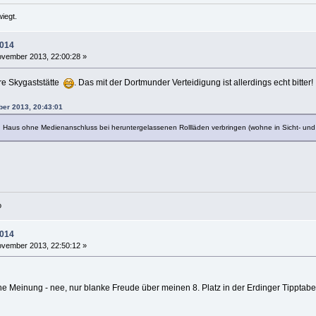
iegt.
2014
vember 2013, 22:00:28 »
re Skygaststätte
. Das mit der Dortmunder Verteidigung ist allerdings echt bitter! .
ber 2013, 20:43:01
aus ohne Medienanschluss bei heruntergelassenen Rollläden verbringen (wohne in Sicht- und e
o
2014
vember 2013, 22:50:12 »
 Meinung - nee, nur blanke Freude über meinen 8. Platz in der Erdinger Tippta