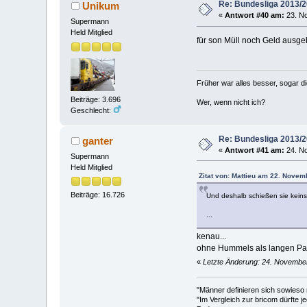
Re: Bundesliga 2013/
Unikum
«
Antwort #40 am:
23. No
Supermann
Held Mitglied
für son Müll noch Geld ausgeb
Früher war alles besser, sogar d
Beiträge: 3.696
Wer, wenn nicht ich?
Geschlecht:
Re: Bundesliga 2013/
ganter
«
Antwort #41 am:
24. No
Supermann
Held Mitglied
Zitat von: Mattieu am 22. Novem
Beiträge: 16.726
Und deshalb schießen sie keins?
...
kenau...
ohne Hummels als langen Pass
«
Letzte Änderung: 24. November
"Männer definieren sich sowieso
"Im Vergleich zur bricom dürfte je