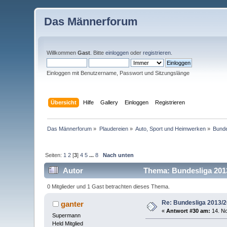
Das Männerforum
Willkommen
Gast
. Bitte
einloggen
oder
registrieren
.
Einloggen mit Benutzername, Passwort und Sitzungslänge
Übersicht
Hilfe
Gallery
Einloggen
Registrieren
Das Männerforum
»
Plaudereien
»
Auto, Sport und Heimwerken
»
Bunde
Seiten:
1
2
[
3
]
4
5
...
8
Nach unten
Autor
Thema: Bundesliga 2013
0 Mitglieder und 1 Gast betrachten dieses Thema.
Re: Bundesliga 2013/
ganter
«
Antwort #30 am:
14. No
Supermann
Held Mitglied