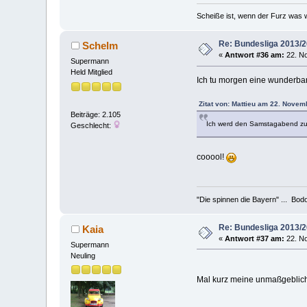
Scheiße ist, wenn der Furz was w
Re: Bundesliga 2013/
Schelm
«
Antwort #36 am:
22. No
Supermann
Held Mitglied
Ich tu morgen eine wunderba
Zitat von: Mattieu am 22. Novem
Beiträge: 2.105
Ich werd den Samstagabend zu H
Geschlecht:
cooool!
"Die spinnen die Bayern" ... Bod
Re: Bundesliga 2013/
Kaia
«
Antwort #37 am:
22. No
Supermann
Neuling
Mal kurz meine unmaßgebliche