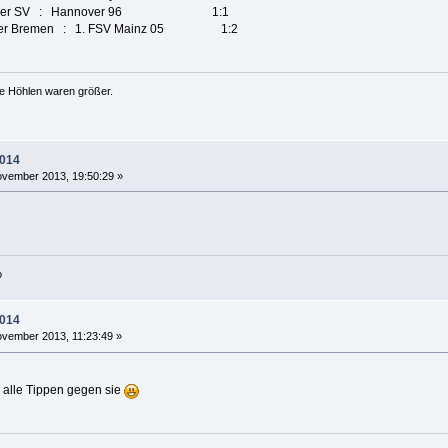
amburger SV : Hannover 96 1:1
rder Bremen : 1. FSV Mainz 05 1:2
ie Höhlen waren größer.
2014
vember 2013, 19:50:29 »
o
2014
vember 2013, 11:23:49 »
 alle Tippen gegen sie