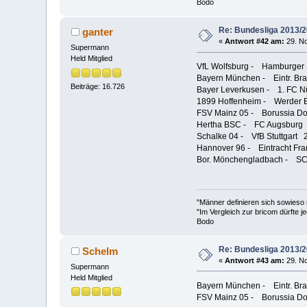
Bodo
Re: Bundesliga 2013/
ganter
«
Antwort #42 am:
29. No
Supermann
Held Mitglied
VfL Wolfsburg - Hamburger
Bayern München - Eintr. B
Beiträge: 16.726
Bayer Leverkusen - 1. FC 
1899 Hoffenheim - Werder
FSV Mainz 05 - Borussia 
Hertha BSC - FC Augsbur
Schalke 04 - VfB Stuttgart
Hannover 96 - Eintracht Fr
Bor. Mönchengladbach - SC 
"Männer definieren sich sowieso
"Im Vergleich zur bricom dürfte je
Bodo
Re: Bundesliga 2013/
Schelm
«
Antwort #43 am:
29. No
Supermann
Held Mitglied
Bayern München - Eintr. B
FSV Mainz 05 - Borussia D