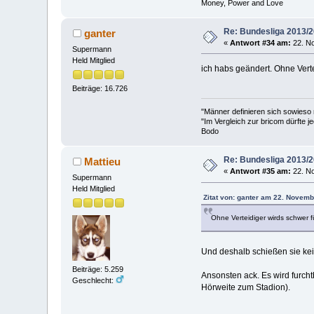
Money, Power and Love
Re: Bundesliga 2013/
ganter
«
Antwort #34 am:
22. No
Supermann
Held Mitglied
ich habs geändert. Ohne Verte
Beiträge: 16.726
"Männer definieren sich sowieso
"Im Vergleich zur bricom dürfte je
Bodo
Re: Bundesliga 2013/
Mattieu
«
Antwort #35 am:
22. No
Supermann
Held Mitglied
Zitat von: ganter am 22. Novemb
Ohne Verteidiger wirds schwer f
Und deshalb schießen sie kei
Beiträge: 5.259
Ansonsten ack. Es wird furch
Geschlecht:
Hörweite zum Stadion).