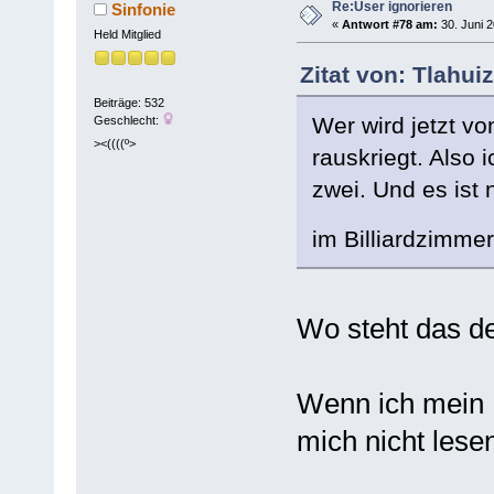
Re:User ignorieren
Sinfonie
«
Antwort #78 am:
30. Juni 2
Held Mitglied
Zitat von: Tlahui
Beiträge: 532
Wer wird jetzt v
Geschlecht:
><((((º>
rauskriegt. Also 
zwei. Und es ist
im Billiardzimmer
Wo steht das de
Wenn ich mein P
mich nicht lese