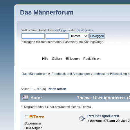
Das Männerforum
Willkommen
Gast
. Bitte
einloggen
oder
registrieren
.
Einloggen mit Benutzername, Passwort und Sitzungslänge
Übersicht
Hilfe
Gallery
Einloggen
Registrieren
Das Männerforum
»
Feedback und Anregungen
»
technische Hilfestellung
Seiten:
1
...
4
5
[
6
]
Nach unten
Autor
Thema: User ignorieren (
0 Mitglieder und 1 Gast betrachten dieses Thema.
Re:User ignorieren
ElTorro
«
Antwort #75 am:
29. Juni 2
Supermann
Held Mitglied