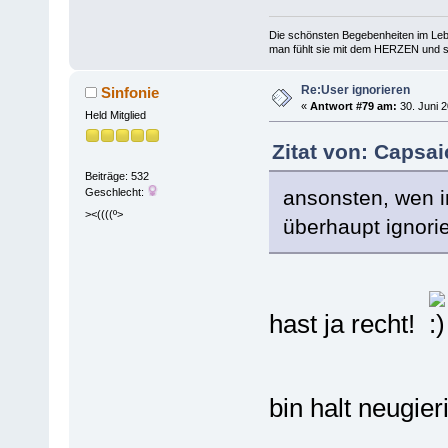
Die schönsten Begebenheiten im Lebe
man fühlt sie mit dem HERZEN und spe
Re:User ignorieren
Sinfonie
«
Antwort #79 am:
30. Juni 2
Held Mitglied
Zitat von: Capsai
Beiträge: 532
ansonsten, wen i
Geschlecht:
><((((º>
überhaupt ignorie
hast ja recht!
bin halt neugie