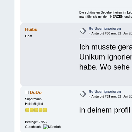
Die schönsten Begebenheiten im Lebe
man fühlt sie mit dem HERZEN und spe
Re:User ignorieren
Huibu
«
Antwort #80 am:
21. Juli 2
Gast
Ich musste gera
Unikum ignorier
habe. Wo sehe i
Re:User ignorieren
DüDo
«
Antwort #81 am:
21. Juli 2
Supermann
Held Mitglied
in deinem profil
Beiträge: 2.956
Geschlecht: