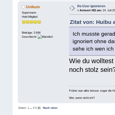
Re:User ignorieren
Unikum
«
Antwort #82 am:
24. Juli 2
Supermann
Held Mitglied
Zitat von: Huibu 
Ich musste gerad
Beiträge: 3.696
Geschlecht:
ignoriert ohne d
sehe ich wen ich 
Wie du wolltest 
noch stolz sein
Früher war alles besser, sogar die 
Wer, wenn nicht ich?
Seiten:
1
...
4
5
[
6
]
Nach oben