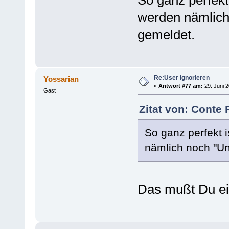
So ganz perfekt 
werden nämlich
gemeldet.
Re:User ignorieren
Yossarian
«
Antwort #77 am:
29. Juni 2
Gast
Zitat von: Conte 
So ganz perfekt i
nämlich noch "Un
Das mußt Du ein