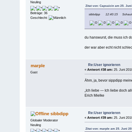
Neuling
Zitat von: Capsaicin am 25. Juni
Beiträge: 36
sibbdipp 12:40:15 Schaut sic
Geschlecht:
du hanswurst, die muss ich 
der war aber echt nicht schlec
Re:User ignorieren
marple
«
Antwort #38 am:
25. Juni 2010
Gast
Ähm, ja, bevor sippdipp meine
„Ich liebe — Ich liebe doch a
Erich Mielke
Re:User ignorieren
sibbdipp
«
Antwort #39 am:
25. Juni 2010
Globaler Moderator
Neuling
Zitat von: marple am 25. Juni 20