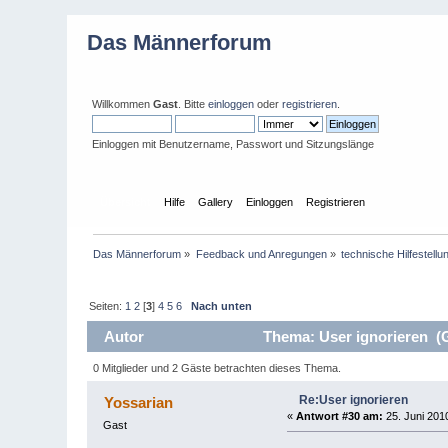
Das Männerforum
Willkommen
Gast
. Bitte
einloggen
oder
registrieren
.
Einloggen mit Benutzername, Passwort und Sitzungslänge
Übersicht
Hilfe
Gallery
Einloggen
Registrieren
Das Männerforum
»
Feedback und Anregungen
»
technische Hilfestell
Seiten:
1
2
[
3
]
4
5
6
Nach unten
Autor
Thema: User ignorieren (G
0 Mitglieder und 2 Gäste betrachten dieses Thema.
Re:User ignorieren
Yossarian
«
Antwort #30 am:
25. Juni 2010
Gast