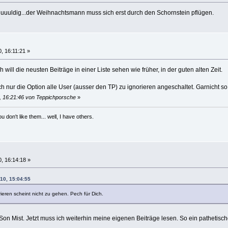
uuuldig...der Weihnachtsmann muss sich erst durch den Schornstein pflügen.
, 16:11:21 »
 will die neusten Beiträge in einer Liste sehen wie früher, in der guten alten Zeit.
ach nur die Option alle User (ausser den TP) zu ignorieren angeschaltet. Garnicht s
0, 16:21:46 von Teppichporsche
»
 don't like them... well, I have others.
, 16:14:18 »
010, 15:04:55
rieren scheint nicht zu gehen. Pech für Dich.
 Son Mist. Jetzt muss ich weiterhin meine eigenen Beiträge lesen. So ein pathetis