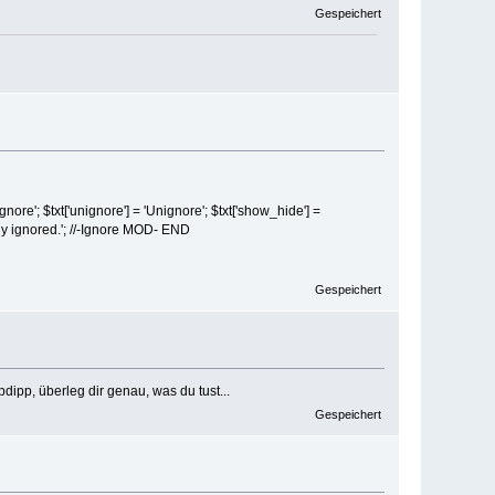
Gespeichert
Ignore'; $txt['unignore'] = 'Unignore'; $txt['show_hide'] =
ntly ignored.'; //-Ignore MOD- END
Gespeichert
dipp, überleg dir genau, was du tust...
Gespeichert