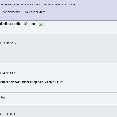
roten Knopf drückt lasst mich euch zu guter Letzt noch zurufen:
e — alle Menschen — Na ich liebe doch — ...“
ichtig schreiben können...
, 12:51:36 »
, 15:04:55 »
norieren scheint nicht zu gehen. Pech für Dich.
iegt.
, 15:48:09 »