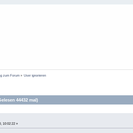
ung zum Forum
»
User ignorieren
elesen 44432 mal)
, 10:02:22 »