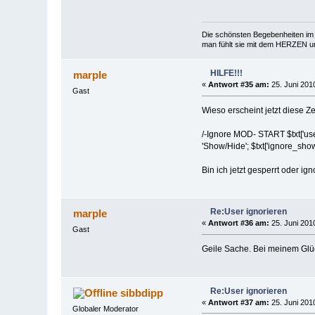
Die schönsten Begebenheiten im 
man fühlt sie mit dem HERZEN und
HILFE!!!
marple
«
Antwort #35 am:
25. Juni 2010
Gast
Wieso erscheint jetzt diese Z
/-Ignore MOD- START $txt['user_i
'Show/Hide'; $txt['ignore_show'
Bin ich jetzt gesperrt oder ig
Re:User ignorieren
marple
«
Antwort #36 am:
25. Juni 2010
Gast
Geile Sache. Bei meinem Glück
Re:User ignorieren
sibbdipp
«
Antwort #37 am:
25. Juni 2010
Globaler Moderator