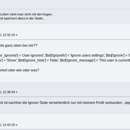
Leben sieht man nicht mit den Augen,
 speichert diese in der Seele...
, 12:32:19 »
eile ganz oben bei mir??
gnored'] = 'User ignored'; $txt['ignprefs'] = 'Ignore users settings'; $txt['ignore'] = '
] = 'Show'; $txt['ignore_hide'] = 'Hide'; $txt['ignore_message'] = 'This user is curre
noriert oder wie oder was?
, 12:38:44 »
 ist nachher die Ignore-Taste versehentlich nur mit meinem Profil verbunden...sipp
, 12:43:19 »