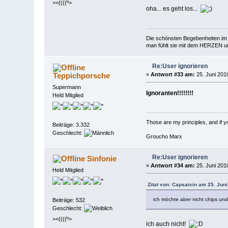
><((((º>
oha... es geht los...
Die schönsten Begebenheiten im 
man fühlt sie mit dem HERZEN und
Re:User ignorieren
Teppichporsche
«
Antwort #33 am:
25. Juni 2010
Supermann
Ignoranten!!!!!!!!
Held Mitglied
Those are my principles, and if you
Beiträge: 3.332
Geschlecht:
Groucho Marx
Re:User ignorieren
Sinfonie
«
Antwort #34 am:
25. Juni 2010
Held Mitglied
Zitat von: Capsaicin am 25. Juni
ich möchte aber nicht chips un
Beiträge: 532
Geschlecht:
><((((º>
ich auch nicht!