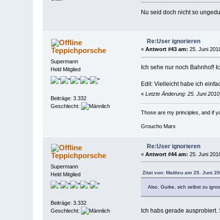
Nu seid doch nicht so ungedu
Re:User ignorieren
Teppichporsche
«
Antwort #43 am:
25. Juni 2010
Supermann
Ich sehe nur noch Bahnhof! Ich
Held Mitglied
Edit: Vielleicht habe ich einf
«
Letzte Änderung: 25. Juni 201
Beiträge: 3.332
Geschlecht:
Those are my principles, and if you
Groucho Marx
Re:User ignorieren
Teppichporsche
«
Antwort #44 am:
25. Juni 2010
Supermann
Zitat von: Mattieu am 25. Juni 2
Held Mitglied
Also, Gurke, sich selbst zu igno
Beiträge: 3.332
Ich habs gerade ausprobiert.
Geschlecht: