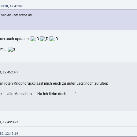
 2010, 12:41:33
h die Hilfeseiten an.
doch auch updaten
ht...
, 12:45:14 »
n roten Knopf drückt lasst mich euch zu guter Letzt noch zurufen:
lle — alle Menschen — Na ich liebe doch — ...“
, 12:49:36 »
10, 12:45:14