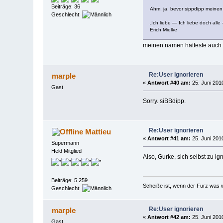
Beiträge: 36
Ähm, ja, bevor sippdipp meinen 
Geschlecht:
„Ich liebe — Ich liebe doch all
Erich Mielke
meinen namen hätteste auch r
Re:User ignorieren
marple
«
Antwort #40 am:
25. Juni 2010
Gast
Sorry. siBBdipp.
Re:User ignorieren
Mattieu
«
Antwort #41 am:
25. Juni 2010
Supermann
Held Mitglied
Also, Gurke, sich selbst zu ig
Beiträge: 5.259
Scheiße ist, wenn der Furz was w
Geschlecht:
Re:User ignorieren
marple
«
Antwort #42 am:
25. Juni 2010
Gast