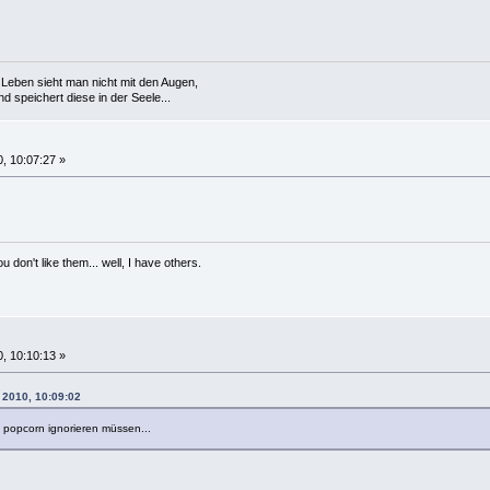
Leben sieht man nicht mit den Augen,
 speichert diese in der Seele...
, 10:07:27 »
 don't like them... well, I have others.
, 10:10:13 »
 2010, 10:09:02
d popcorn ignorieren müssen...