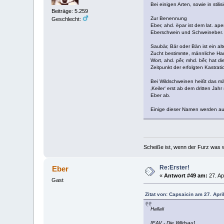
Bei einigen Arten, sowie in sti
Beiträge: 5.259
Zur Benennung
Geschlecht:
Eber, ahd. ëpar ist dem lat. a
Eberschwein und Schweineber.
Saubär, Bär oder Bän ist ein a
Zucht bestimmte, männliche Hau
Wort, ahd. pêr, mhd. bêr, hat di
Zeitpunkt der erfolgten Kastrat
Bei Wildschweinen heißt das män
‚Keiler‘ erst ab dem dritten Jahr
Eber ab.
Einige dieser Namen werden auc
Scheiße ist, wenn der Furz was w
Re:Erster!
Eber
«
Antwort #49 am:
27. Ap
Gast
Zitat von: Capsaicin am 27. Apri
Hallali
[EAV - Die Wildsau]