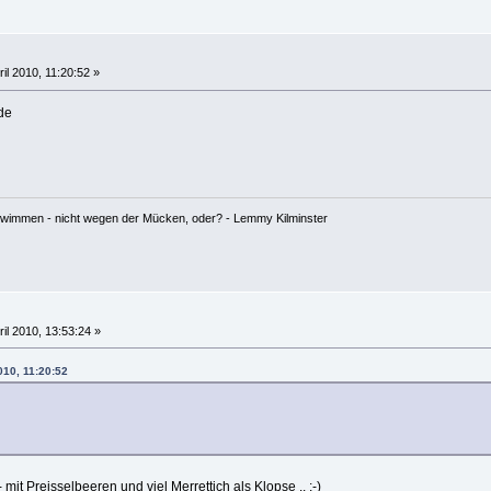
ril 2010, 11:20:52 »
de
hwimmen - nicht wegen der Mücken, oder? - Lemmy Kilminster
ril 2010, 13:53:24 »
010, 11:20:52
 mit Preisselbeeren und viel Merrettich als Klopse .. ;-)