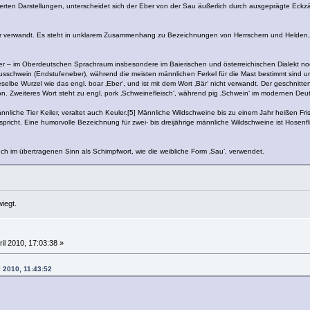
lisierten Darstellungen, unterscheidet sich der Eber von der Sau äußerlich durch ausgeprägte Eckz
per verwandt. Es steht in unklarem Zusammenhang zu Bezeichnungen von Herrschern und Helden, 
lter – im Oberdeutschen Sprachraum insbesondere im Baierischen und österreichischen Dialekt noc
sschwein (Endstufeneber), während die meisten männlichen Ferkel für die Mast bestimmt sind un
eselbe Wurzel wie das engl. boar ‚Eber‘, und ist mit dem Wort ‚Bär‘ nicht verwandt. Der geschnitte
ion. Zweiteres Wort steht zu engl. pork ‚Schweinefleisch‘, während pig ‚Schwein‘ im modernen De
nliche Tier Keiler, veraltet auch Keuler.[5] Männliche Wildschweine bis zu einem Jahr heißen Fr
 spricht. Eine humorvolle Bezeichnung für zwei- bis dreijährige männliche Wildschweine ist Hosenflic
h im übertragenen Sinn als Schimpfwort, wie die weibliche Form ‚Sau‘, verwendet.
iegt.
ril 2010, 17:03:38 »
l 2010, 11:43:52