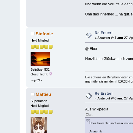
und wenn die Vorurteile dann 
Unn das Innerned ... na gut. e
Re:Erster!
Sinfonie
«
Antwort #47 am:
27. Ap
Held Mitglied
@ Eber
Herzlichen Glückwunsch zum
Beiträge: 532
Geschlecht:
Die schönsten Begebenheiten im 
><((((º>
man fühlt sie mit dem HERZEN und
Re:Erster!
Mattieu
«
Antwort #48 am:
27. Ap
Supermann
Held Mitglied
Aus Wikipedia.
Zitat
Eber, beim Hausschwein insbeso
Anatomie