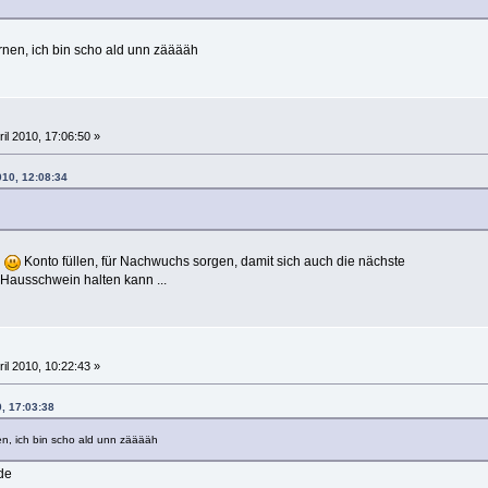
nen, ich bin scho ald unn zääääh
ril 2010, 17:06:50 »
010, 12:08:34
.
Konto füllen, für Nachwuchs sorgen, damit sich auch die nächste
Hausschwein halten kann ...
ril 2010, 10:22:43 »
0, 17:03:38
n, ich bin scho ald unn zääääh
de