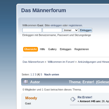
Das Männerforum
Willkommen
Gast
. Bitte
einloggen
oder
registrieren
.
Einloggen mit Benutzername, Passwort und Sitzungslänge
Übersicht
Hilfe
Gallery
Einloggen
Registrieren
Das Männerforum
»
Willkommen im Forum!
»
Ankündigungen und Hinwe
Seiten:
1
2
3
[
4
]
5
Nach unten
Autor
Thema: Erster! (Gelese
0 Mitglieder und 1 Gast betrachten dieses Thema.
Re:Erster!
Moody
«
Antwort #45 am:
26. Ap
Gast