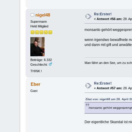
Re:Erster!
nigel48
«
Antwort #56 am:
28. Ap
Supermann
Held Mitglied
monsanto gehört weggesprengt.
wenn irgendwo bewaffnete män
und dann mit gift und anwälte
Beiträge: 6.332
Man fährt an den See, um zu sc
Geschlecht:
THINK !
Re:Erster!
Eber
«
Antwort #57 am:
28. Ap
Gast
Zitat von: nigel48 am 28. April 
monsanto gehört weggesprengt. -
Der eigentliche Skandal ist 