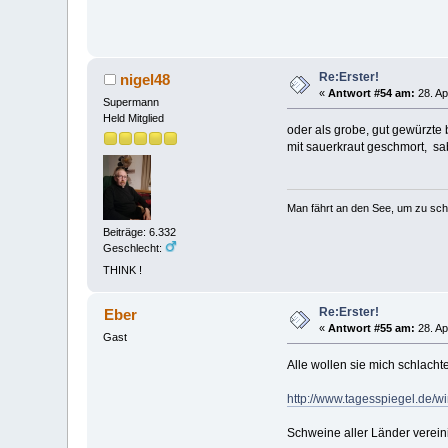
Re:Erster!
nigel48
«
Antwort #54 am:
28. Ap
Supermann
Held Mitglied
oder als grobe, gut gewürzte br
mit sauerkraut geschmort, sab
Man fährt an den See, um zu sc
Beiträge: 6.332
Geschlecht:
THINK !
Re:Erster!
Eber
«
Antwort #55 am:
28. Ap
Gast
Alle wollen sie mich schlacht
http://www.tagesspiegel.de/w
Schweine aller Länder verein