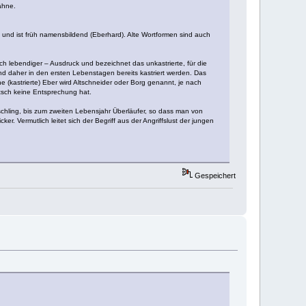
ähne.
und ist früh namensbildend (Eberhard). Alte Wortformen sind auch
h lebendiger – Ausdruck und bezeichnet das unkastrierte, für die
d daher in den ersten Lebenstagen bereits kastriert werden. Das
ne (kastrierte) Eber wird Altschneider oder Borg genannt, je nach
utsch keine Entsprechung hat.
ischling, bis zum zweiten Lebensjahr Überläufer, so dass man von
ker. Vermutlich leitet sich der Begriff aus der Angriffslust der jungen
Gespeichert