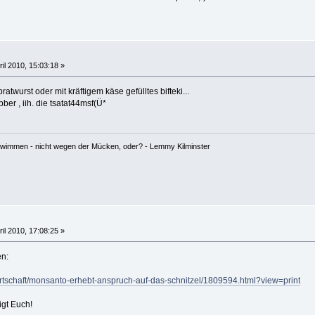
ril 2010, 15:03:18 »
atwurst oder mit kräftigem käse gefülltes bifteki...
ber , iih. die tsatat44msf(Ü*
hwimmen - nicht wegen der Mücken, oder? - Lemmy Kilminster
ril 2010, 17:08:25 »
en:
irtschaft/monsanto-erhebt-anspruch-auf-das-schnitzel/1809594.html?view=print
igt Euch!