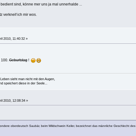
bedient sind, könne mer uns ja mal unnerhalde ...
tz verkneif ich mir wos.
ril 2010, 11:40:32 »
 100.
Geburtstag
!
Leben sieht man nicht mit den Augen,
 speichert diese in der Seele...
ril 2010, 12:08:34 »
ndere oberdeutsch Saubär, beim Wildschwein Keiler, bezeichnet das männliche Geschlecht des 