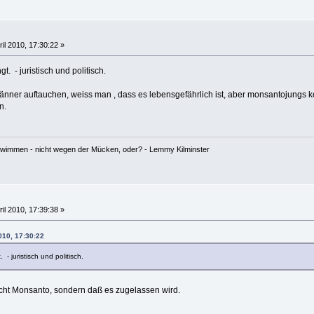
ril 2010, 17:30:22 »
 - juristisch und politisch.
ner auftauchen, weiss man , dass es lebensgefährlich ist, aber monsantojungs k
n.
hwimmen - nicht wegen der Mücken, oder? - Lemmy Kilminster
ril 2010, 17:39:38 »
2010, 17:30:22
 juristisch und politisch.
nicht Monsanto, sondern daß es zugelassen wird.