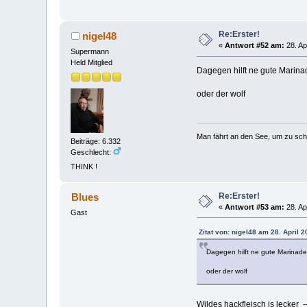
Re:Erster!
nigel48
«
Antwort #52 am:
28. Ap
Supermann
Held Mitglied
Dagegen hilft ne gute Marina
oder der wolf
Man fährt an den See, um zu sc
Beiträge: 6.332
Geschlecht:
THINK !
Re:Erster!
Blues
«
Antwort #53 am:
28. Ap
Gast
Zitat von: nigel48 am 28. April 2
Dagegen hilft ne gute Marinade
oder der wolf
Wildes hackfleisch is lecker --