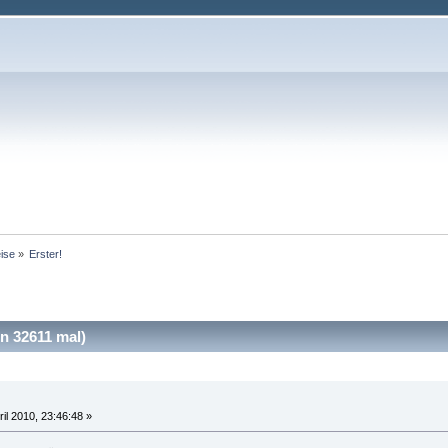
ise
»
Erster!
n 32611 mal)
ril 2010, 23:46:48 »