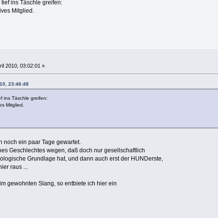
tief ins Täschle greifen:
ives Mitglied.
ril 2010, 03:02:01 »
10, 23:46:48
f ins Täschle greifen:
es Mitglied.
ch noch ein paar Tage gewartet.
nes Geschlechtes wegen, daß doch nur gesellschaftlich
biologische Grundlage hat, und dann auch erst der HUNDerste,
ier raus ...
im gewohnten Slang, so entbiete ich hier ein