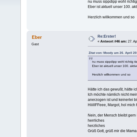
nu muss sippdipp wohl richtig 
Eber ist aktuell unser 100. akt
Herzlich willkommen und so
Re:Erster!
Eber
«
Antwort #46 am:
27. Ap
Gast
Zitat von: Moody am 26. April 20
nu muss sippdipp wohl richtig tie
Eber ist aktuell unser 100. aktiv
Herzlich willkommen und so
Hätte ich das gewußt, hätte i
Ich möchte nämlich nicht mei
anerzogen ist und keinerlei 
HiiillFFeee, Margot, hol mich h
Nein, der Mensch bleibt gern 
herrliches
herzliches
Grüß Gott, grüß mir die Mama