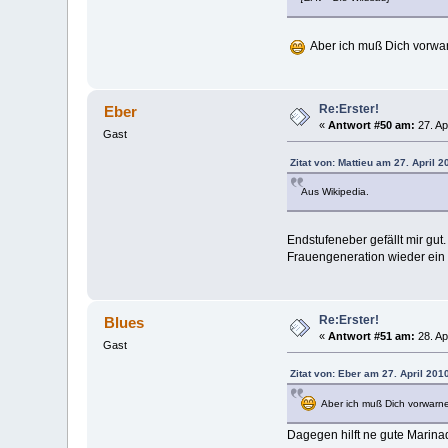
Aber ich muß Dich vorwar
Re:Erster!
Eber
«
Antwort #50 am:
27. Ap
Gast
Zitat von: Mattieu am 27. April 2
Aus Wikipedia.
Endstufeneber gefällt mir gut
Frauengeneration wieder ein 
Re:Erster!
Blues
«
Antwort #51 am:
28. Ap
Gast
Zitat von: Eber am 27. April 201
Aber ich muß Dich vorwarne
Dagegen hilft ne gute Marina