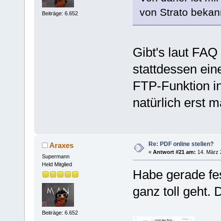
von Strato bekan
Beiträge: 6.652
Gibt's laut FA
stattdessen ei
FTP-Funktion 
natürlich erst m
Re: PDF online stellen?
Araxes
«
Antwort #21 am:
14. März 
Supermann
Held Mitglied
Habe gerade fes
ganz toll geht.
Beiträge: 6.652