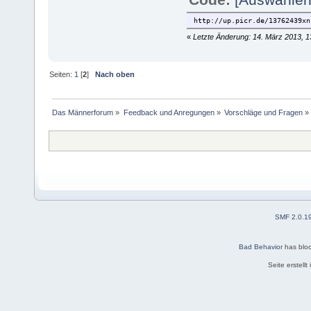
http://up.picr.de/13762439xn
«
Letzte Änderung: 14. März 2013, 1
Seiten:
1
[
2
]
Nach oben
Das Männerforum
»
Feedback und Anregungen
»
Vorschläge und Fragen
»
SMF 2.0.1
Bad Behavior
has blo
Seite erstell