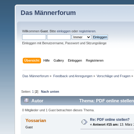
Das Männerforum
Willkommen
Gast
. Bitte
einloggen
oder
registrieren
.
Einloggen mit Benutzername, Passwort und Sitzungslänge
Übersicht
Hilfe
Gallery
Einloggen
Registrieren
Das Männerforum
»
Feedback und Anregungen
»
Vorschläge und Fragen
»
Seiten:
1
[
2
]
Nach unten
Autor
Thema: PDF online stellen
0 Mitglieder und 1 Gast betrachten dieses Thema.
Re: PDF online stellen?
Yossarian
«
Antwort #15 am:
13. März 
Gast