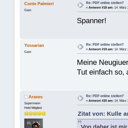
Re: PDF online stellen?
Conte Palmieri
«
Antwort #18 am:
14. März 
Gast
Spanner!
Re: PDF online stellen?
Yossarian
«
Antwort #19 am:
14. März 
Gast
Meine Neugiuer i
Tut einfach so,
Re: PDF online stellen?
Araxes
«
Antwort #20 am:
14. März 
Supermann
Held Mitglied
Zitat von: Kulle 
Von daher ist m