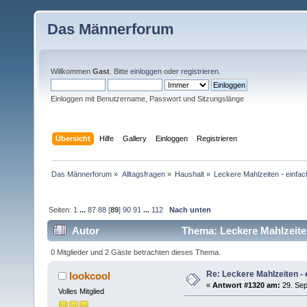
Das Männerforum
Willkommen
Gast
. Bitte
einloggen
oder
registrieren
.
Einloggen mit Benutzername, Passwort und Sitzungslänge
Übersicht
Hilfe
Gallery
Einloggen
Registrieren
Das Männerforum
»
Alltagsfragen
»
Haushalt
»
Leckere Mahlzeiten - einfac
Seiten:
1
...
87
88
[
89
]
90
91
...
112
Nach unten
Autor
Thema: Leckere Mahlzeiten
0 Mitglieder und 2 Gäste betrachten dieses Thema.
Re: Leckere Mahlzeiten - 
lookcool
«
Antwort #1320 am:
29. Sep
Volles Mitglied