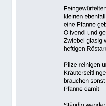
Feingewürfelte
kleinen ebenfal
eine Pfanne geb
Olivenöl und g
Zwiebel glasig 
heftigen Röst
Pilze reinigen u
Kräuterseitlinge
brauchen sonst 
Pfanne damit.
Ständig wenden