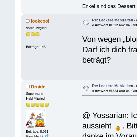
Enkel sind das Dessert
Re: Leckere Mahlzeiten - 
lookcool
«
Antwort #1322 am:
04. Okt
Volles Mitglied
Von wegen „bloß
Beiträge: 143
Darf ich dich fr
beträgt?
Re: Leckere Mahlzeiten - 
Druide
«
Antwort #1323 am:
04. Okt
Supermann
Held Mitglied
@ Yossarian: I
aussieht
. Bi
Beiträge: 8.061
danke im Vorau
Geschlecht: