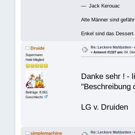
— Jack Kerouac
Alte Männer sind gefähr
Enkel sind das Dessert
Re: Leckere Mahlzeiten - 
Druide
«
Antwort #1327 am:
04. Okt
Supermann
Held Mitglied
Danke sehr ! - l
"Beschreibung d
Beiträge: 8.061
Geschlecht:
LG v. Druiden
Re: Leckere Mahlzeiten - 
simplemachine