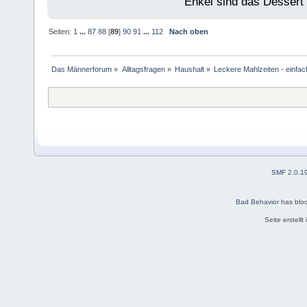
Enkel sind das Dessert
Seiten:
1
...
87
88
[
89
]
90
91
...
112
Nach oben
Das Männerforum
»
Alltagsfragen
»
Haushalt
»
Leckere Mahlzeiten - einfac
SMF 2.0.1
Bad Behavior
has blo
Seite erstell