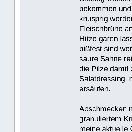
bekommen und g
knusprig werde
Fleischbrühe a
Hitze garen las
bißfest sind we
saure Sahne rei
die Pilze damit
Salatdressing, 
ersäufen.
Abschmecken mi
granuliertem K
meine aktuell