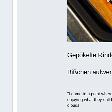
Gepökelte Rind
Bißchen aufwend
"I came to a point where
enjoying what they call l
clouds."