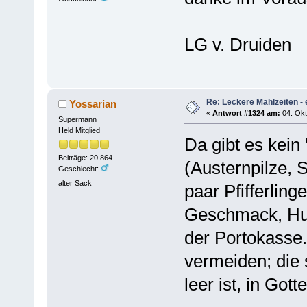
LG v. Druiden
Re: Leckere Mahlzeiten - 
Yossarian
«
Antwort #1324 am:
04. Okt
Supermann
Held Mitglied
Da gibt es kein
Beiträge: 20.864
(Austernpilze, S
Geschlecht:
alter Sack
paar Pfifferlin
Geschmack, Hun
der Portokasse
vermeiden; die 
leer ist, in G