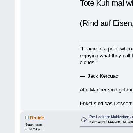
Tote Kuh mal w
(Rind auf Eisen
"I came to a point where
enjoying what they call l
clouds."
— Jack Kerouac
Alte Männer sind gefähr
Enkel sind das Dessert
Re: Leckere Mahlzeiten - 
Druide
«
Antwort #1332 am:
13. Okt
Supermann
Held Mitglied