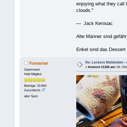
enjoying what they call l
clouds."
— Jack Kerouac
Alte Männer sind gefähr
Enkel sind das Dessert
Re: Leckere Mahlzeiten - 
Yossarian
«
Antwort #1326 am:
04. Okt
Supermann
Held Mitglied
Beiträge: 20.864
Geschlecht:
alter Sack