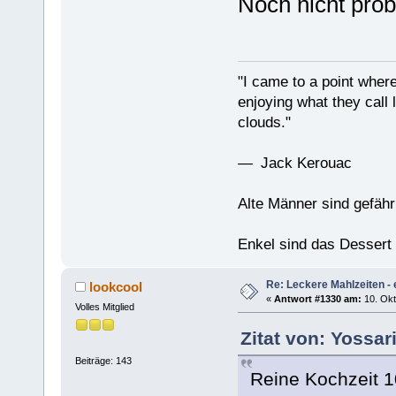
Noch nicht probi
"I came to a point where
enjoying what they call l
clouds."
— Jack Kerouac
Alte Männer sind gefähr
Enkel sind das Dessert
Re: Leckere Mahlzeiten - 
lookcool
«
Antwort #1330 am:
10. Okt
Volles Mitglied
Zitat von: Yossar
Beiträge: 143
Reine Kochzeit 1