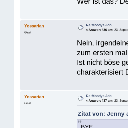
Wer ist das? De
Re:Moodys Job
Yossarian
«
Antwort #36 am:
23. Septe
Gast
Nein, irgendein
zum ersten mal 
Ist nicht böse ge
charakterisiert
Re:Moodys Job
Yossarian
«
Antwort #37 am:
23. Septe
Gast
Zitat von: Jenny
BYE