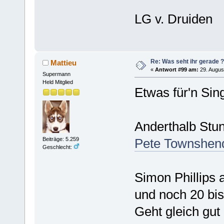
LG v. Druiden
Re: Was seht ihr gerade ?
Mattieu
«
Antwort #99 am:
29. Augus
Supermann
Held Mitglied
Etwas für'n Sin
Anderthalb Stu
Pete Townshend
Beiträge: 5.259
Geschlecht:
Simon Phillips
und noch 20 bis
Geht gleich gut 