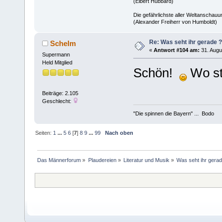
(Elbert Hubbard)
Die gefährlichste aller Weltanschauu
(Alexander Freiherr von Humboldt)
Re: Was seht ihr gerade ?
Schelm
«
Antwort #104 am:
31. Augu
Supermann
Held Mitglied
Schön!
Wo st
Beiträge: 2.105
Geschlecht:
"Die spinnen die Bayern" ... Bodo
Seiten:
1
...
5
6
[
7
]
8
9
...
99
Nach oben
Das Männerforum
»
Plaudereien
»
Literatur und Musik
»
Was seht ihr gerad