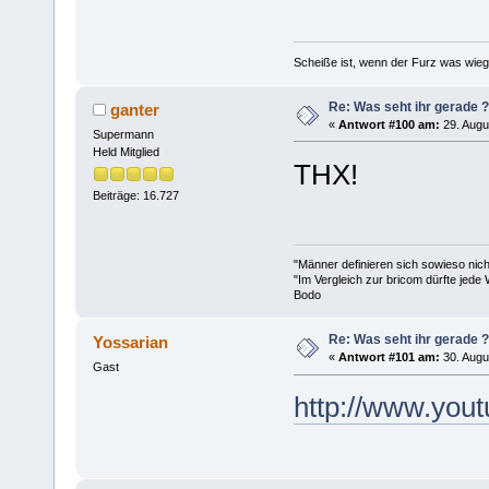
Scheiße ist, wenn der Furz was wieg
Re: Was seht ihr gerade ?
ganter
«
Antwort #100 am:
29. Augu
Supermann
Held Mitglied
THX!
Beiträge: 16.727
"Männer definieren sich sowieso nic
"Im Vergleich zur bricom dürfte jede 
Bodo
Re: Was seht ihr gerade ?
Yossarian
«
Antwort #101 am:
30. Augu
Gast
http://www.you