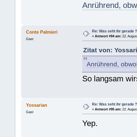
Anrührend, obw
Re: Was seht ihr gerade ?
Conte Palmieri
«
Antwort #94 am:
22. Augus
Gast
Zitat von: Yossar
Anrührend, obwoh
So langsam wirs
Re: Was seht ihr gerade ?
Yossarian
«
Antwort #95 am:
22. Augus
Gast
Yep.