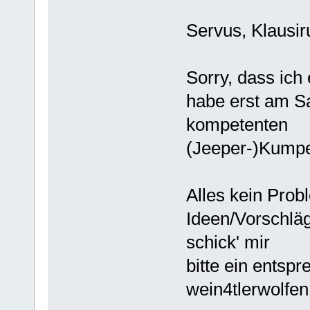
Servus, Klausiru
Sorry, dass ich 
habe erst am Sa
kompetenten
(Jeeper-)Kumpeln 
Alles kein Prob
Ideen/Vorschläge
schick' mir
bitte ein entsp
wein4tlerwolf