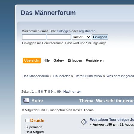
Das Männerforum
Willkommen
Gast
. Bitte
einloggen
oder
registrieren
.
Einloggen mit Benutzername, Passwort und Sitzungslänge
Übersicht
Hilfe
Gallery
Einloggen
Registrieren
Das Männerforum
»
Plaudereien
»
Literatur und Musik
»
Was seht ihr gerad
Seiten:
1
...
5
6
[
7
]
8
9
...
99
Nach unten
Autor
Thema: Was seht ihr gera
0 Mitglieder und 1 Gast betrachten dieses Thema.
Westalpen-Tour einiger J
Druide
«
Antwort #90 am:
21. Augus
Supermann
Held Mitglied