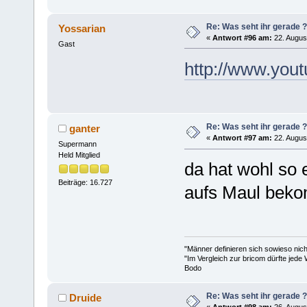
Re: Was seht ihr gerade ?
Yossarian
«
Antwort #96 am:
22. Augus
Gast
http://www.yo
Re: Was seht ihr gerade ?
ganter
«
Antwort #97 am:
22. Augus
Supermann
Held Mitglied
da hat wohl so 
Beiträge: 16.727
aufs Maul beko
"Männer definieren sich sowieso nic
"Im Vergleich zur bricom dürfte jede 
Bodo
Re: Was seht ihr gerade ?
Druide