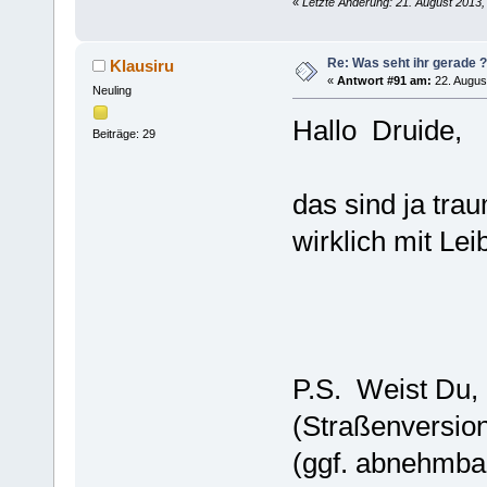
«
Letzte Änderung: 21. August 2013,
Re: Was seht ihr gerade ?
Klausiru
«
Antwort #91 am:
22. Augus
Neuling
Hallo Druide,
Beiträge: 29
das sind ja trau
wirklich mit Le
P.S. Weist Du,
(Straßenversion
(ggf. abnehmba