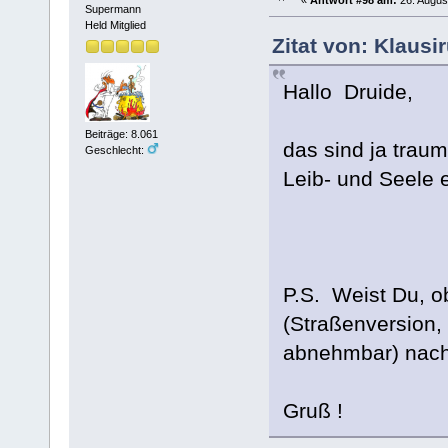
«
Antwort #98 am:
26. Augus
Supermann
Held Mitglied
Zitat von: Klausi
Hallo Druide,
Beiträge: 8.061
das sind ja traum
Geschlecht:
Leib- und Seele
P.S. Weist Du, o
(Straßenversion, 
abnehmbar) nach
Gruß !