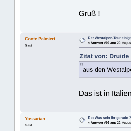
Gruß !
Re: Westalpen-Tour einig
Conte Palmieri
«
Antwort #92 am:
22. August
Gast
Zitat von: Druide
aus den Westalp
Das ist in Itali
Re: Was seht ihr gerade ?
Yossarian
«
Antwort #93 am:
22. Augus
Gast