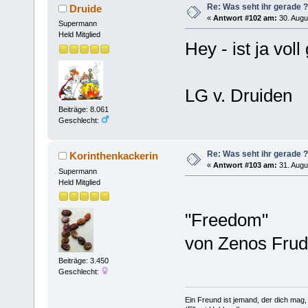
Re: Was seht ihr gerade ?
Druide
«
Antwort #102 am:
30. Augu
Supermann
Held Mitglied
Hey - ist ja vol
LG v. Druiden
Beiträge: 8.061
Geschlecht:
Re: Was seht ihr gerade ?
Korinthenkackerin
«
Antwort #103 am:
31. Augu
Supermann
Held Mitglied
"Freedom"
von Zenos Frud
Beiträge: 3.450
Geschlecht:
Ein Freund ist jemand, der dich mag,