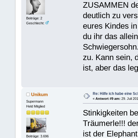
ZUSAMMEN dein
deutlich zu vers
Beiträge: 2
eures Kindes in
Geschlecht:
du ihr das allei
Schwiegersohn.
zu. Kann sein, 
ist, aber das le
Re: Hilfe ich habe eine S
Unikum
«
Antwort #9 am:
29. Juli 20
Supermann
Held Mitglied
Stinkigkeiten b
Träumerle!!! de
ist der Elephant
Beiträge: 3.696