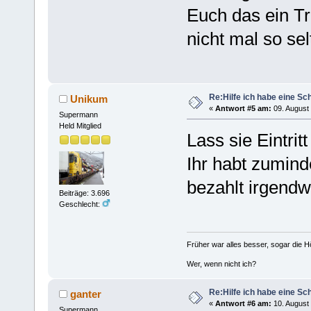
Euch das ein Tr
nicht mal so sel
Re:Hilfe ich habe eine Sc
Unikum
«
Antwort #5 am:
09. August 
Supermann
Held Mitglied
Lass sie Eintrit
Ihr habt zumind
bezahlt irgend
Beiträge: 3.696
Geschlecht:
Früher war alles besser, sogar die 
Wer, wenn nicht ich?
Re:Hilfe ich habe eine Sc
ganter
«
Antwort #6 am:
10. August 
Supermann