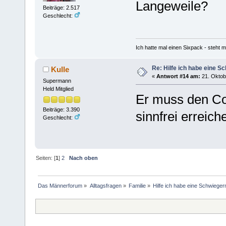
Langeweile?
Beiträge: 2.517
Geschlecht:
Ich hatte mal einen Sixpack - steht mi
Re: Hilfe ich habe eine S
Kulle
«
Antwort #14 am:
21. Oktob
Supermann
Held Mitglied
Er muss den Co
Beiträge: 3.390
sinnfrei erreich
Geschlecht:
Seiten: [
1
]
2
Nach oben
Das Männerforum
»
Alltagsfragen
»
Familie
»
Hilfe ich habe eine Schwieger