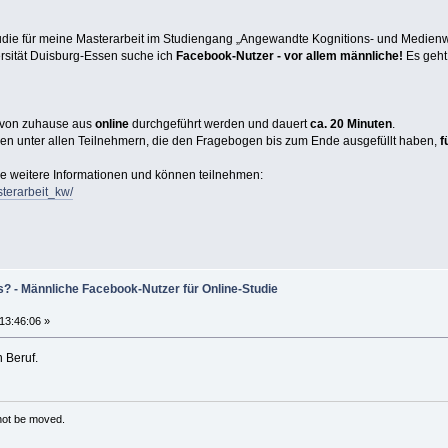
tudie für meine Masterarbeit im Studiengang „Angewandte Kognitions- und Medien
rsität Duisburg-Essen suche ich
Facebook-Nutzer - vor allem männliche!
Es geht
von zuhause aus
online
durchgeführt werden und dauert
ca. 20 Minuten
.
en unter allen Teilnehmern, die den Fragebogen bis zum Ende ausgefüllt haben,
f
ie weitere Informationen und können teilnehmen:
sterarbeit_kw/
s? - Männliche Facebook-Nutzer für Online-Studie
 13:46:06 »
 Beruf.
 not be moved.