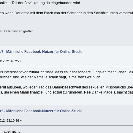
nnliche Teil der Bevölkerung da eingebunden wird.
en wenn Der erste mit dem Blach von der Schröder in den Sanitärräumen verschwin
ie Höhlen waren größer.
s? - Männliche Facebook-Nutzer für Online-Studie
012, 21:40:25 »
haus interessant vor, zumal ich finde, dass es insbesondere Jungs an männlichen 
rinnen sind, wie der Name ja schon sagt, ja meistens weiblich.
 Beruf ausüben, wo jeden Tag das Damoklesschwert des sexuellen Missbrauchs über 
aus, um einen Mann finanziell und sozial zu ruinieren. Nee Danke Mädels, macht das
s? - Männliche Facebook-Nutzer für Online-Studie
012, 23:10:36 »
in aber nicht.