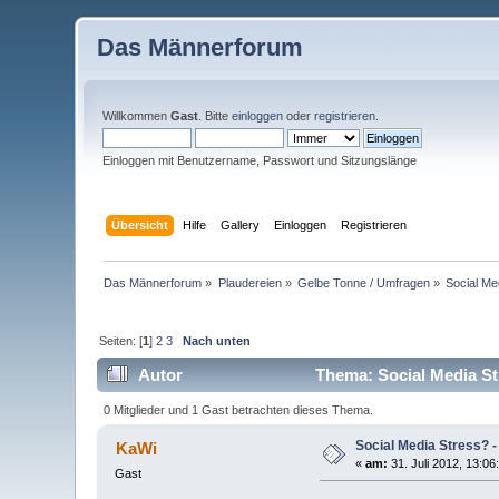
Das Männerforum
Willkommen
Gast
. Bitte
einloggen
oder
registrieren
.
Einloggen mit Benutzername, Passwort und Sitzungslänge
Übersicht
Hilfe
Gallery
Einloggen
Registrieren
Das Männerforum
»
Plaudereien
»
Gelbe Tonne / Umfragen
»
Social Me
Seiten: [
1
]
2
3
Nach unten
Autor
Thema: Social Media St
0 Mitglieder und 1 Gast betrachten dieses Thema.
Social Media Stress? 
KaWi
«
am:
31. Juli 2012, 13:06
Gast