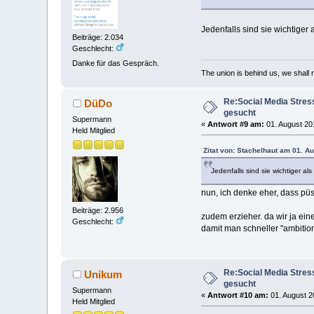
Jedenfalls sind sie wichtiger
Beiträge: 2.034
Geschlecht:
Danke für das Gespräch.
The union is behind us, we shall
Re:Social Media Stres
DüDo
gesucht
Supermann
«
Antwort #9 am:
01. August 20
Held Mitglied
Zitat von: Stachelhaut am 01. A
Jedenfalls sind sie wichtiger al
nun, ich denke eher, dass pü
Beiträge: 2.956
zudem erzieher. da wir ja ein
Geschlecht:
damit man schneller "ambition
Re:Social Media Stres
Unikum
gesucht
Supermann
«
Antwort #10 am:
01. August 2
Held Mitglied