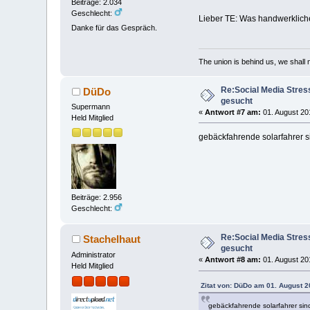
Beiträge: 2.034
Geschlecht:
Lieber TE: Was handwerkliches
Danke für das Gespräch.
The union is behind us, we shall
Re:Social Media Stres
DüDo
gesucht
Supermann
«
Antwort #7 am:
01. August 20
Held Mitglied
gebäckfahrende solarfahrer s
Beiträge: 2.956
Geschlecht:
Re:Social Media Stres
Stachelhaut
gesucht
Administrator
«
Antwort #8 am:
01. August 20
Held Mitglied
Zitat von: DüDo am 01. August 2
gebäckfahrende solarfahrer sin