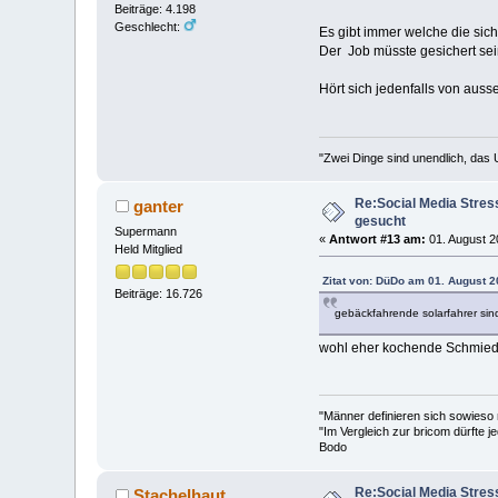
Beiträge: 4.198
Geschlecht:
Es gibt immer welche die sic
Der Job müsste gesichert sei
Hört sich jedenfalls von auss
"Zwei Dinge sind unendlich, das 
Re:Social Media Stres
ganter
gesucht
Supermann
«
Antwort #13 am:
01. August 2
Held Mitglied
Zitat von: DüDo am 01. August 2
Beiträge: 16.726
gebäckfahrende solarfahrer sin
wohl eher kochende Schmiede
"Männer definieren sich sowieso
"Im Vergleich zur bricom dürfte je
Bodo
Re:Social Media Stres
Stachelhaut