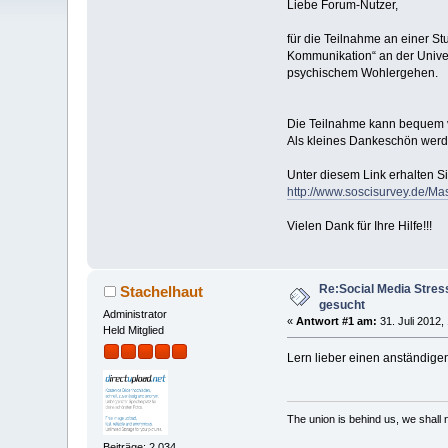
Liebe Forum-Nutzer,
für die Teilnahme an einer S
Kommunikation“ an der Unive
psychischem Wohlergehen.
Die Teilnahme kann bequem 
Als kleines Dankeschön werd
Unter diesem Link erhalten S
http://www.soscisurvey.de/Ma
Vielen Dank für Ihre Hilfe!!!
Re:Social Media Stres
Stachelhaut
gesucht
Administrator
«
Antwort #1 am:
31. Juli 2012,
Held Mitglied
Lern lieber einen anständigen
The union is behind us, we shall
Beiträge: 2.034