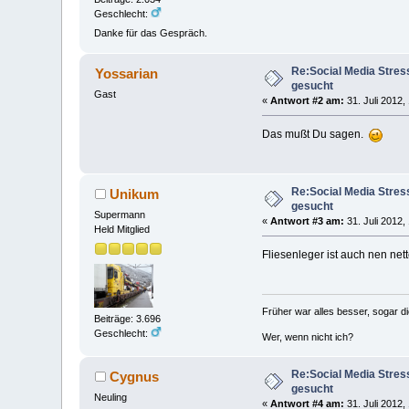
Geschlecht:
Danke für das Gespräch.
Re:Social Media Stres
Yossarian
gesucht
Gast
«
Antwort #2 am:
31. Juli 2012,
Das mußt Du sagen.
Re:Social Media Stres
Unikum
gesucht
Supermann
«
Antwort #3 am:
31. Juli 2012,
Held Mitglied
Fliesenleger ist auch nen nett
Früher war alles besser, sogar d
Beiträge: 3.696
Geschlecht:
Wer, wenn nicht ich?
Re:Social Media Stres
Cygnus
gesucht
Neuling
«
Antwort #4 am:
31. Juli 2012,