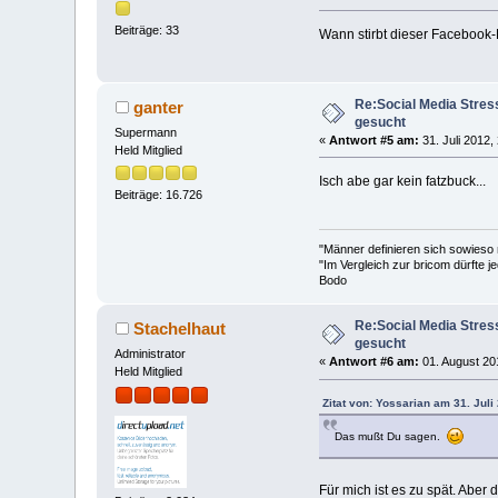
Beiträge: 33
Wann stirbt dieser Facebook
Re:Social Media Stres
ganter
gesucht
Supermann
«
Antwort #5 am:
31. Juli 2012,
Held Mitglied
Isch abe gar kein fatzbuck...
Beiträge: 16.726
"Männer definieren sich sowieso
"Im Vergleich zur bricom dürfte je
Bodo
Re:Social Media Stres
Stachelhaut
gesucht
Administrator
«
Antwort #6 am:
01. August 20
Held Mitglied
Zitat von: Yossarian am 31. Juli
Das mußt Du sagen.
Für mich ist es zu spät. Aber d