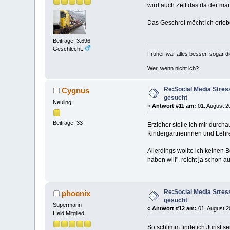
wird auch Zeit das da der mä
Das Geschrei möcht ich erleb
Beiträge: 3.696
Geschlecht:
Früher war alles besser, sogar d
Wer, wenn nicht ich?
Re:Social Media Stres
Cygnus
gesucht
Neuling
«
Antwort #11 am:
01. August 2
Beiträge: 33
Erzieher stelle ich mir durc
Kindergärtnerinnen und Lehre
Allerdings wollte ich keinen
haben will", reicht ja schon 
Re:Social Media Stres
phoenix
gesucht
Supermann
«
Antwort #12 am:
01. August 2
Held Mitglied
So schlimm finde ich Jurist se