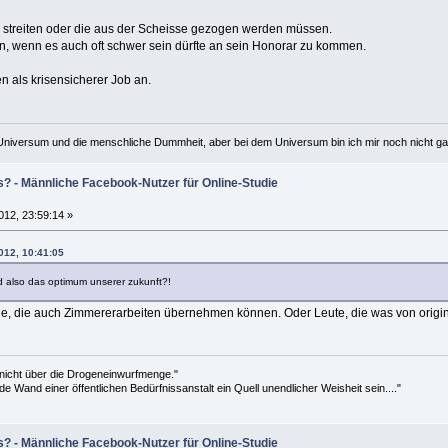
h streiten oder die aus der Scheisse gezogen werden müssen.
n, wenn es auch oft schwer sein dürfte an sein Honorar zu kommen.
en als krisensicherer Job an.
Universum und die menschliche Dummheit, aber bei dem Universum bin ich mir noch nicht ganz
s? - Männliche Facebook-Nutzer für Online-Studie
012, 23:59:14 »
012, 10:41:05
d also das optimum unserer zukunft?!
, die auch Zimmererarbeiten übernehmen können. Oder Leute, die was von originä
 nicht über die Drogeneinwurfmenge."
de Wand einer öffentlichen Bedürfnissanstalt ein Quell unendlicher Weisheit sein...."
s? - Männliche Facebook-Nutzer für Online-Studie