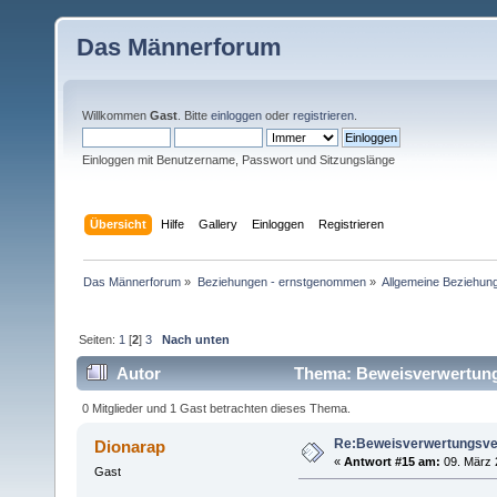
Das Männerforum
Willkommen
Gast
. Bitte
einloggen
oder
registrieren
.
Einloggen mit Benutzername, Passwort und Sitzungslänge
Übersicht
Hilfe
Gallery
Einloggen
Registrieren
Das Männerforum
»
Beziehungen - ernstgenommen
»
Allgemeine Beziehun
Seiten:
1
[
2
]
3
Nach unten
Autor
Thema: Beweisverwertung
0 Mitglieder und 1 Gast betrachten dieses Thema.
Re:Beweisverwertungsve
Dionarap
«
Antwort #15 am:
09. März 
Gast