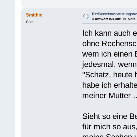
Re:Beweisverwertungsve
Smithie
«
Antwort #24 am:
19. März 
Gast
Ich kann auch 
ohne Rechensch
wem ich einen 
jedesmal, wenn
"Schatz, heute 
habe ich erhal
meiner Mutter ..
Sieht so eine B
für mich so aus
meine Sachen u