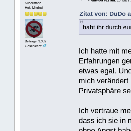
«
Antwort #22 am:
18. März 
Supermann
Held Mitglied
Zitat von: DüDo 
habt ihr durch eu
Beiträge: 3.332
Geschlecht:
Ich hatte mit m
Erfahrungen gem
etwas egal. Un
mich verändert 
Privatsphäre se
Ich vertraue m
dass ich sie in
ohne Angst hab