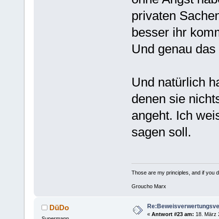
privaten Sachen 
besser ihr komm
Und genau das i
Und natürlich h
denen sie nichts
angeht. Ich wei
sagen soll.
Those are my principles, and if you do
Groucho Marx
Re:Beweisverwertungsve
DüDo
«
Antwort #23 am:
18. März 
Supermann