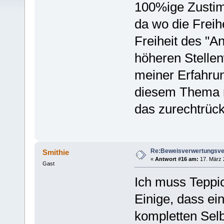
100%ige Zustimm
da wo die Freih
Freiheit des "A
höheren Stellen
meiner Erfahru
diesem Thema mi
das zurechtrück
Re:Beweisverwertungsve
Smithie
«
Antwort #16 am:
17. März 
Gast
Ich muss Tepp
Einige, dass ei
kompletten Selb