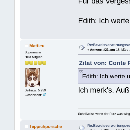
Für das Verges
Edith: Ich werte
Re:Beweisverwertungsve
Mattieu
«
Antwort #21 am:
18. März 
Supermann
Held Mitglied
Zitat von: Conte 
Edith: Ich werte u
Ich merk's. Au
Beiträge: 5.259
Geschlecht:
Scheiße ist, wenn der Furz was wieg
Re:Beweisverwertungsve
Teppichporsche