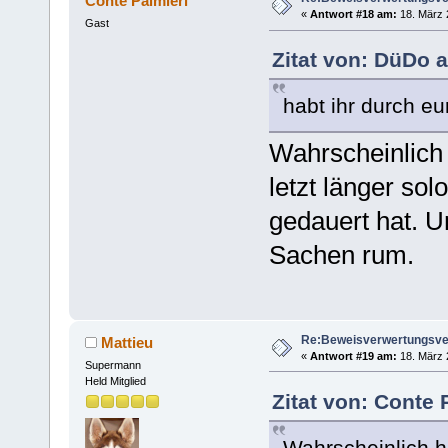
Conte Palmieri
«
Antwort #18 am:
18. März 
Gast
Zitat von: DüDo 
habt ihr durch eu
Wahrscheinlich 
letzt länger so
gedauert hat. U
Sachen rum.
Re:Beweisverwertungsve
Mattieu
«
Antwort #19 am:
18. März 
Supermann
Held Mitglied
Zitat von: Conte 
Wahrscheinlich ha