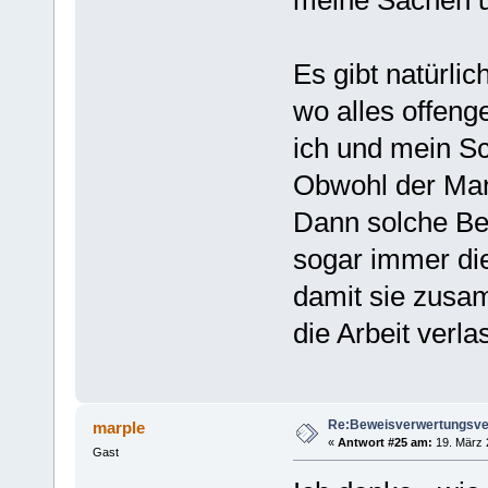
Es gibt natürli
wo alles offeng
ich und mein Sc
Obwohl der Mann
Dann solche Be
sogar immer di
damit sie zusa
die Arbeit verl
Re:Beweisverwertungsve
marple
«
Antwort #25 am:
19. März 
Gast