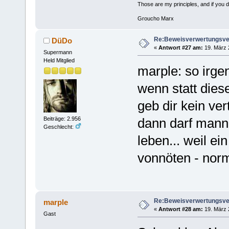
Those are my principles, and if you do
Groucho Marx
Re:Beweisverwertungsve
DüDo
«
Antwort #27 am:
19. März 
Supermann
Held Mitglied
marple: so irge
wenn statt diese
geb dir kein ve
dann darf mann 
Beiträge: 2.956
Geschlecht:
leben... weil ei
vonnöten - norm
Re:Beweisverwertungsve
marple
«
Antwort #28 am:
19. März 
Gast