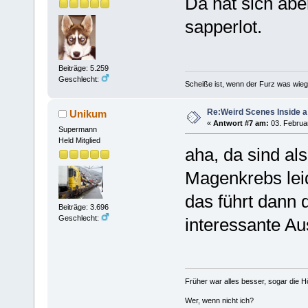
Da hat sich abe
sapperlot.
Beiträge: 5.259
Geschlecht:
Scheiße ist, wenn der Furz was wieg
Re:Weird Scenes Inside a
Unikum
«
Antwort #7 am:
03. Februar
Supermann
Held Mitglied
aha, da sind al
Magenkrebs leid
das führt dann d
Beiträge: 3.696
Geschlecht:
interessante Au
Früher war alles besser, sogar die 
Wer, wenn nicht ich?