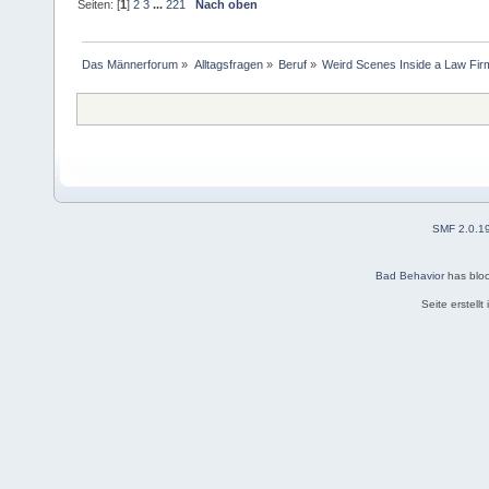
Seiten: [
1
]
2
3
...
221
Nach oben
Das Männerforum
»
Alltagsfragen
»
Beruf
»
Weird Scenes Inside a Law Fir
SMF 2.0.1
Bad Behavior
has blo
Seite erstell