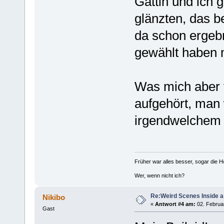
Gattin und ich
glänzten, das b
da schon ergebn
gewählt haben
Was mich aber v
aufgehört, man
irgendwelchem 
Früher war alles besser, sogar die 
Wer, wenn nicht ich?
Re:Weird Scenes Inside a
Nikibo
«
Antwort #4 am:
02. Februar
Gast