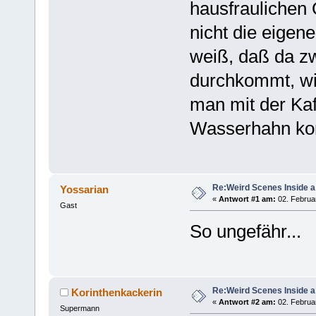
hausfraulichen 
nicht die eigene
weiß, daß da z
durchkommt, wir
man mit der Ka
Wasserhahn k
Re:Weird Scenes Inside a
Yossarian
«
Antwort #1 am:
02. Februar
Gast
So ungefähr...
Re:Weird Scenes Inside a
Korinthenkackerin
«
Antwort #2 am:
02. Februar
Supermann