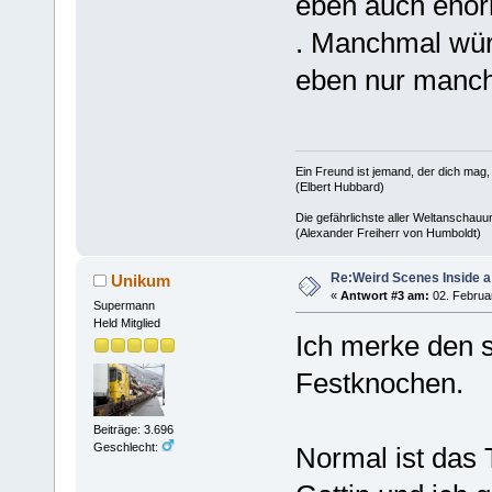
eben auch enor
. Manchmal wür
eben nur manc
Ein Freund ist jemand, der dich mag,
(Elbert Hubbard)
Die gefährlichste aller Weltanschauu
(Alexander Freiherr von Humboldt)
Re:Weird Scenes Inside a
Unikum
«
Antwort #3 am:
02. Februar
Supermann
Held Mitglied
Ich merke den s
Festknochen.
Beiträge: 3.696
Geschlecht:
Normal ist das T