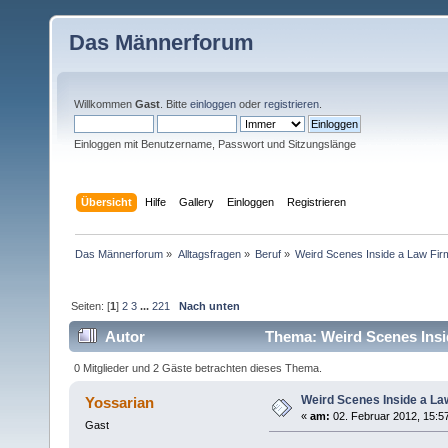
Das Männerforum
Willkommen
Gast
. Bitte
einloggen
oder
registrieren
.
Einloggen mit Benutzername, Passwort und Sitzungslänge
Übersicht
Hilfe
Gallery
Einloggen
Registrieren
Das Männerforum
»
Alltagsfragen
»
Beruf
»
Weird Scenes Inside a Law Fir
Seiten: [
1
]
2
3
...
221
Nach unten
Autor
Thema: Weird Scenes Insi
0 Mitglieder und 2 Gäste betrachten dieses Thema.
Weird Scenes Inside a La
Yossarian
«
am:
02. Februar 2012, 15:5
Gast