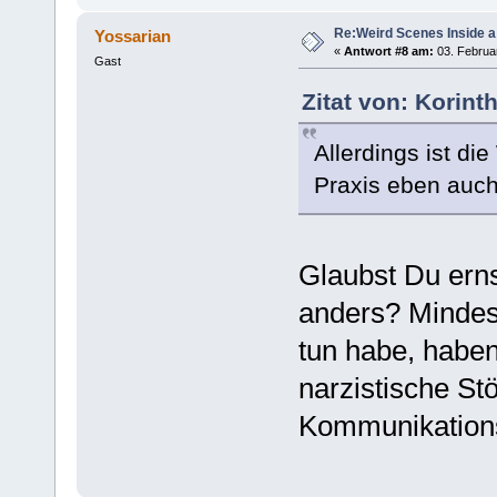
Re:Weird Scenes Inside a
Yossarian
«
Antwort #8 am:
03. Februar
Gast
Zitat von: Korint
Allerdings ist di
Praxis eben auc
Glaubst Du erns
anders? Mindest
tun habe, haben
narzistische St
Kommunikation