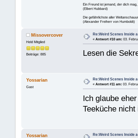
Ein Freund ist jemand, der dich mag,
(Elbert Hubbard)
Die gefährlichste aller Weltanschauu
(Alexander Freiherr von Humboldt)
Re:Weird Scenes Inside a
Missovercover
«
Antwort #10 am:
03. Febru
Held Mitglied
Lesen die Sekre
Beiträge: 885
Re:Weird Scenes Inside a
Yossarian
«
Antwort #11 am:
03. Februa
Gast
Ich glaube eher 
Teeküche nicht
Re:Weird Scenes Inside a
Yossarian