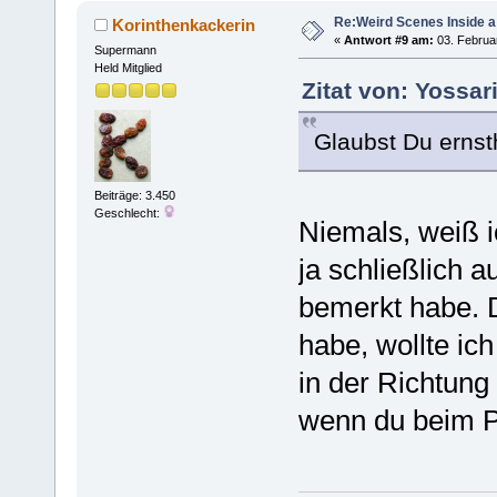
Re:Weird Scenes Inside a
Korinthenkackerin
«
Antwort #9 am:
03. Februar
Supermann
Held Mitglied
Zitat von: Yossar
Glaubst Du ernsth
Beiträge: 3.450
Geschlecht:
Niemals, weiß ic
ja schließlich 
bemerkt habe. D
habe, wollte ic
in der Richtung
wenn du beim Ps