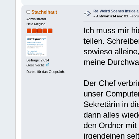
Re:Weird Scenes Inside a
Stachelhaut
«
Antwort #14 am:
03. Februa
Administrator
Held Mitglied
Ich muss mir hi
teilen. Schreib
sowieso alleine,
meine Durchwa
Beiträge: 2.034
Geschlecht:
Danke für das Gespräch.
Der Chef verbri
unser Computer
Sekretärin in d
dann alles wied
den Ordner mit
irgendeinen se