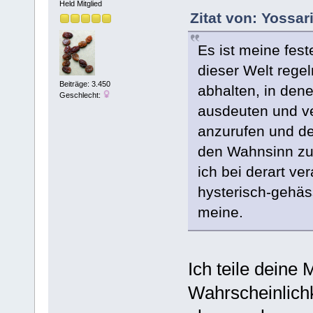
Held Mitglied
Zitat von: Yossar
Es ist meine fes
dieser Welt rege
Beiträge: 3.450
abhalten, in den
Geschlecht:
ausdeuten und v
anzurufen und de
den Wahnsinn zu t
ich bei derart ve
hysterisch-gehäs
meine.
Ich teile dein
Wahrscheinlichk