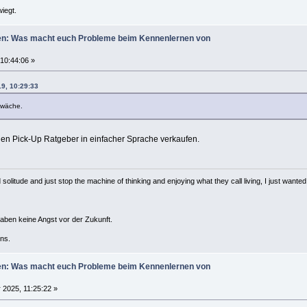
iegt.
uen: Was macht euch Probleme beim Kennenlernen von
 10:44:06 »
19, 10:29:33
hwäche.
inen Pick-Up Ratgeber in einfacher Sprache verkaufen.
solitude and just stop the machine of thinking and enjoying what they call living, I just wanted 
haben keine Angst vor der Zukunft.
ns.
uen: Was macht euch Probleme beim Kennenlernen von
2025, 11:25:22 »