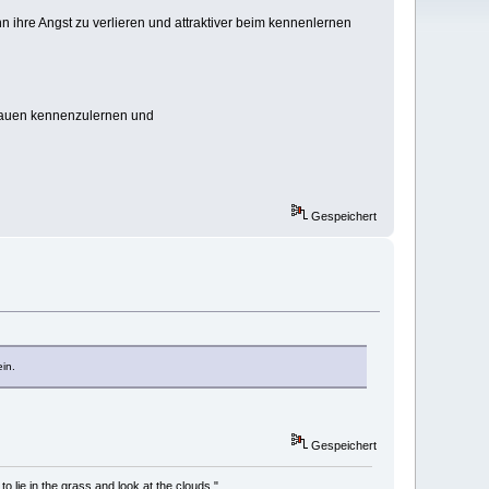
ihre Angst zu verlieren und attraktiver beim kennenlernen
rauen kennenzulernen und
Gespeichert
in.
Gespeichert
to lie in the grass and look at the clouds."