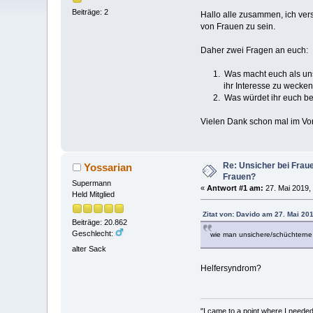
Beiträge: 2
Hallo alle zusammen, ich ver
von Frauen zu sein.
Daher zwei Fragen an euch:
1. Was macht euch als unsi
ihr Interesse zu wecken
2. Was würdet ihr euch be
Vielen Dank schon mal im Vora
Re: Unsicher bei Fra
Yossarian
Frauen?
Supermann
«
Antwort #1 am:
27. Mai 2019,
Held Mitglied
Zitat von: Davido am 27. Mai 20
Beiträge: 20.862
Geschlecht:
wie man unsichere/schüchterne 
alter Sack
Helfersyndrom?
"I came to a point where I needed 