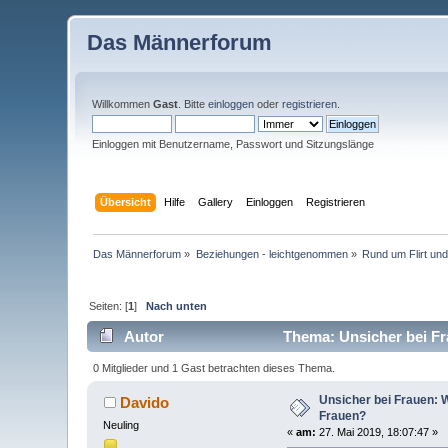
Das Männerforum
Willkommen
Gast
. Bitte
einloggen
oder
registrieren
.
Einloggen mit Benutzername, Passwort und Sitzungslänge
Übersicht
Hilfe
Gallery
Einloggen
Registrieren
Das Männerforum
»
Beziehungen - leichtgenommen
»
Rund um Flirt und
Seiten: [
1
]
Nach unten
Autor
Thema: Unsicher bei Fr
0 Mitglieder und 1 Gast betrachten dieses Thema.
Unsicher bei Frauen:
Davido
Frauen?
Neuling
«
am:
27. Mai 2019, 18:07:47 »