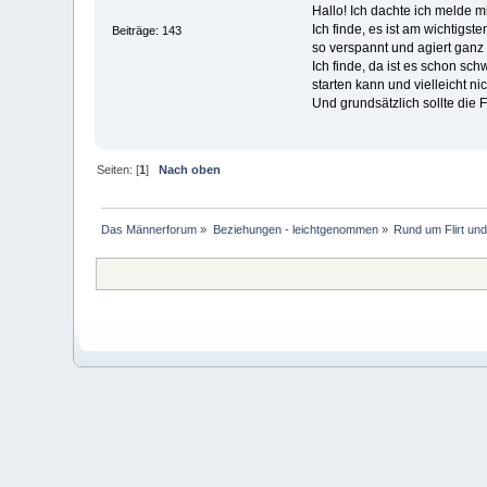
Hallo! Ich dachte ich melde 
Ich finde, es ist am wichtigs
Beiträge: 143
so verspannt und agiert ganz
Ich finde, da ist es schon sch
starten kann und vielleicht n
Und grundsätzlich sollte die 
Seiten: [
1
]
Nach oben
Das Männerforum
»
Beziehungen - leichtgenommen
»
Rund um Flirt und