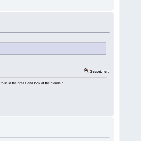
Gespeichert
to lie in the grass and look at the clouds."