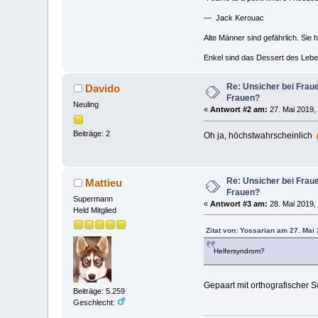
— Jack Kerouac
Alte Männer sind gefährlich. Sie 
Enkel sind das Dessert des Lebe
Re: Unsicher bei Fra
Davido
Frauen?
Neuling
«
Antwort #2 am:
27. Mai 2019,
Beiträge: 2
Oh ja, höchstwahrscheinlich
Re: Unsicher bei Fra
Mattieu
Frauen?
Supermann
«
Antwort #3 am:
28. Mai 2019,
Held Mitglied
Zitat von: Yossarian am 27. Mai
Helfersyndrom?
Gepaart mit orthografischer 
Beiträge: 5.259
Geschlecht: