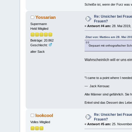
Scheiße ist, wenn der Furz was w
Re: Unsicher bei Fra
Yossarian
Frauen?
Supermann
«
Antwort #4 am:
28. Mai 2019,
Held Mitglied
Zitat von: Mattieu am 28. Mai 20
Beiträge: 20.862
Geschlecht:
Gepaart mit orthografischer Sc
alter Sack
Wahrscheinlich will er uns e
"I came to a point where I needed 
— Jack Kerouac
Alte Männer sind gefährlich. Sie 
Enkel sind das Dessert des Lebe
Re: Unsicher bei Fra
lookcool
Frauen?
Volles Mitglied
«
Antwort #5 am:
25. November 