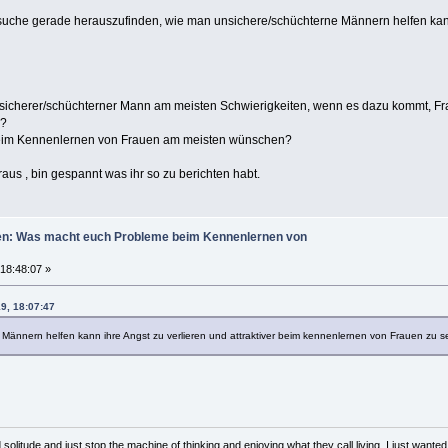
suche gerade herauszufinden, wie man unsichere/schüchterne Männern helfen kann 
cherer/schüchterner Mann am meisten Schwierigkeiten, wenn es dazu kommt, F
?
im Kennenlernen von Frauen am meisten wünschen?
us , bin gespannt was ihr so zu berichten habt.
uen: Was macht euch Probleme beim Kennenlernen von
 18:48:07 »
19, 18:07:47
Männern helfen kann ihre Angst zu verlieren und attraktiver beim kennenlernen von Frauen zu se
solitude and just stop the machine of thinking and enjoying what they call living, I just wanted 