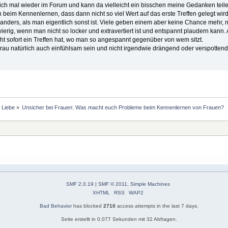
mich mal wieder im Forum und kann da vielleicht ein bisschen meine Gedanken teil
ten beim Kennenlernen, dass dann nicht so viel Wert auf das erste Treffen gelegt wi
 anders, als man eigentlich sonst ist. Viele geben einem aber keine Chance meh
wierig, wenn man nicht so locker und extravertiert ist und entspannt plaudern kann.
icht sofort ein Treffen hat, wo man so angespannt gegenüber von wem sitzt.
Frau natürlich auch einfühlsam sein und nicht irgendwie drängend oder verspottend
 Liebe
»
Unsicher bei Frauen: Was macht euch Probleme beim Kennenlernen von Frauen?
SMF 2.0.19
|
SMF © 2011
,
Simple Machines
XHTML
RSS
WAP2
Bad Behavior
has blocked
2710
access attempts in the last 7 days.
Seite erstellt in 0.077 Sekunden mit 32 Abfragen.