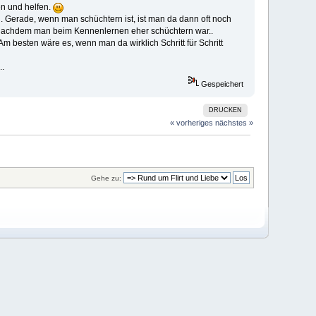
en und helfen.
rd. Gerade, wenn man schüchtern ist, ist man da dann oft noch
r, nachdem man beim Kennenlernen eher schüchtern war..
 Am besten wäre es, wenn man da wirklich Schritt für Schritt
..
Gespeichert
DRUCKEN
« vorheriges
nächstes »
Gehe zu: