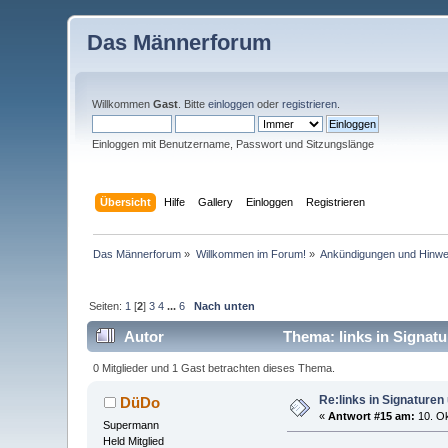
Das Männerforum
Willkommen
Gast
. Bitte
einloggen
oder
registrieren
.
Einloggen mit Benutzername, Passwort und Sitzungslänge
Übersicht
Hilfe
Gallery
Einloggen
Registrieren
Das Männerforum
»
Willkommen im Forum!
»
Ankündigungen und Hinwe
Seiten:
1
[
2
]
3
4
...
6
Nach unten
Autor
Thema: links in Signat
0 Mitglieder und 1 Gast betrachten dieses Thema.
Re:links in Signature
DüDo
«
Antwort #15 am:
10. Ok
Supermann
Held Mitglied