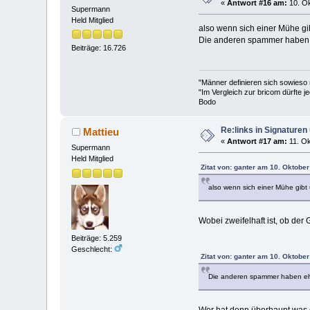
«
Antwort #16 am:
10. Ok
Supermann
Held Mitglied
also wenn sich einer Mühe gibt 
Die anderen spammer haben 
Beiträge: 16.726
"Männer definieren sich sowieso
"Im Vergleich zur bricom dürfte je
Bodo
Re:links in Signature
Mattieu
«
Antwort #17 am:
11. Ok
Supermann
Held Mitglied
Zitat von: ganter am 10. Oktober
also wenn sich einer Mühe gibt un
Wobei zweifelhaft ist, ob der 
Beiträge: 5.259
Geschlecht:
Zitat von: ganter am 10. Oktober
Die anderen spammer haben eh