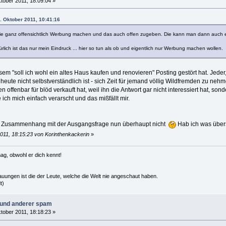
tober 2011, 18:09:04 »
. Oktober 2011, 10:41:16
die ganz offensichtlich Werbung machen und das auch offen zugeben. Die kann man dann auch e
ürlich ist das nur mein Eindruck ... hier so tun als ob und eigentlich nur Werbung machen wollen.
em "soll ich wohl ein altes Haus kaufen und renovieren" Posting gestört hat. Jeder
eute nicht selbstverständlich ist - sich Zeit für jemand völlig Wildfremden zu ne
offenbar für blöd verkauft hat, weil ihn die Antwort gar nicht interessiert hat, sond
ich mich einfach verarscht und das mißfällt mir.
im Zusammenhang mit der Ausgangsfrage nun überhaupt nicht
Hab ich was übe
011, 18:15:23 von Korinthenkackerin
»
ag, obwohl er dich kennt!
hauungen ist die der Leute, welche die Welt nie angeschaut haben.
t)
n und anderer spam
tober 2011, 18:18:23 »