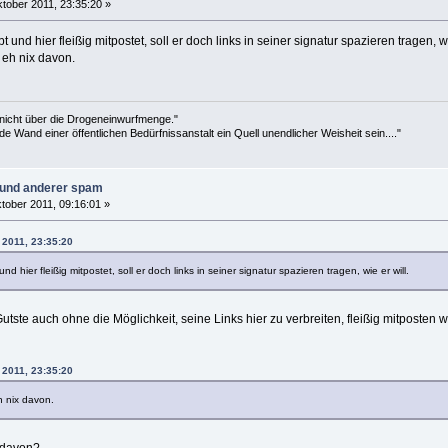
tober 2011, 23:35:20 »
und hier fleißig mitpostet, soll er doch links in seiner signatur spazieren tragen, wi
eh nix davon.
 nicht über die Drogeneinwurfmenge."
de Wand einer öffentlichen Bedürfnissanstalt ein Quell unendlicher Weisheit sein...."
n und anderer spam
tober 2011, 09:16:01 »
 2011, 23:35:20
d hier fleißig mitpostet, soll er doch links in seiner signatur spazieren tragen, wie er will.
Gutste auch ohne die Möglichkeit, seine Links hier zu verbreiten, fleißig mitposten 
 2011, 23:35:20
 nix davon.