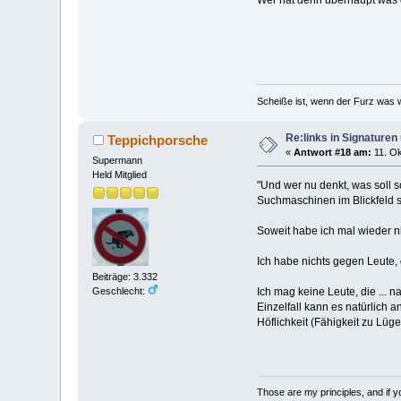
Wer hat denn überhaupt was
Scheiße ist, wenn der Furz was w
Re:links in Signature
Teppichporsche
«
Antwort #18 am:
11. Ok
Supermann
Held Mitglied
"Und wer nu denkt, was soll s
Suchmaschinen im Blickfeld st
Soweit habe ich mal wieder n
Ich habe nichts gegen Leute,
Beiträge: 3.332
Ich mag keine Leute, die ... n
Geschlecht:
Einzelfall kann es natürlich a
Höflichkeit (Fähigkeit zu Lü
Those are my principles, and if you