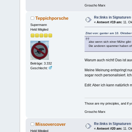
Groucho Marx
Re:links in Signature
Teppichporsche
«
Antwort #19 am:
11. Ok
Supermann
Held Mitglied
Zitat von: ganter am 10. Oktober
also wenn sich einer Mühe gibt un
Die anderen spammer haben eh
Warum auch nicht! Das ist au
Beiträge: 3.332
Geschlecht:
Meine Meinung entspringt nur
sogar noch personalisiert. I
Edit: Aber ich kann natürlich 
Those are my principles, and if you
Groucho Marx
Re:links in Signature
Missovercover
«
Antwort #20 am:
11. Ok
Held Mitglied