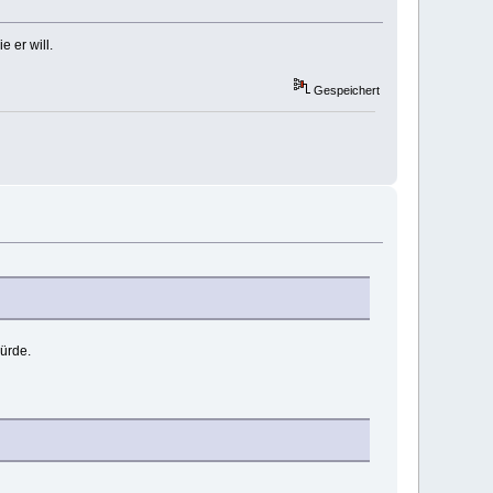
e er will.
Gespeichert
würde.