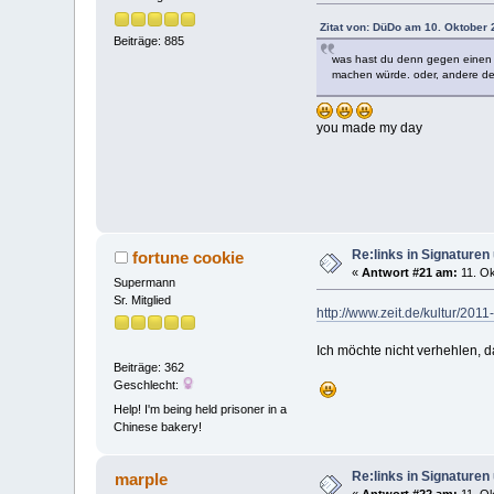
Zitat von: DüDo am 10. Oktober 
Beiträge: 885
was hast du denn gegen einen li
machen würde. oder, andere de
you made my day
Re:links in Signature
fortune cookie
«
Antwort #21 am:
11. Ok
Supermann
Sr. Mitglied
http://www.zeit.de/kultur/2011-1
Ich möchte nicht verhehlen, d
Beiträge: 362
Geschlecht:
Help! I'm being held prisoner in a
Chinese bakery!
Re:links in Signature
marple
«
Antwort #22 am:
11. Ok