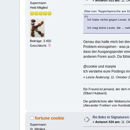
«
Antwort #23 am:
11. Ok
Supermann
Held Mitglied
Zitat von: Teppichporsche am 11
Ich habe nichts gegen Leute, 
Ich mag keine Leute, die ... nat
Beiträge: 3.450
Genau das hatte mich bei dies
Geschlecht:
Problem einzugehen - was ja h
dass der Ausgangsposter einen 
anderen Foren auch. Da fühle 
@cookie und marple
Ich verstehe eure Postings 
«
Letzte Änderung: 11. Oktober 2
Ein Freund ist jemand, der dich m
(Elbert Hubbard)
Die gefährlichste aller Weltansc
(Alexander Freiherr von Humbold
Re:links in Signature
fortune cookie
«
Antwort #24 am:
11. Ok
Supermann
Sr. Mitglied