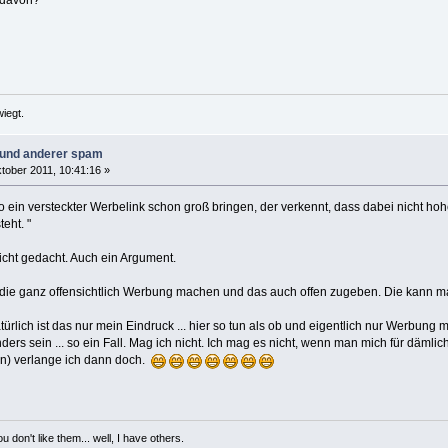
 davon?
iegt.
n und anderer spam
tober 2011, 10:41:16 »
o ein versteckter Werbelink schon groß bringen, der verkennt, dass dabei nicht ho
eht. "
icht gedacht. Auch ein Argument.
 die ganz offensichtlich Werbung machen und das auch offen zugeben. Die kann m
atürlich ist das nur mein Eindruck ... hier so tun als ob und eigentlich nur Werbung ma
nders sein ... so ein Fall. Mag ich nicht. Ich mag es nicht, wenn man mich für dämlich
gen) verlange ich dann doch.
 don't like them... well, I have others.