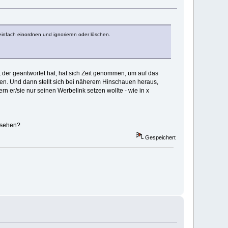
infach einordnen und ignorieren oder löschen.
, der geantwortet hat, hat sich Zeit genommen, um auf das
hmen. Und dann stellt sich bei näherem Hinschauen heraus,
ern er/sie nur seinen Werbelink setzen wollte - wie in x
rsehen?
Gespeichert