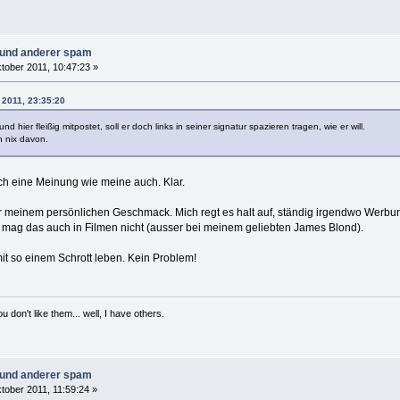
n und anderer spam
tober 2011, 10:47:23 »
 2011, 23:35:20
d hier fleißig mitpostet, soll er doch links in seiner signatur spazieren tragen, wie er will.
 nix davon.
ch eine Meinung wie meine auch. Klar.
 meinem persönlichen Geschmack. Mich regt es halt auf, ständig irgendwo Werbun
ch mag das auch in Filmen nicht (ausser bei meinem geliebten James Blond).
mit so einem Schrott leben. Kein Problem!
 don't like them... well, I have others.
n und anderer spam
tober 2011, 11:59:24 »