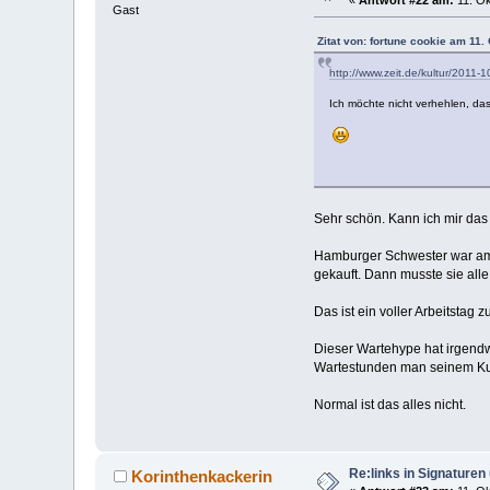
Gast
Zitat von: fortune cookie am 11.
http://www.zeit.de/kultur/2011-10/
Ich möchte nicht verhehlen, das
Sehr schön. Kann ich mir das
Hamburger Schwester war am D
gekauft. Dann musste sie all
Das ist ein voller Arbeitstag 
Dieser Wartehype hat irgendw
Wartestunden man seinem Kun
Normal ist das alles nicht.
Re:links in Signature
Korinthenkackerin