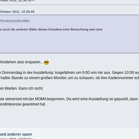
 Oktober 2011, 12:29:45
fs-tierportraits-bilder
s auch die anderen Bilder dieses Künstlers einer Betrachtung wert sind.
 Anstehen also ersparen...
onnerstag in der Ausstellung: losgefahren um 9:00 von mir aus. Gegen 10:00 war
e halbe Stunde zu einem großen Monitor, um zu schauen, ob ihre Kartennummer sc
zum Warten. Kann ich nicht.
ie seinerzeit mit der MOMA begonnen. Da wird eine Ausstellung so gepusht, dass 
stinteresse gewidmet hat.
n und anderer spam