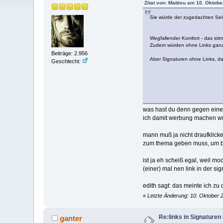
Zitat von: Mattieu am 10. Oktobe
Sie würde der zugedachten Seite
Wegfallender Komfort - das stim
Zudem würden ohne Links ganze 
Beiträge: 2.956
Aber Signaturen ohne Links, da
Geschlecht:
was hast du denn gegen einen 
ich damit werbung machen wü
mann muß ja nicht draufklicke
zum thema geben muss, um be
ist ja eh scheiß egal, weil m
(einer) mal nen link in der si
edith sagt: das meinte ich zu 
«
Letzte Änderung: 10. Oktober 
Re:links in Signature
ganter