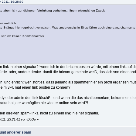
r 2011, 16:28:30
 aber nicht zur dichteren Verlinkung verhelfen... ihrem eigentlichen Zweck.
mt natürlich.
Stränge hier regelrecht verwaisen. Was andererseits in Einzelfällen auch eine ganz charmant
 seh ich keinen Komfortnachteil.
link in einer signatur?! wenn ich in der bricom posten würde, mit einem link auf 
rde. oder, andere denke: damit die bricom-gemeinde weiß, dass ich von einer an
n! und ehrlich: wen stört es, dass jemand als spammer hier ein profil ergänzen mu
im 3-4. mal einen link posten zu können?!
oody oder admin den link löscht! ...und wenn die das nicht bemerken, bekommen di
gnatur hat, der womöglich nie wieder online sein wird?!
den direkten spam-links. nicht zu einem link in einer signatur.
2011, 23:21:41 von DüDo
»
n und anderer spam