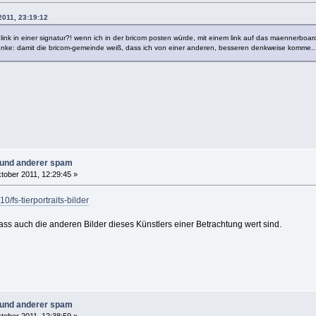
2011, 23:19:12
nk in einer signatur?! wenn ich in der bricom posten würde, mit einem link auf das maennerboard
nke: damit die bricom-gemeinde weiß, dass ich von einer anderen, besseren denkweise komme..
n und anderer spam
tober 2011, 12:29:45 »
0/fs-tierportraits-bilder
ass auch die anderen Bilder dieses Künstlers einer Betrachtung wert sind.
n und anderer spam
tober 2011, 12:38:59 »