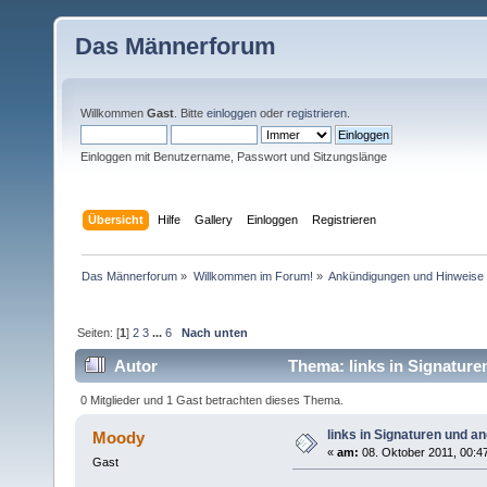
Das Männerforum
Willkommen
Gast
. Bitte
einloggen
oder
registrieren
.
Einloggen mit Benutzername, Passwort und Sitzungslänge
Übersicht
Hilfe
Gallery
Einloggen
Registrieren
Das Männerforum
»
Willkommen im Forum!
»
Ankündigungen und Hinweise
Seiten: [
1
]
2
3
...
6
Nach unten
Autor
Thema: links in Signature
0 Mitglieder und 1 Gast betrachten dieses Thema.
links in Signaturen und 
Moody
«
am:
08. Oktober 2011, 00:4
Gast