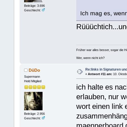
Beiträge: 3.696
Geschlecht:
Ich mag es, wen
Rüüüchtich...und
Früher war alles besser, sogar die 
Wer, wenn nicht ich?
Re:links in Signaturen u
DüDo
«
Antwort #11 am:
10. Oktobe
Supermann
Held Mitglied
ich halte es nac
erlauben, nur 
wort einen link 
zusammenhängt,
Beiträge: 2.956
Geschlecht:
maennerboard.