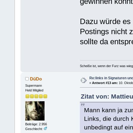
gewinnen könnt
Dazu würde es 
Postings nicht
sollte da entspr
Scheiße ist, wenn der Furz was wieg
Re:links in Signaturen u
DüDo
«
Antwort #13 am:
10. Oktobe
Supermann
Held Mitglied
Zitat von: Mattie
Mann kann ja zum
Links, die durch 
Beiträge: 2.956
unbedingt auf ei
Geschlecht: