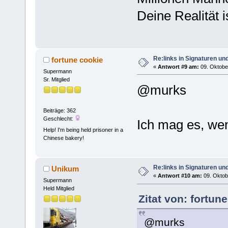
Deine Realität i
Re:links in Signaturen u
fortune cookie
«
Antwort #9 am:
09. Oktober
Supermann
Sr. Mitglied
@murks
Beiträge: 362
Geschlecht:
Ich mag es, we
Help! I'm being held prisoner in a
Chinese bakery!
Re:links in Signaturen u
Unikum
«
Antwort #10 am:
09. Oktobe
Supermann
Held Mitglied
Zitat von: fortun
@murks