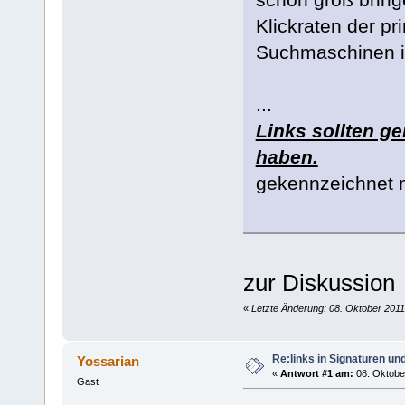
Klickraten der p
Suchmaschinen im
...
Links sollten ge
haben.
gekennzeichnet
zur Diskussion
«
Letzte Änderung: 08. Oktober 201
Re:links in Signaturen u
Yossarian
«
Antwort #1 am:
08. Oktober
Gast