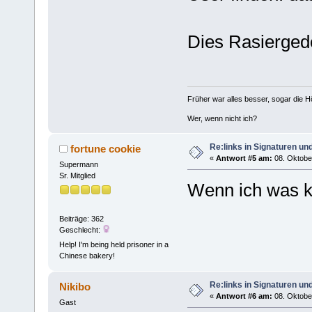
Dies Rasiergedö
Früher war alles besser, sogar die 
Wer, wenn nicht ich?
Re:links in Signaturen u
fortune cookie
«
Antwort #5 am:
08. Oktober
Supermann
Sr. Mitglied
Wenn ich was ka
Beiträge: 362
Geschlecht:
Help! I'm being held prisoner in a
Chinese bakery!
Re:links in Signaturen u
Nikibo
«
Antwort #6 am:
08. Oktober
Gast