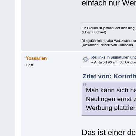
einfach nur Wer
Ein Freund ist jemand, der dich mag,
(Elbert Hubbard)
Die gefährlichste aller Weltanschauu
(Alexander Freiherr von Humboldt)
Re:links in Signaturen u
Yossarian
«
Antwort #3 am:
08. Oktober
Gast
Zitat von: Korint
Man kann sich ha
Neulingen ernst 
Werbung platziere
Das ist einer d