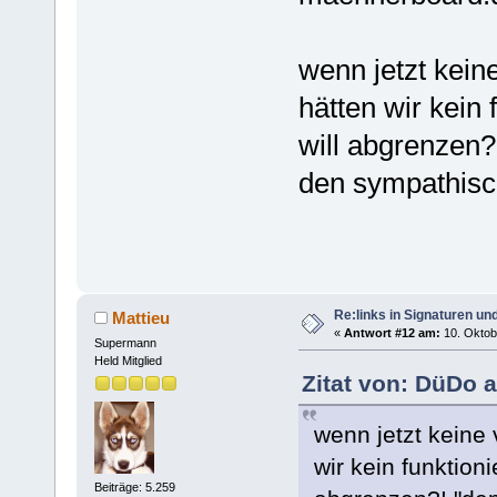
wenn jetzt kein
hätten wir kein
will abgrenzen?!
den sympathisch
Re:links in Signaturen u
Mattieu
«
Antwort #12 am:
10. Oktob
Supermann
Held Mitglied
Zitat von: DüDo 
wenn jetzt keine
wir kein funktion
Beiträge: 5.259