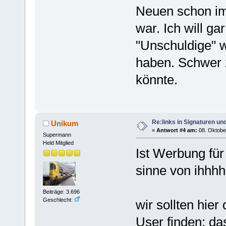
Neuen schon im
war. Ich will ga
"Unschuldige" w
haben. Schwer 
könnte.
Re:links in Signaturen u
Unikum
«
Antwort #4 am:
08. Oktober
Supermann
Held Mitglied
Ist Werbung fü
sinne von ihhh
Beiträge: 3.696
Geschlecht:
wir sollten hie
User finden: das