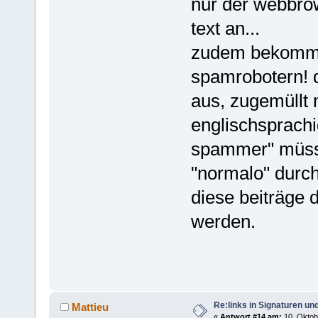
nur der webbrow
text an...
zudem bekomme
spamrobotern! 
aus, zugemüllt 
englischsprach
spammer" müsse
"normalo" durc
diese beiträge
werden.
Re:links in Signaturen u
Mattieu
«
Antwort #14 am:
10. Oktob