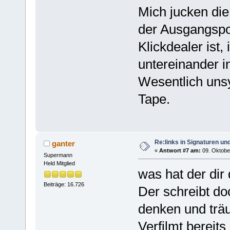
Mich jucken die 
der Ausgangspos
Klickdealer ist,
untereinander in
Wesentlich unsy
Tape.
Re:links in Signaturen u
ganter
«
Antwort #7 am:
09. Oktober
Supermann
Held Mitglied
was hat der dir
Beiträge: 16.726
Der schreibt do
denken und trä
Verfilmt bereit