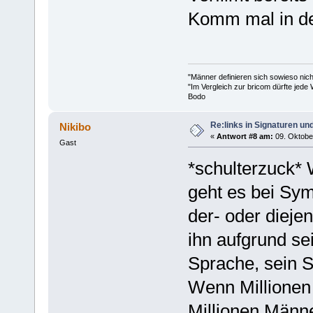
Komm mal in der
"Männer definieren sich sowieso nic
"Im Vergleich zur bricom dürfte jede 
Bodo
Re:links in Signaturen u
Nikibo
«
Antwort #8 am:
09. Oktober
Gast
*schulterzuck*
geht es bei Sy
der- oder dieje
ihn aufgrund se
Sprache, sein S
Wenn Millionen
Millionen Männ