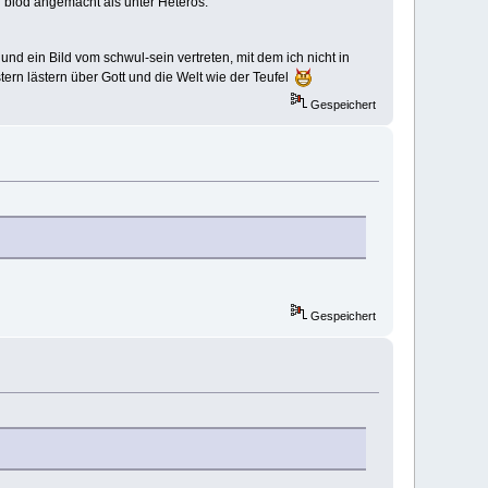
er blöd angemacht als unter Heteros.
 und ein Bild vom schwul-sein vertreten, mit dem ich nicht in
tern lästern über Gott und die Welt wie der Teufel
Gespeichert
Gespeichert