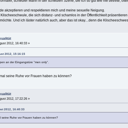
normaler, schwuler Mann in der schwulen Szene, die ich so gut wie nie betrete, öft
de akzeptieren und respektieren mich und meine sexuelle Neigung.
 Klischeeschwule, die sich distanz- und schamlos in der Öffentlichkeit präsentieren
chte. Und ich läster natürlich auch, aber das ist okay....denn die Klischeeschwes
ualität
gust 2012, 16:40:33 »
ust 2012, 15:16:15
eipen an der Eingangstüre "men only".
al seine Ruhe vor Frauen haben zu können?
ualität
gust 2012, 17:22:26 »
ust 2012, 16:40:33
 seine Ruhe vor Frauen haben zu können?