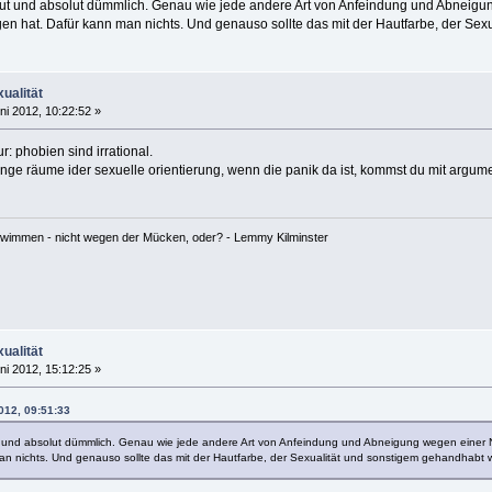
ut und absolut dümmlich. Genau wie jede andere Art von Anfeindung und Abneigun
en hat. Dafür kann man nichts. Und genauso sollte das mit der Hautfarbe, der Se
ualität
ni 2012, 10:22:52 »
ur: phobien sind irrational.
nge räume ider sexuelle orientierung, wenn die panik da ist, kommst du mit argume
hwimmen - nicht wegen der Mücken, oder? - Lemmy Kilminster
ualität
ni 2012, 15:12:25 »
012, 09:51:33
 und absolut dümmlich. Genau wie jede andere Art von Anfeindung und Abneigung wegen einer Ni
n nichts. Und genauso sollte das mit der Hautfarbe, der Sexualität und sonstigem gehandhabt 