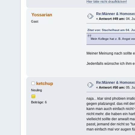
Hier bitte nicht draufklicken!
Re:Männer & Homosex
Yossarian
«
Antwort #49 am:
04. Ju
Gast
Zitat von: Stachelhaut am 04. Ju
Mein Kollege hat z. B. Angst vo
Meiner Meinung nach sollte er
Jedenfalls wünsche ich ihm ei
Re:Männer & Homosex
ketchup
«
Antwort #50 am:
05. Ju
Neuling
naja... klar sind phobien ir
Beiträge: 6
gegen platzangst. das mit den
kann man auch einfach nicht 
nicht mehr. die haben ein hart
vielleicht sollte der anwalt m
passt, jemand der nicht so "tu
man einfach mal vor augen füh