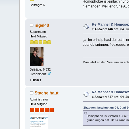
Homophobie ist einfach nur o
Beiträge: 6
niemanden, weil er grüne Aug
Re:Männer & Homosex
nigel48
«
Antwort #46 am:
04. Ju
Supermann
Held Mitglied
tja, im prinzip hast du recht, n
egal ob spinnen, flugzeuge, e
Man fährt an den See, um zu sc
Beiträge: 6.332
Geschlecht:
THINK !
Re:Männer & Homosex
Stachelhaut
«
Antwort #47 am:
04. Ju
Administrator
Held Mitglied
Zitat von: ketchup am 04. Juni 2
Homophobie ist einfach nur out
grüne Augen hat. Dafür kann ma