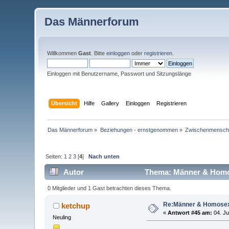
Das Männerforum
Willkommen
Gast
. Bitte
einloggen
oder
registrieren
.
Einloggen mit Benutzername, Passwort und Sitzungslänge
Übersicht
Hilfe
Gallery
Einloggen
Registrieren
Das Männerforum
»
Beziehungen - ernstgenommen
»
Zwischenmenschl
Seiten:
1
2
3
[
4
]
Nach unten
Autor
Thema: Männer & Homos
0 Mitglieder und 1 Gast betrachten dieses Thema.
Re:Männer & Homosex
ketchup
«
Antwort #45 am:
04. Ju
Neuling