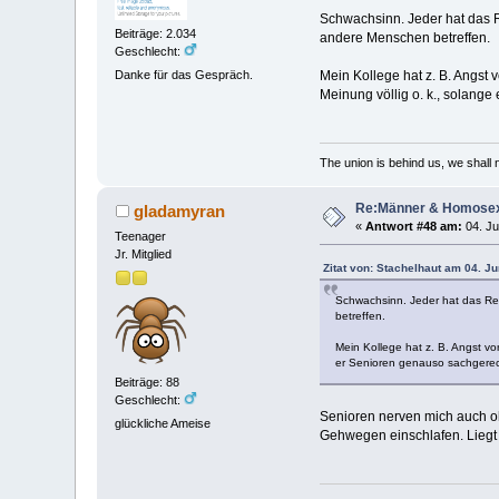
Schwachsinn. Jeder hat das 
Beiträge: 2.034
andere Menschen betreffen.
Geschlecht:
Danke für das Gespräch.
Mein Kollege hat z. B. Angst 
Meinung völlig o. k., solange 
The union is behind us, we shall
Re:Männer & Homosex
gladamyran
«
Antwort #48 am:
04. Ju
Teenager
Jr. Mitglied
Zitat von: Stachelhaut am 04. Ju
Schwachsinn. Jeder hat das Re
betreffen.
Mein Kollege hat z. B. Angst vo
er Senioren genauso sachgerecht 
Beiträge: 88
Geschlecht:
Senioren nerven mich auch oh
glückliche Ameise
Gehwegen einschlafen. Liegt v