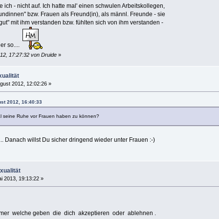
ich - nicht auf. Ich hatte mal' einen schwulen Arbeitskollegen,
ndinnen" bzw. Frauen als Freund(in), als männl. Freunde - sie
gut" mit ihm verstanden bzw. fühlten sich von ihm verstanden -
der so....
12, 17:27:32 von Druide
»
ualität
gust 2012, 12:02:26 »
ust 2012, 16:40:33
 seine Ruhe vor Frauen haben zu können?
r... Danach willst Du sicher dringend wieder unter Frauen :-)
ualität
i 2013, 19:13:22 »
mmer welche geben die dich akzeptieren oder ablehnen .