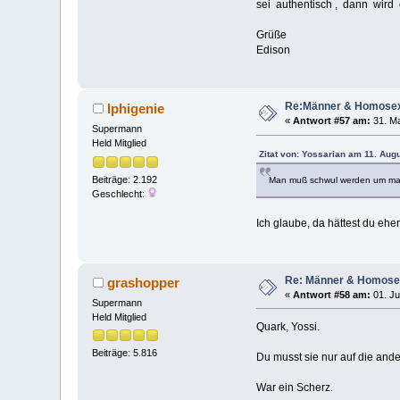
sei authentisch , dann wird
Grüße
Edison
Re:Männer & Homosex
Iphigenie
«
Antwort #57 am:
31. Ma
Supermann
Held Mitglied
Zitat von: Yossarian am 11. Aug
Beiträge: 2.192
Man muß schwul werden um mal
Geschlecht:
Ich glaube, da hättest du eh
Re: Männer & Homosex
grashopper
«
Antwort #58 am:
01. Ju
Supermann
Held Mitglied
Quark, Yossi.
Beiträge: 5.816
Du musst sie nur auf die ander
War ein Scherz.