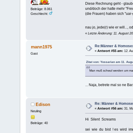
Diese Rechnung geht - glaube 
und/doch der hatte mehr "Freu
Beiträge: 8.061
(die Frauen) haben sich "uar-
Geschlecht:
nau jo, jede(r) wie er will..., o
«
Letzte Änderung: 11. August 20
Re:Männer & Homosex
mann1975
«
Antwort #55 am:
12. Au
Gast
Zitat von: Yossarian am 11. Aug
Man muß schwul werden um mal
... Naja, betrete mal so ne Ba
Re: Männer & Homosex
Edison
«
Antwort #56 am:
31. Ma
Neuling
Hi Silent Screams
Beiträge: 40
sei wie du bist ! es wird i