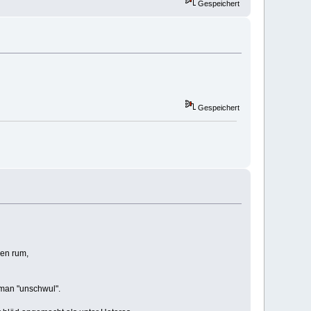
Gespeichert
Gespeichert
ren rum,
 man "unschwul".