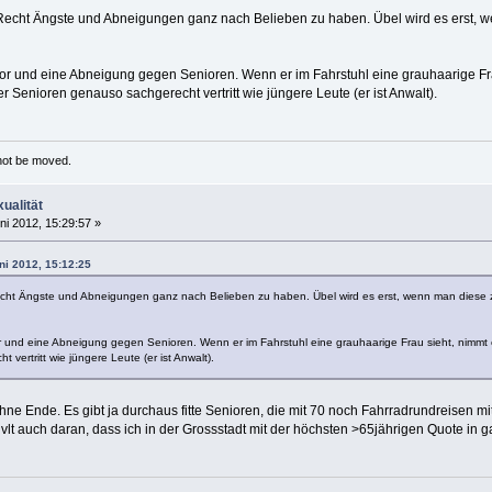
Recht Ängste und Abneigungen ganz nach Belieben zu haben. Übel wird es erst, 
vor und eine Abneigung gegen Senioren. Wenn er im Fahrstuhl eine grauhaarige Frau
er Senioren genauso sachgerecht vertritt wie jüngere Leute (er ist Anwalt).
 not be moved.
ualität
ni 2012, 15:29:57 »
ni 2012, 15:12:25
cht Ängste und Abneigungen ganz nach Belieben zu haben. Übel wird es erst, wenn man diese
r und eine Abneigung gegen Senioren. Wenn er im Fahrstuhl eine grauhaarige Frau sieht, nimmt er
vertritt wie jüngere Leute (er ist Anwalt).
ne Ende. Es gibt ja durchaus fitte Senioren, die mit 70 noch Fahrradrundreisen m
lt auch daran, dass ich in der Grossstadt mit der höchsten >65jährigen Quote in ga