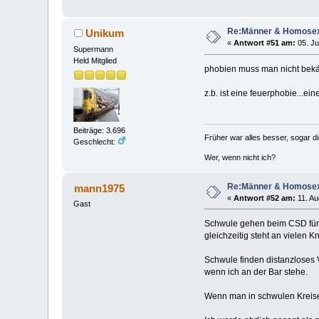
Re:Männer & Homosex
Unikum
«
Antwort #51 am:
05. Ju
Supermann
Held Mitglied
phobien muss man nicht bekä
z.b. ist eine feuerphobie...e
Beiträge: 3.696
Früher war alles besser, sogar d
Geschlecht:
Wer, wenn nicht ich?
Re:Männer & Homosex
mann1975
«
Antwort #52 am:
11. Au
Gast
Schwule gehen beim CSD für 
gleichzeitig steht an vielen 
Schwule finden distanzloses 
wenn ich an der Bar stehe.
Wenn man in schwulen Kreisen 