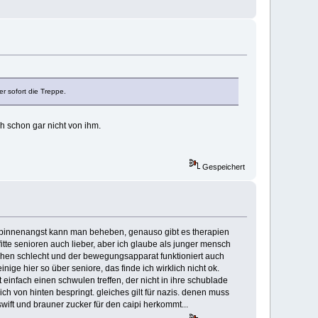
r sofort die Treppe.
h schon gar nicht von ihm.
Gespeichert
 spinnenangst kann man beheben, genauso gibt es therapien
fitte senioren auch lieber, aber ich glaube als junger mensch
sehen schlecht und der bewegungsapparat funktioniert auch
nige hier so über seniore, das finde ich wirklich nicht ok.
ht einfach einen schwulen treffen, der nicht in ihre schublade
eich von hinten bespringt. gleiches gilt für nazis. denen muss
ift und brauner zucker für den caipi herkommt...