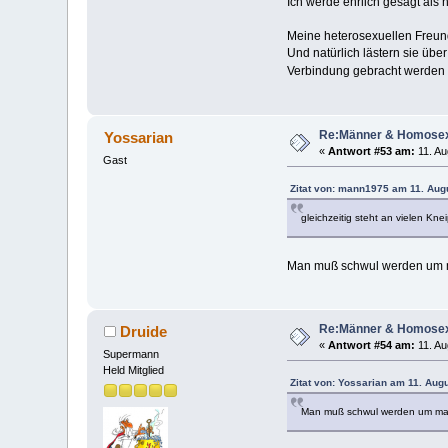
Ich werde ehrlich gesagt als 
Meine heterosexuellen Freun
Und natürlich lästern sie über
Verbindung gebracht werden mö
Re:Männer & Homosex
Yossarian
«
Antwort #53 am:
11. Au
Gast
Zitat von: mann1975 am 11. Aug
gleichzeitig steht an vielen Kn
Man muß schwul werden um m
Re:Männer & Homosex
Druide
«
Antwort #54 am:
11. Au
Supermann
Held Mitglied
Zitat von: Yossarian am 11. Aug
Man muß schwul werden um mal