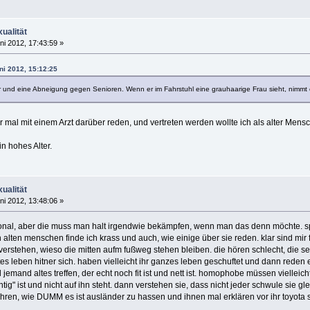
ualität
ni 2012, 17:43:59 »
ni 2012, 15:12:25
r und eine Abneigung gegen Senioren. Wenn er im Fahrstuhl eine grauhaarige Frau sieht, nimmt e
 mal mit einem Arzt darüber reden, und vertreten werden wollte ich als alter Mensc
n hohes Alter.
ualität
ni 2012, 13:48:06 »
rational, aber die muss man halt irgendwie bekämpfen, wenn man das denn möchte.
 alten menschen finde ich krass und auch, wie einige über sie reden. klar sind mir 
verstehen, wieso die mitten aufm fußweg stehen bleiben. die hören schlecht, die 
es leben hitner sich. haben vielleicht ihr ganzes leben geschuftet und dann reden ei
al jemand altes treffen, der echt noch fit ist und nett ist. homophobe müssen vielleic
ntig" ist und nicht auf ihn steht. dann verstehen sie, dass nicht jeder schwule sie gl
ren, wie DUMM es ist ausländer zu hassen und ihnen mal erklären vor ihr toyota sw