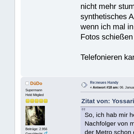
nicht mehr stum
synthetisches A
wenn ich mal i
Fotos schießen 
Telefonieren ka
Re:neues Handy
DüDo
«
Antwort #18 am:
06. Janua
Supermann
Held Mitglied
Zitat von: Yossar
So, ich hab mir h
Nachfolger von m
Beiträge: 2.956
der Metro schon 
Geschlecht: