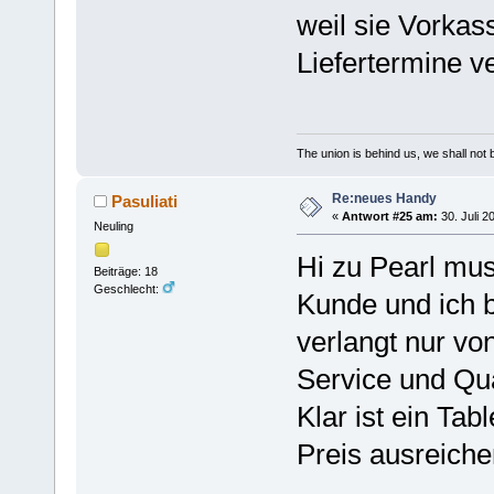
weil sie Vorka
Liefertermine v
The union is behind us, we shall not
Re:neues Handy
Pasuliati
«
Antwort #25 am:
30. Juli 2
Neuling
Hi zu Pearl mus
Beiträge: 18
Geschlecht:
Kunde und ich 
verlangt nur v
Service und Qual
Klar ist ein Tab
Preis ausreiche