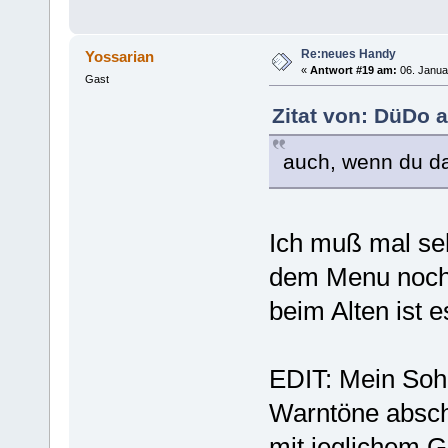
Re:neues Handy
Yossarian
«
Antwort #19 am:
06. Janua
Gast
Zitat von: DüDo 
auch, wenn du das
Ich muß mal seh
dem Menu noch 
beim Alten ist 
EDIT: Mein Sohn
Warntöne absch
mit jeglichem G