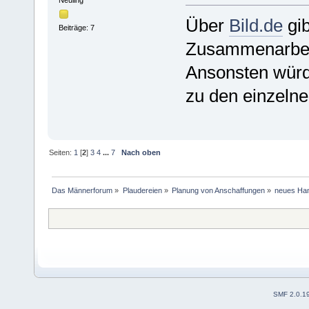
Neuling
Über
Bild.de
gib
Beiträge: 7
Zusammenarbei
Ansonsten würd 
zu den einzelne
Seiten:
1
[
2
]
3
4
...
7
Nach oben
Das Männerforum
»
Plaudereien
»
Planung von Anschaffungen
»
neues Ha
SMF 2.0.1