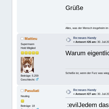
Grüße
Alles, was der Mensch insgeheim im S
Re:neues Handy
Mattieu
«
Antwort #26 am:
30. Juli 2
Supermann
Held Mitglied
Warum eigentlic
Scheiße ist, wenn der Furz was wieg
Beiträge: 5.259
Geschlecht:
Re:neues Handy
Pasuliati
«
Antwort #27 am:
30. Juli 2
Neuling
:evilJedem das
Beiträge: 18