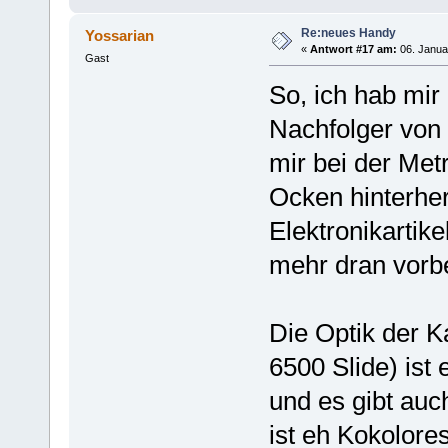
Re:neues Handy
Yossarian
«
Antwort #17 am:
06. Janua
Gast
So, ich hab mir
Nachfolger von
mir bei der Met
Ocken hinterhe
Elektronikartik
mehr dran vorbe
Die Optik der K
6500 Slide) ist 
und es gibt auc
ist eh Kokolore