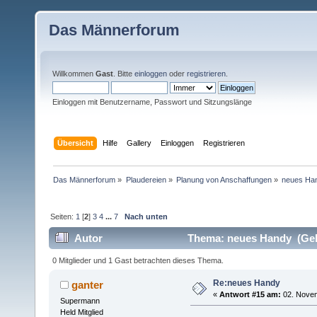
Das Männerforum
Willkommen
Gast
. Bitte
einloggen
oder
registrieren
.
Einloggen mit Benutzername, Passwort und Sitzungslänge
Übersicht
Hilfe
Gallery
Einloggen
Registrieren
Das Männerforum
»
Plaudereien
»
Planung von Anschaffungen
»
neues Ha
Seiten:
1
[
2
]
3
4
...
7
Nach unten
Autor
Thema: neues Handy (Gel
0 Mitglieder und 1 Gast betrachten dieses Thema.
Re:neues Handy
ganter
«
Antwort #15 am:
02. Novem
Supermann
Held Mitglied