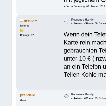
«
Letzte Änderung: 06. Januar 2012,
Re:neues Handy
gregory
«
Antwort #20 am:
09. Janua
Neuling
Wenn dein Telef
Beiträge: 12
Karte rein mac
gebrauchten Tei
unter 10 € (inz
an ein Telefon u
Teilen Kohle m
Re:neues Handy
prendere
«
Antwort #21 am:
29. Febru
Gast