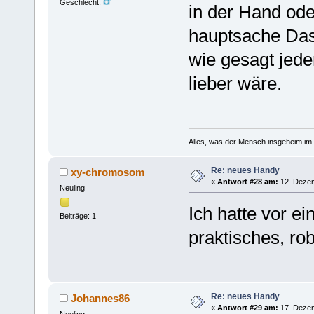
Geschlecht:
in der Hand od
hauptsache Das 
wie gesagt jede
lieber wäre.
Alles, was der Mensch insgeheim im S
Re: neues Handy
xy-chromosom
«
Antwort #28 am:
12. Dezem
Neuling
Ich hatte vor e
Beiträge: 1
praktisches, ro
Re: neues Handy
Johannes86
«
Antwort #29 am:
17. Dezem