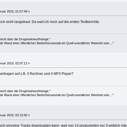
ruar 2010, 01:57:49 »
h nicht rangetraut. Da wart ich noch auf die ersten Testberichte.
 nicht über die Drogeneinwurfmenge."
de Wand einer öffentlichen Bedürfnissanstalt ein Quell unendlicher Weisheit sein...."
ruar 2010, 02:07:12 »
bertragen auf z.B. 3 Rechner und 4 MP3 Player?
 nicht über die Drogeneinwurfmenge."
de Wand einer öffentlichen Bedürfnissanstalt ein Quell unendlicher Weisheit sein...."
ruar 2010, 02:15:56 »
h einzelne Tracks downloaden kann, weil von 14 produzierten nur 3 wirklich inter