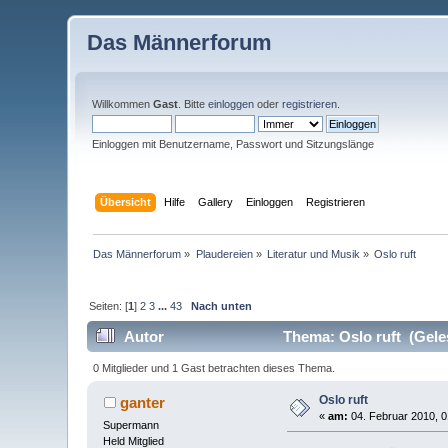
Das Männerforum
Willkommen
Gast
. Bitte
einloggen
oder
registrieren
.
Einloggen mit Benutzername, Passwort und Sitzungslänge
Übersicht
Hilfe
Gallery
Einloggen
Registrieren
Das Männerforum
»
Plaudereien
»
Literatur und Musik
»
Oslo ruft
Seiten: [
1
]
2
3
...
43
Nach unten
Autor
Thema: Oslo ruft (Gele
0 Mitglieder und 1 Gast betrachten dieses Thema.
Oslo ruft
ganter
«
am:
04. Februar 2010, 0
Supermann
Held Mitglied