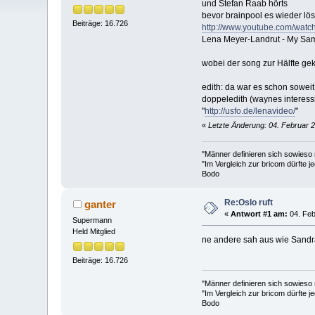
und Stefan Raab hörts
bevor brainpool es wieder lös
Beiträge: 16.726
http://www.youtube.com/wa
Lena Meyer-Landrut - My Sa
wobei der song zur Hälfte gek
edith: da war es schon soweit
doppeledith (waynes interessi
"
http://usfo.de/lenavideo/
"
«
Letzte Änderung: 04. Februar 2
"Männer definieren sich sowieso
"Im Vergleich zur bricom dürfte je
Bodo
Re:Oslo ruft
ganter
«
Antwort #1 am:
04. Feb
Supermann
Held Mitglied
ne andere sah aus wie Sandra
Beiträge: 16.726
"Männer definieren sich sowieso
"Im Vergleich zur bricom dürfte je
Bodo