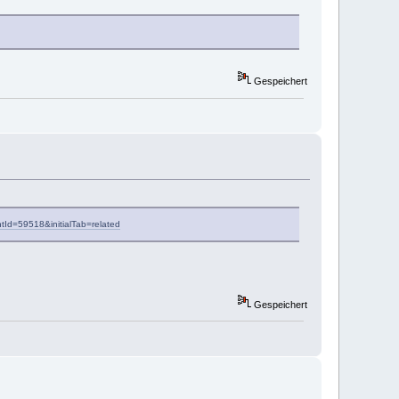
Gespeichert
ntId=59518&initialTab=related
Gespeichert