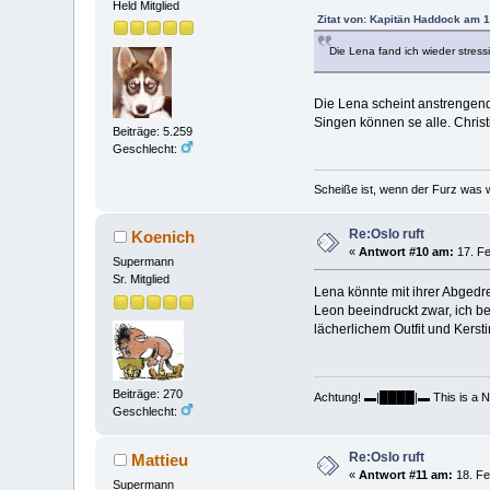
Held Mitglied
Zitat von: Kapitän Haddock am 1
Die Lena fand ich wieder stress
Die Lena scheint anstrengend 
Singen können se alle. Christ
Beiträge: 5.259
Geschlecht:
Scheiße ist, wenn der Furz was w
Re:Oslo ruft
Koenich
«
Antwort #10 am:
17. Fe
Supermann
Sr. Mitglied
Lena könnte mit ihrer Abgedre
Leon beeindruckt zwar, ich be
lächerlichem Outfit und Kerst
Beiträge: 270
Achtung! ▬|████|▬ This is a Nude
Geschlecht:
Re:Oslo ruft
Mattieu
«
Antwort #11 am:
18. Fe
Supermann