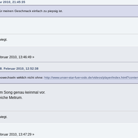
ar 2010, 21:45:35
ür meinen Geschmack einfach zu piepsig ist.
iegt.
bruar 2010, 13:46:49 »
8. Februar 2010, 12:52:38
owechseln wirklich nicht ohne:
http://www.unser-star-fuer-oslo.de/videos/player/index.html?conte
 Song genau keinmal vor.
leiche Metrum.
iegt.
bruar 2010, 13:47:29 »