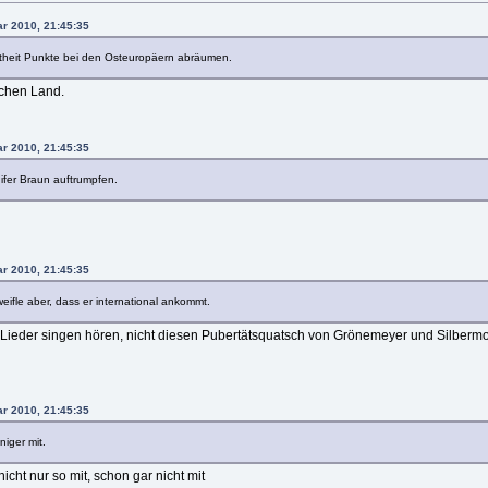
ar 2010, 21:45:35
htheit Punkte bei den Osteuropäern abräumen.
chen Land.
ar 2010, 21:45:35
ifer Braun auftrumpfen.
ar 2010, 21:45:35
eifle aber, dass er international ankommt.
Lieder singen hören, nicht diesen Pubertätsquatsch von Grönemeyer und Silbermon
ar 2010, 21:45:35
iger mit.
nicht nur so mit, schon gar nicht mit