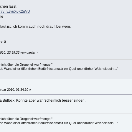
chen lässt
tch?v=vZyuX0K2uVU
me
laut ist. Ich komm auch noch drauf, bei wem.
ert)
010, 23:39:23 von ganter
»
 nicht über die Drogeneinwurfmenge."
de Wand einer öffentlichen Bedürfnissanstalt ein Quell unendlicher Weisheit sein...."
ruar 2010, 01:34:10 »
 Bullock. Konnte aber wahrscheinlich besser singen.
 nicht über die Drogeneinwurfmenge."
de Wand einer öffentlichen Bedürfnissanstalt ein Quell unendlicher Weisheit sein...."