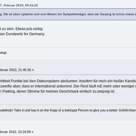
7. Februar 2010, 00:54:22
ig. Die ist eben optische und vom Wesen ein Sympathieträger, aber der Gesang ist schon etwas sp
zu sein. Etwas prä-zickig.
ian Durstewitz for Germany.
iegt.
bruar 2010, 21:45:35 »
htheit Punkte bei den Osteuropäern abräumen. Insofern für mich ein heißer Kandida
zweifle aber, dass er international ankommt. Der Rest läuft mE mehr oder weniger 
in Freking, deren Stimme für meinen Geschmack einfach zu piepsig ist.
lholz! Take it und hau it on the Kopp of a bekloppt Person to give you a better Gefühl than
bruar 2010, 10:18:08 »