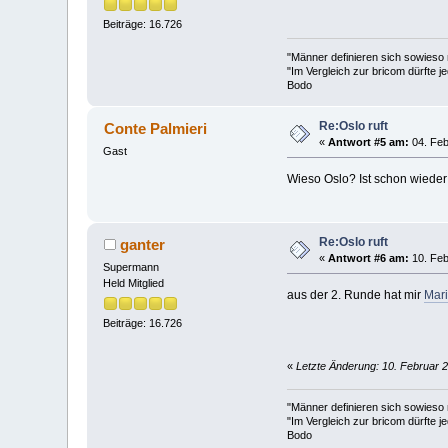
Beiträge: 16.726
"Männer definieren sich sowieso
"Im Vergleich zur bricom dürfte je
Bodo
Re:Oslo ruft
Conte Palmieri
«
Antwort #5 am:
04. Feb
Gast
Wieso Oslo? Ist schon wiede
Re:Oslo ruft
ganter
«
Antwort #6 am:
10. Feb
Supermann
Held Mitglied
aus der 2. Runde hat mir
Mari
Beiträge: 16.726
«
Letzte Änderung: 10. Februar 2
"Männer definieren sich sowieso
"Im Vergleich zur bricom dürfte je
Bodo