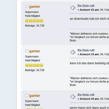
Re:Oslo ruft
ganter
«
Antwort #2 am:
04. Feb
Supermann
Held Mitglied
an downloads hab ich mich noc
Beiträge: 16.726
"Männer definieren sich sowieso
"Im Vergleich zur bricom dürfte je
Bodo
Re:Oslo ruft
ganter
«
Antwort #3 am:
04. Feb
Supermann
Held Mitglied
kann ich das dann beliebig ü
Beiträge: 16.726
"Männer definieren sich sowieso
"Im Vergleich zur bricom dürfte je
Bodo
Re:Oslo ruft
ganter
«
Antwort #4 am:
04. Feb
Supermann
Held Mitglied
wenn mann sich dann auch noc