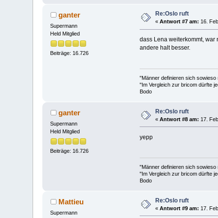
Re:Oslo ruft
ganter
«
Antwort #7 am:
16. Feb
Supermann
Held Mitglied
dass Lena weiterkommt, war n
andere halt besser.
Beiträge: 16.726
"Männer definieren sich sowieso
"Im Vergleich zur bricom dürfte je
Bodo
Re:Oslo ruft
ganter
«
Antwort #8 am:
17. Feb
Supermann
Held Mitglied
yepp
Beiträge: 16.726
"Männer definieren sich sowieso
"Im Vergleich zur bricom dürfte je
Bodo
Re:Oslo ruft
Mattieu
«
Antwort #9 am:
17. Feb
Supermann