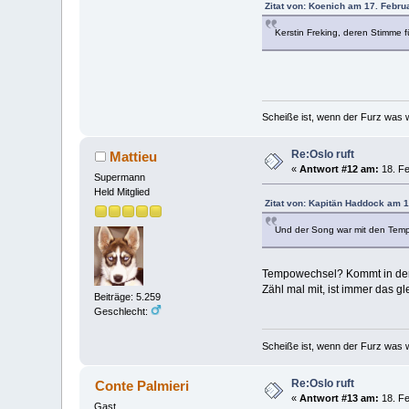
Zitat von: Koenich am 17. Febru
Kerstin Freking, deren Stimme f
Scheiße ist, wenn der Furz was w
Re:Oslo ruft
Mattieu
«
Antwort #12 am:
18. Fe
Supermann
Held Mitglied
Zitat von: Kapitän Haddock am 1
Und der Song war mit den Temp
Tempowechsel? Kommt in dem
Zähl mal mit, ist immer das g
Beiträge: 5.259
Geschlecht:
Scheiße ist, wenn der Furz was w
Re:Oslo ruft
Conte Palmieri
«
Antwort #13 am:
18. Fe
Gast