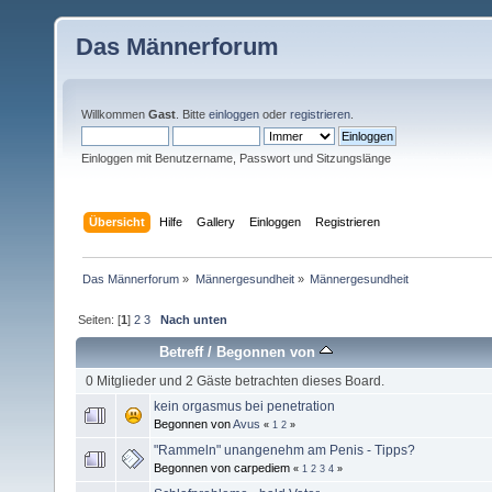
Das Männerforum
Willkommen
Gast
. Bitte
einloggen
oder
registrieren
.
Einloggen mit Benutzername, Passwort und Sitzungslänge
Übersicht
Hilfe
Gallery
Einloggen
Registrieren
Das Männerforum
»
Männergesundheit
»
Männergesundheit
Seiten: [
1
]
2
3
Nach unten
Betreff
/
Begonnen von
0 Mitglieder und 2 Gäste betrachten dieses Board.
kein orgasmus bei penetration
Begonnen von
Avus
«
1
2
»
"Rammeln" unangenehm am Penis - Tipps?
Begonnen von carpediem
«
1
2
3
4
»