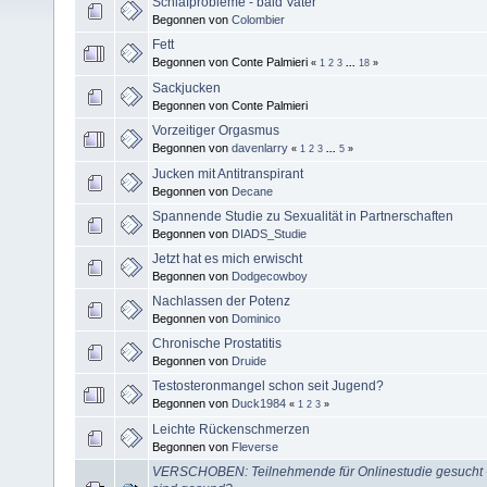
Schlafprobleme - bald Vater
Begonnen von
Colombier
Fett
Begonnen von Conte Palmieri
«
1
2
3
...
18
»
Sackjucken
Begonnen von Conte Palmieri
Vorzeitiger Orgasmus
Begonnen von
davenlarry
«
1
2
3
...
5
»
Jucken mit Antitranspirant
Begonnen von
Decane
Spannende Studie zu Sexualität in Partnerschaften
Begonnen von
DIADS_Studie
Jetzt hat es mich erwischt
Begonnen von
Dodgecowboy
Nachlassen der Potenz
Begonnen von
Dominico
Chronische Prostatitis
Begonnen von
Druide
Testosteronmangel schon seit Jugend?
Begonnen von
Duck1984
«
1
2
3
»
Leichte Rückenschmerzen
Begonnen von
Fleverse
VERSCHOBEN: Teilnehmende für Onlinestudie gesucht -