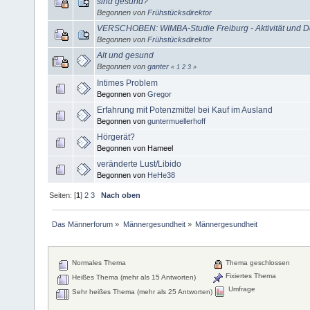
sind gesund?
Begonnen von
Frühstücksdirektor
VERSCHOBEN: WIMBA-Studie Freiburg - Aktivität und D
Begonnen von
Frühstücksdirektor
Alt und gesund
Begonnen von
ganter
«
1
2
3
»
Intimes Problem
Begonnen von
Gregor
Erfahrung mit Potenzmittel bei Kauf im Ausland
Begonnen von
guntermuellerhoff
Hörgerät?
Begonnen von Hameel
veränderte Lust/Libido
Begonnen von
HeHe38
Seiten: [
1
]
2
3
Nach oben
Das Männerforum
»
Männergesundheit
»
Männergesundheit
Normales Thema
Thema geschlossen
Fixiertes Thema
Heißes Thema (mehr als 15 Antworten)
Umfrage
Sehr heißes Thema (mehr als 25 Antworten)