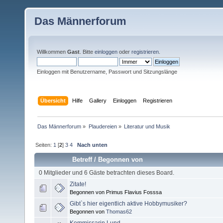
Das Männerforum
Willkommen
Gast
. Bitte
einloggen
oder
registrieren
.
Einloggen mit Benutzername, Passwort und Sitzungslänge
Übersicht
Hilfe
Gallery
Einloggen
Registrieren
Das Männerforum
»
Plaudereien
»
Literatur und Musik
Seiten:
1
[
2
]
3
4
Nach unten
Betreff
/
Begonnen von
0 Mitglieder und 6 Gäste betrachten dieses Board.
Zitate!
Begonnen von Primus Flavius Fosssa
Gibt`s hier eigentlich aktive Hobbymusiker?
Begonnen von
Thomas62
Kommissarin Lund