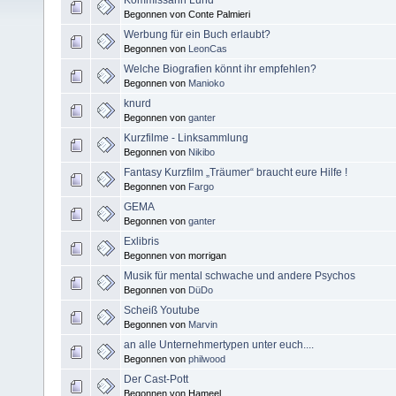
Begonnen von Conte Palmieri
Werbung für ein Buch erlaubt?
Begonnen von
LeonCas
Welche Biografien könnt ihr empfehlen?
Begonnen von
Manioko
knurd
Begonnen von
ganter
Kurzfilme - Linksammlung
Begonnen von
Nikibo
Fantasy Kurzfilm „Träumer“ braucht eure Hilfe !
Begonnen von
Fargo
GEMA
Begonnen von
ganter
Exlibris
Begonnen von morrigan
Musik für mental schwache und andere Psychos
Begonnen von
DüDo
Scheiß Youtube
Begonnen von
Marvin
an alle Unternehmertypen unter euch....
Begonnen von
philwood
Der Cast-Pott
Begonnen von Hameel