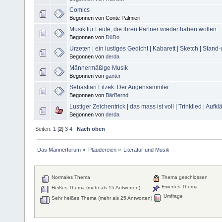
Comics
Begonnen von Conte Palmieri
Musik für Leute, die ihren Partner wieder haben wollen
Begonnen von
DüDo
Urzeten | ein lustiges Gedicht | Kabarett | Sketch | St
Begonnen von
derda
Männermäßige Musik
Begonnen von
ganter
Sebastian Fitzek: Der Augensammler
Begonnen von
BärBernd
Lustiger Zeichentrick | das mass ist voll | Trinklied | Aufkl
Begonnen von
derda
Seiten:
1
[
2
]
3
4
Nach oben
Das Männerforum
»
Plaudereien
»
Literatur und Musik
Normales Thema
Thema geschlossen
Fixiertes Thema
Heißes Thema (mehr als 15 Antworten)
Umfrage
Sehr heißes Thema (mehr als 25 Antworten)