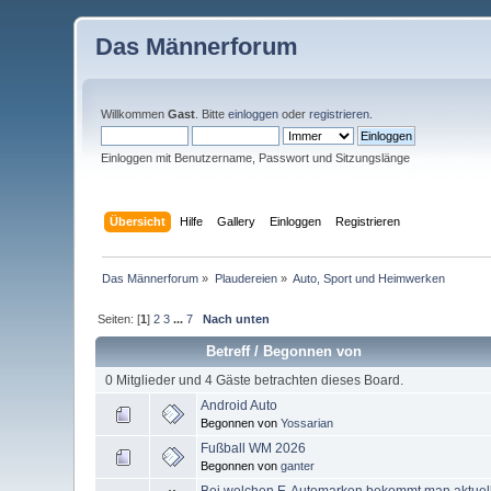
Das Männerforum
Willkommen
Gast
. Bitte
einloggen
oder
registrieren
.
Einloggen mit Benutzername, Passwort und Sitzungslänge
Übersicht
Hilfe
Gallery
Einloggen
Registrieren
Das Männerforum
»
Plaudereien
»
Auto, Sport und Heimwerken
Seiten: [
1
]
2
3
...
7
Nach unten
Betreff
/
Begonnen von
0 Mitglieder und 4 Gäste betrachten dieses Board.
Android Auto
Begonnen von
Yossarian
Fußball WM 2026
Begonnen von
ganter
Bei welchen E-Automarken bekommt man aktuell 