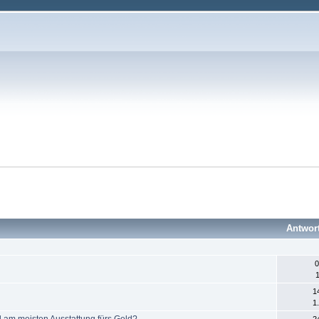
Antwor
0
1
1
1
am meisten Ausstattung fürs Geld?
2