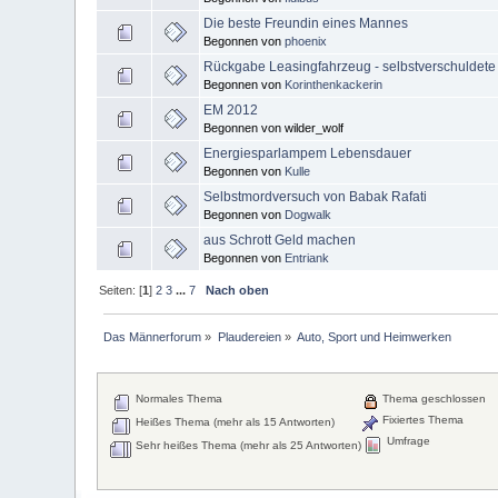
Die beste Freundin eines Mannes
Begonnen von
phoenix
Rückgabe Leasingfahrzeug - selbstverschuldete
Begonnen von
Korinthenkackerin
EM 2012
Begonnen von wilder_wolf
Energiesparlampem Lebensdauer
Begonnen von
Kulle
Selbstmordversuch von Babak Rafati
Begonnen von
Dogwalk
aus Schrott Geld machen
Begonnen von
Entriank
Seiten: [
1
]
2
3
...
7
Nach oben
Das Männerforum
»
Plaudereien
»
Auto, Sport und Heimwerken
Normales Thema
Thema geschlossen
Fixiertes Thema
Heißes Thema (mehr als 15 Antworten)
Umfrage
Sehr heißes Thema (mehr als 25 Antworten)