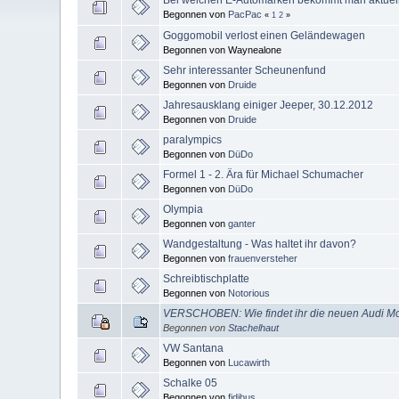
Begonnen von
PacPac
«
1
2
»
Goggomobil verlost einen Geländewagen
Begonnen von Waynealone
Sehr interessanter Scheunenfund
Begonnen von
Druide
Jahresausklang einiger Jeeper, 30.12.2012
Begonnen von
Druide
paralympics
Begonnen von
DüDo
Formel 1 - 2. Ära für Michael Schumacher
Begonnen von
DüDo
Olympia
Begonnen von
ganter
Wandgestaltung - Was haltet ihr davon?
Begonnen von
frauenversteher
Schreibtischplatte
Begonnen von
Notorious
VERSCHOBEN: Wie findet ihr die neuen Audi M
Begonnen von
Stachelhaut
VW Santana
Begonnen von
Lucawirth
Schalke 05
Begonnen von
fidibus