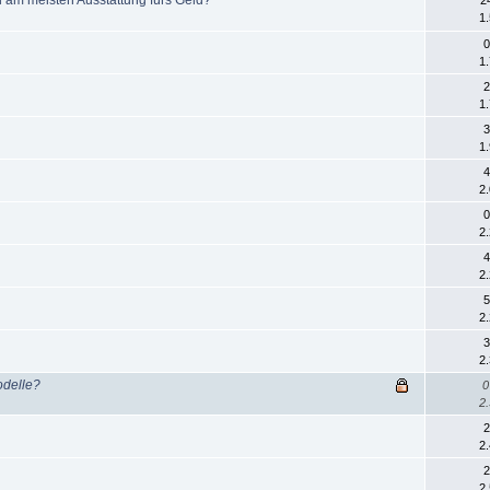
1
0
1
2
1
3
1
4
2
0
2
4
2
5
2
3
2
odelle?
0
2.
2
2
2
2