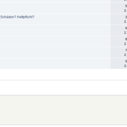
5
2
 Schäden? Haftpflicht?
2
2
6
2
8
2
7
2
5
2