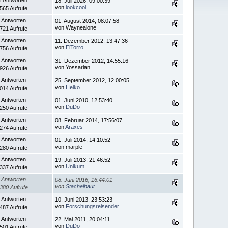
18. Juli 2026, 09:00:39
von
lookcool
.565 Aufrufe
 Antworten
01. August 2014, 08:07:58
von Waynealone
.721 Aufrufe
 Antworten
11. Dezember 2012, 13:47:36
von
ElTorro
.756 Aufrufe
 Antworten
31. Dezember 2012, 14:55:16
von Yossarian
.926 Aufrufe
 Antworten
25. September 2012, 12:00:05
von
Heiko
.014 Aufrufe
 Antworten
01. Juni 2010, 12:53:40
von
DüDo
.250 Aufrufe
 Antworten
08. Februar 2014, 17:56:07
von
Araxes
.274 Aufrufe
 Antworten
01. Juli 2014, 14:10:52
von marple
.280 Aufrufe
 Antworten
19. Juli 2013, 21:46:52
von
Unikum
.337 Aufrufe
 Antworten
08. Juni 2016, 16:44:01
von
Stachelhaut
380 Aufrufe
 Antworten
10. Juni 2013, 23:53:23
von
Forschungsreisender
.487 Aufrufe
 Antworten
22. Mai 2011, 20:04:11
von
DüDo
.501 Aufrufe