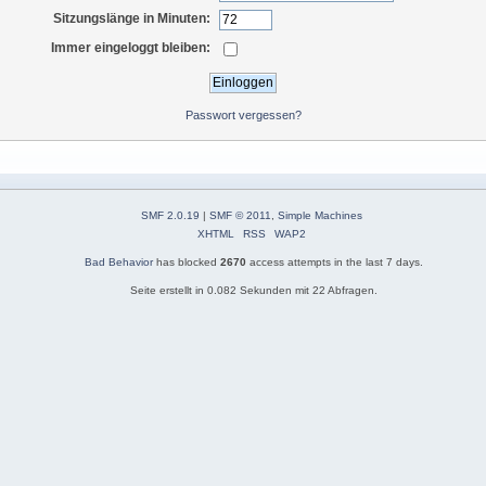
Sitzungslänge in Minuten:
Immer eingeloggt bleiben:
Passwort vergessen?
SMF 2.0.19
|
SMF © 2011
,
Simple Machines
XHTML
RSS
WAP2
Bad Behavior
has blocked
2670
access attempts in the last 7 days.
Seite erstellt in 0.082 Sekunden mit 22 Abfragen.