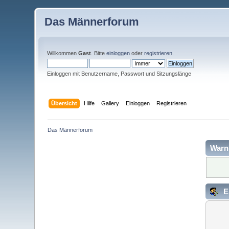
Das Männerforum
Willkommen
Gast
. Bitte
einloggen
oder
registrieren
.
Einloggen mit Benutzername, Passwort und Sitzungslänge
Übersicht
Hilfe
Gallery
Einloggen
Registrieren
Das Männerforum
Warn
E