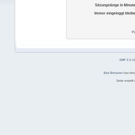
Sitzungslänge in Minut
Immer eingeloggt bleib
Pa
SMF 2.0.1
Bad Behavior
has blo
Seite erstell