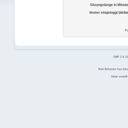
Sitzungslänge in Minut
Immer eingeloggt bleib
Pa
SMF 2.0.1
Bad Behavior
has blo
Seite erstel