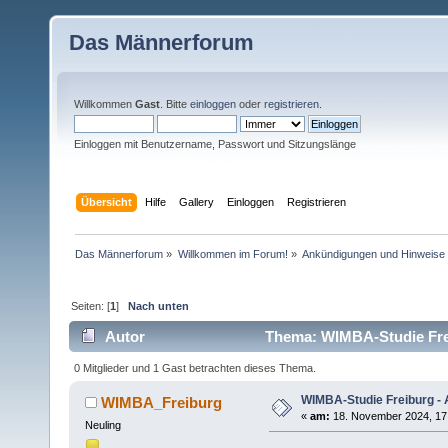
Das Männerforum
Willkommen
Gast
. Bitte
einloggen
oder
registrieren
.
Einloggen mit Benutzername, Passwort und Sitzungslänge
Übersicht
Hilfe
Gallery
Einloggen
Registrieren
Das Männerforum
»
Willkommen im Forum!
»
Ankündigungen und Hinweise
Seiten: [
1
]
Nach unten
Autor
Thema: WIMBA-Studie Freib
0 Mitglieder und 1 Gast betrachten dieses Thema.
WIMBA-Studie Freiburg - 
WIMBA_Freiburg
«
am:
18. November 2024, 17
Neuling