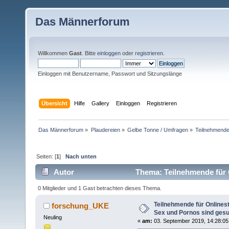
Das Männerforum
Willkommen
Gast
. Bitte
einloggen
oder
registrieren
.
Einloggen mit Benutzername, Passwort und Sitzungslänge
Übersicht
Hilfe
Gallery
Einloggen
Registrieren
Das Männerforum
»
Plaudereien
»
Gelbe Tonne / Umfragen
»
Teilnehmende 
Seiten: [
1
]
Nach unten
Autor
Thema: Teilnehmende für O
(Gelesen 5664 mal)
0 Mitglieder und 1 Gast betrachten dieses Thema.
Teilnehmende für Onlinest
forschung_UKE
Sex und Pornos sind ges
Neuling
«
am:
03. September 2019, 14:28:05