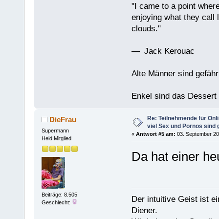
"I came to a point where
enjoying what they call l
clouds."
— Jack Kerouac
Alte Männer sind gefähr
Enkel sind das Dessert
Re: Teilnehmende für Onli
DieFrau
viel Sex und Pornos sind
Supermann
«
Antwort #5 am:
03. September 20
Held Mitglied
Da hat einer h
Beiträge: 8.505
Der intuitive Geist ist 
Geschlecht:
Diener.