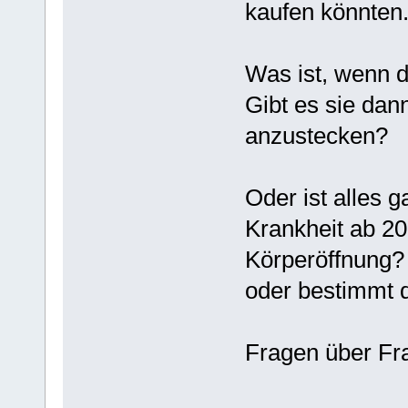
kaufen könnten
Was ist, wenn d
Gibt es sie dann
anzustecken?
Oder ist alles 
Krankheit ab 20
Körperöffnung? 
oder bestimmt 
Fragen über Fra