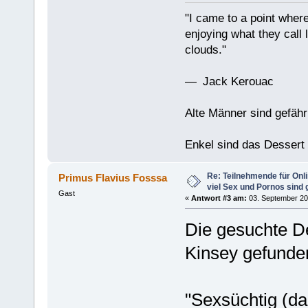
"I came to a point where
enjoying what they call l
clouds."
— Jack Kerouac
Alte Männer sind gefähr
Enkel sind das Dessert
Re: Teilnehmende für Onli
Primus Flavius Fosssa
viel Sex und Pornos sind
Gast
«
Antwort #3 am:
03. September 20
Die gesuchte De
Kinsey gefunde
"Sexsüchtig (d