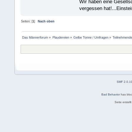
Wir haben eine Gesells
vergessen hat!...Einstei
Seiten: [
1
]
Nach oben
Das Männerforum
»
Plaudereien
»
Gelbe Tonne / Umfragen
»
Teilnehmende 
SMF 2.0.1
Bad Behavior
has blo
Seite erstel