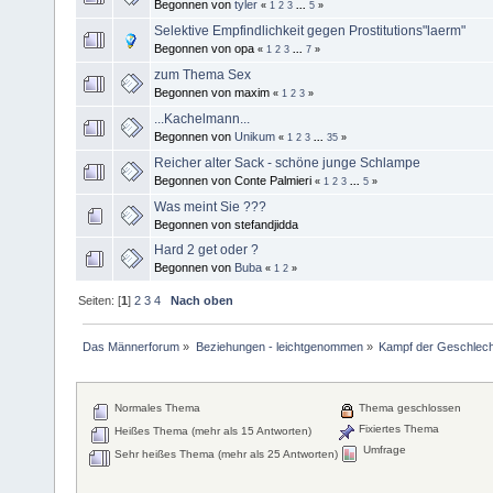
Begonnen von
tyler
«
1
2
3
...
5
»
Selektive Empfindlichkeit gegen Prostitutions"laerm"
Begonnen von opa
«
1
2
3
...
7
»
zum Thema Sex
Begonnen von maxim
«
1
2
3
»
...Kachelmann...
Begonnen von
Unikum
«
1
2
3
...
35
»
Reicher alter Sack - schöne junge Schlampe
Begonnen von Conte Palmieri
«
1
2
3
...
5
»
Was meint Sie ???
Begonnen von stefandjidda
Hard 2 get oder ?
Begonnen von
Buba
«
1
2
»
Seiten: [
1
]
2
3
4
Nach oben
Das Männerforum
»
Beziehungen - leichtgenommen
»
Kampf der Geschlech
Normales Thema
Thema geschlossen
Fixiertes Thema
Heißes Thema (mehr als 15 Antworten)
Umfrage
Sehr heißes Thema (mehr als 25 Antworten)