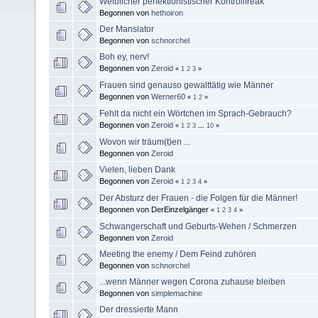
Weiblicher perfektionistischer Kontrollfreak
Begonnen von
hethoiron
Der Manslator
Begonnen von
schnorchel
Boh ey, nerv!
Begonnen von
Zeroid
«
1
2
3
»
Frauen sind genauso gewalttätig wie Männer
Begonnen von
Werner60
«
1
2
»
Fehlt da nicht ein Wörtchen im Sprach-Gebrauch?
Begonnen von
Zeroid
«
1
2
3
...
10
»
Wovon wir träum(t)en ...
Begonnen von
Zeroid
Vielen, lieben Dank
Begonnen von
Zeroid
«
1
2
3
4
»
Der Absturz der Frauen - die Folgen für die Männer!
Begonnen von DerEinzelgänger
«
1
2
3
4
»
Schwangerschaft und Geburts-Wehen / Schmerzen
Begonnen von
Zeroid
Meeting the enemy / Dem Feind zuhören
Begonnen von
schnorchel
...wenn Männer wegen Corona zuhause bleiben
Begonnen von
simplemachine
Der dressierte Mann