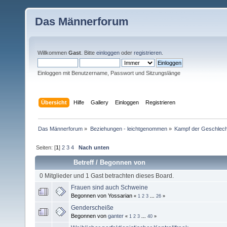
Das Männerforum
Willkommen
Gast
. Bitte
einloggen
oder
registrieren
.
Einloggen mit Benutzername, Passwort und Sitzungslänge
Übersicht
Hilfe
Gallery
Einloggen
Registrieren
Das Männerforum
»
Beziehungen - leichtgenommen
»
Kampf der Geschlech
Seiten: [
1
]
2
3
4
Nach unten
Betreff
/
Begonnen von
0 Mitglieder und 1 Gast betrachten dieses Board.
Frauen sind auch Schweine
Begonnen von Yossarian
«
1
2
3
...
26
»
Genderscheiße
Begonnen von
ganter
«
1
2
3
...
40
»