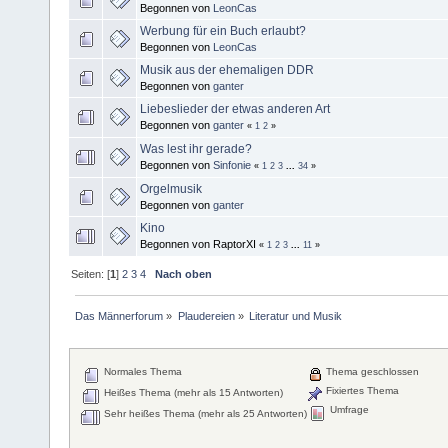
Begonnen von
LeonCas
Werbung für ein Buch erlaubt?
Begonnen von
LeonCas
Musik aus der ehemaligen DDR
Begonnen von
ganter
Liebeslieder der etwas anderen Art
Begonnen von
ganter
«
1
2
»
Was lest ihr gerade?
Begonnen von
Sinfonie
«
1
2
3
...
34
»
Orgelmusik
Begonnen von
ganter
Kino
Begonnen von RaptorXI
«
1
2
3
...
11
»
Seiten: [
1
]
2
3
4
Nach oben
Das Männerforum
»
Plaudereien
»
Literatur und Musik
Normales Thema
Thema geschlossen
Fixiertes Thema
Heißes Thema (mehr als 15 Antworten)
Umfrage
Sehr heißes Thema (mehr als 25 Antworten)