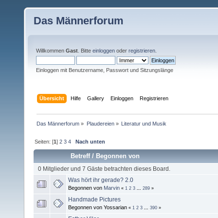
Das Männerforum
Willkommen
Gast
. Bitte
einloggen
oder
registrieren
.
Einloggen mit Benutzername, Passwort und Sitzungslänge
Übersicht
Hilfe
Gallery
Einloggen
Registrieren
Das Männerforum
»
Plaudereien
»
Literatur und Musik
Seiten: [
1
]
2
3
4
Nach unten
Betreff
/
Begonnen von
0 Mitglieder und 7 Gäste betrachten dieses Board.
Was hört ihr gerade? 2.0
Begonnen von
Marvin
«
1
2
3
...
289
»
Handmade Pictures
Begonnen von Yossarian
«
1
2
3
...
390
»