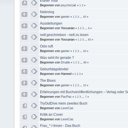
Esther Vilar
Begonnen von
psycho1ak
«
1
2
»
Nekrolog
Begonnen von
ganter
«
1
2
3
...
83
»
Ausstellungen
Begonnen von Yossarian
«
1
2
3
...
6
»
nett geschrieben - nett zu lesen
Begonnen von Yossarian
«
1
2
3
...
65
»
Oslo ruft
Begonnen von
ganter
«
1
2
3
...
43
»
Was seht ihr gerade ?
Begonnen von
Druide
«
1
2
3
...
99
»
Geburtstagskinder
Begonnen von Hameel
«
1
2
3
»
The Blues
Begonnen von
ganter
«
1
2
3
...
10
»
Erfahrungen mit Buchveröffentlichungen – Verlag oder S
Begonnen von
PacPac
«
1
2
3
...
7
»
TryOutDive mein zweites Buch
Begonnen von
LeonCas
Kritik an Cover
Begonnen von
LeonCas
Frau_*:/-Innen - Das Buch