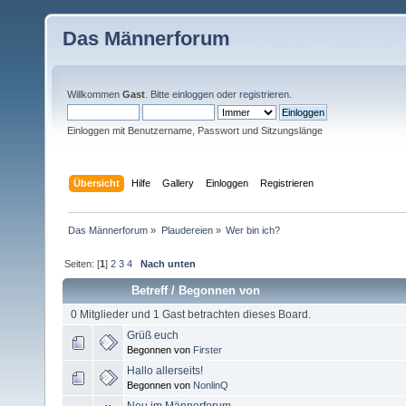
Das Männerforum
Willkommen
Gast
. Bitte
einloggen
oder
registrieren
.
Einloggen mit Benutzername, Passwort und Sitzungslänge
Übersicht
Hilfe
Gallery
Einloggen
Registrieren
Das Männerforum
»
Plaudereien
»
Wer bin ich?
Seiten: [
1
]
2
3
4
Nach unten
Betreff
/
Begonnen von
0 Mitglieder und 1 Gast betrachten dieses Board.
Grüß euch
Begonnen von
Firster
Hallo allerseits!
Begonnen von
NonlinQ
Neu im Männerforum