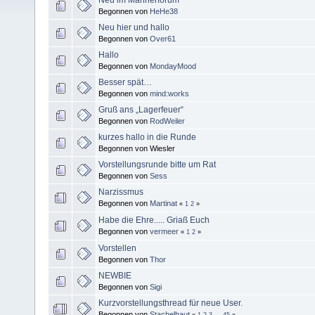
Begonnen von
HeHe38
Neu hier und hallo
Begonnen von
Over61
Hallo
Begonnen von
MondayMood
Besser spät…
Begonnen von
mind:works
Gruß ans „Lagerfeuer“
Begonnen von
RodWeiler
kurzes hallo in die Runde
Begonnen von Wiesler
Vorstellungsrunde bitte um Rat
Begonnen von
Sess
Narzissmus
Begonnen von
Martinat
«
1
2
»
Habe die Ehre..... Griaß Euch
Begonnen von
vermeer
«
1
2
»
Vorstellen
Begonnen von
Thor
NEWBIE
Begonnen von
Sigi
Kurzvorstellungsthread für neue User.
Begonnen von
Stachelhaut
«
1
2
3
...
45
»