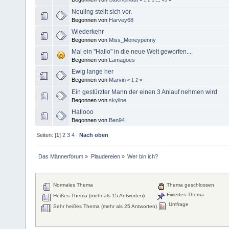
Neuling stellt sich vor.
Begonnen von
Harvey68
Wiederkehr
Begonnen von
Miss_Moneypenny
Mal ein "Hallo" in die neue Welt geworfen....
Begonnen von
Lamagoes
Ewig lange her
Begonnen von
Marvin
«
1
2
»
Ein gestürzter Mann der einen 3 Anlauf nehmen wird
Begonnen von
skyline
Hallooo
Begonnen von
Ben94
Seiten: [
1
]
2
3
4
Nach oben
Das Männerforum
»
Plaudereien
»
Wer bin ich?
Normales Thema
Thema geschlossen
Fixiertes Thema
Heißes Thema (mehr als 15 Antworten)
Umfrage
Sehr heißes Thema (mehr als 25 Antworten)