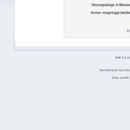
Sitzungslänge in Minut
Immer eingeloggt bleib
Pa
SMF 2.0.1
Bad Behavior
has blo
Seite erstell