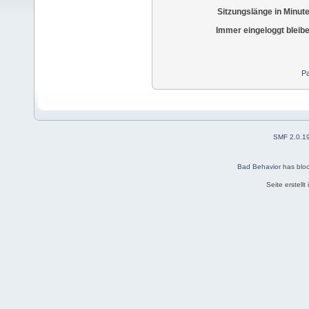
Sitzungslänge in Minut
Immer eingeloggt bleib
Pa
SMF 2.0.1
Bad Behavior
has blo
Seite erstell